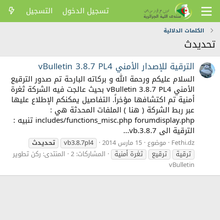
تسجيل الدخول
التسجيل
الكلمات الدلالية
تحديدث
الترقية للإصدار الأمني vBulletin 3.8.7 PL4
السلام عليكم ورحمة الله و بركاته البارحة تم صدور الترقيع
الأمني vBulletin 3.8.7 PL4 بحيث عالجت فيه الشركة ثغرة
أمنية تم اكتشافها مؤخراً. التفاصيل يمكنكم الإطلاع عليها
عبر ربط الشركة ( هنا ) الملفات المحدثة هي :
includes/functions_misc.php forumdisplay.php تنبيه :
الترقية الى vb.3.8.7...
Fethi.dz
موضوع
15 مارس 2014
vb3.8.7pl4
تحديدث
ترقية
ترقيع
ثغرة أمنية
المشاركات: 2
المنتدى:
ركن تطوير
vBulletin