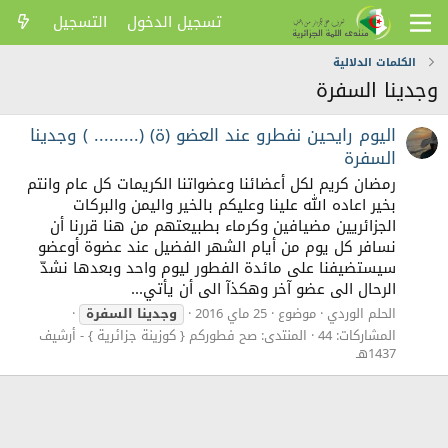
تسجيل الدخول
التسجيل
الكلمات الدلالية
وجدينا السفرة
اليوم رايحين نفطرو عند العضو (ة) (......... ) وجدينا
السفرة
رمضان كريم لكل أعضائنا وعضواتنا الكريمات كل عام وانتم
بخير اعاده الله علينا وعليكم بالخير واليمن والبركات
الجزائريين مضيافين وكرماء بطبيعتهم من هنا قررنا أن
نسافر كل يوم من أيام الشهر الفضيل عند عضوة أوعضو
سيستضيفنا على مائدة الفطور ليوم واحد وبعدها نشدّ
الرحال الى عضو آخر وهكذآ الى أن يأتي...
الحلم الوردي
موضوع
25 ماي 2016
وجدينا
السفرة
المشاركات: 44
المنتدى:
صح فطوركم { كوزينة جزائرية } - أرشيف
1437هـ