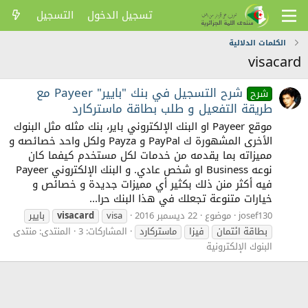
تسجيل الدخول
التسجيل
الكلمات الدلالية
visacard
شرح التسجيل في بنك "بايير" Payeer مع
شرح
طريقة التفعيل و طلب بطاقة ماستركارد
موقع Payeer او البنك الإلكتروني باير، بنك مثله مثل البنوك
الأخرى المشهورة ك PayPal و Payza ولكل واحد خصائصه و
مميزاته بما يقدمه من خدمات لكل مستخدم كيفما كان
نوعه Business او شخص عادي. و البنك الإلكتروني Payeer
فيه أكثر منن ذلك بكثير أي مميزات جديدة و خصائص و
خيارات متنوعة تجعلك في هذا البنك حرا...
josef130
موضوع
22 ديسمبر 2016
visa
visacard
بايير
بطاقة ائتمان
فيزا
ماستركارد
المشاركات: 3
المنتدى:
منتدى
البنوك الإلكترونية