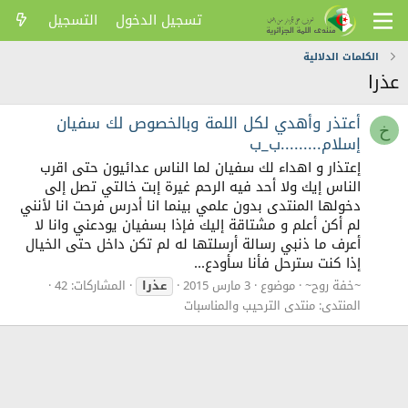
تسجيل الدخول
التسجيل
الكلمات الدلالية
عذرا
أعتذر وأهدي لكل اللمة وبالخصوص لك سفيان
خ
إسلام.........ب_ب
إعتذار و اهداء لك سفيان لما الناس عدائيون حتى اقرب
الناس إيك ولا أحد فيه الرحم غيرة إبت خالتي تصل إلى
دخولها المنتدى بدون علمي بينما انا أدرس فرحت انا لأنني
لم أكن أعلم و مشتاقة إليك فإذا بسفيان يودعني وانا لا
أعرف ما ذنبي رسالة أرسلتها له لم تكن داخل حتى الخيال
إذا كنت سترحل فأنا سأودع...
~خفة روح~
موضوع
3 مارس 2015
عذرا
المشاركات: 42
المنتدى:
منتدى الترحيب والمناسبات