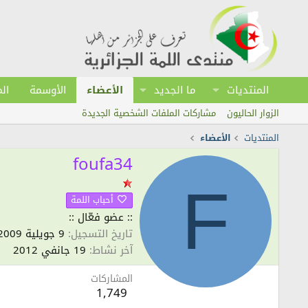
المنتديات
ما الجديد
الأعضاء
الأوسمة
ال
الزوار الحاليون
مشاركات الملفات الشخصية الجديدة
المنتديات
الأعضاء
foufa34
F
أحباب اللمة
:: عضو فعّال ::
تاريخ التسجيل
9 جويلية 2009
آخر نشاط
19 جانفي 2012
المشاركات
1,749