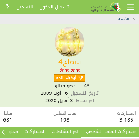
تسجيل الدخول
التسجيل
الأعضاء
سماح4
أوفياء اللمة
43
·
:: عضو متألق ::
تاريخ التسجيل
16 أوت 2009
آخر نشاط
3 أفريل 2020
المشاركات
نقاط التفاعل
نقاط
681
108
3,185
مشاركات الملف الشخصي
آخر النشاطات
المشاركات
معلومات