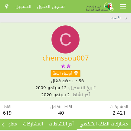
تسجيل الدخول
التسجيل
الأعضاء
C
chemssou007
أوفياء اللمة
36
·
:: عضو فعّال ::
تاريخ التسجيل
12 سبتمبر 2009
آخر نشاط
2 سبتمبر 2020
المشاركات
نقاط التفاعل
نقاط
619
40
2,421
مشاركات الملف الشخصي
آخر النشاطات
المشاركات
معلومات