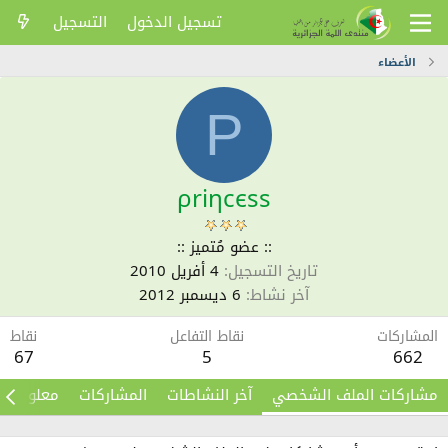
تسجيل الدخول
التسجيل
الأعضاء
Ρ
ρriηсєѕѕ
:: عضو مُتميز ::
تاريخ التسجيل
4 أفريل 2010
آخر نشاط
6 ديسمبر 2012
المشاركات
نقاط التفاعل
نقاط
67
5
662
مشاركات الملف الشخصي
آخر النشاطات
المشاركات
معلومات