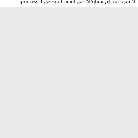
لا توجد بعد أي مشاركات في الملف الشخصي لـ ρriηсєѕѕ.