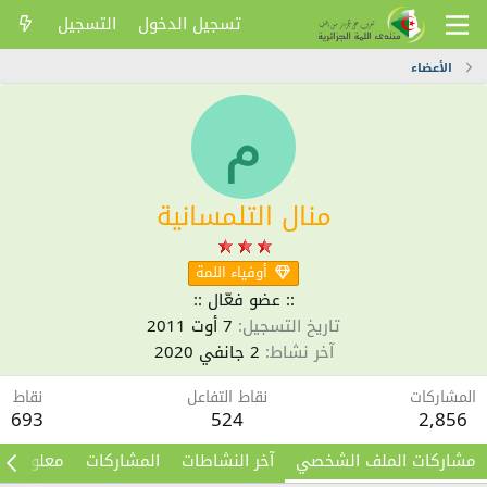
تسجيل الدخول
التسجيل
الأعضاء
م
منال التلمسانية
أوفياء اللمة
:: عضو فعّال ::
تاريخ التسجيل
7 أوت 2011
آخر نشاط
2 جانفي 2020
المشاركات
نقاط التفاعل
نقاط
693
524
2,856
مشاركات الملف الشخصي
آخر النشاطات
المشاركات
معلومات