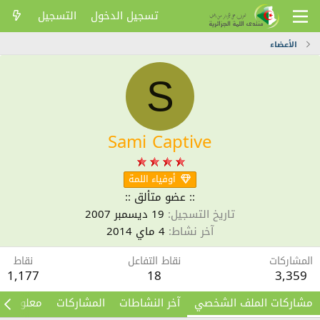
تسجيل الدخول
التسجيل
الأعضاء
S
Sami Captive
أوفياء اللمة
:: عضو متألق ::
تاريخ التسجيل
19 ديسمبر 2007
آخر نشاط
4 ماي 2014
المشاركات
نقاط التفاعل
نقاط
1,177
18
3,359
مشاركات الملف الشخصي
آخر النشاطات
المشاركات
معلومات