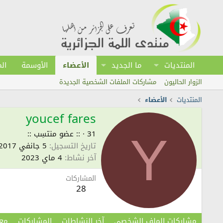
المنتديات
ما الجديد
الأعضاء
الأوسمة
ال
الزوار الحاليون
مشاركات الملفات الشخصية الجديدة
المنتديات
الأعضاء
youcef fares
31
·
:: عضو منتسِب ::
Y
تاريخ التسجيل
5 جانفي 2017
آخر نشاط
4 ماي 2023
المشاركات
28
مشاركات الملف الشخصي
آخر النشاطات
المشاركات
مع