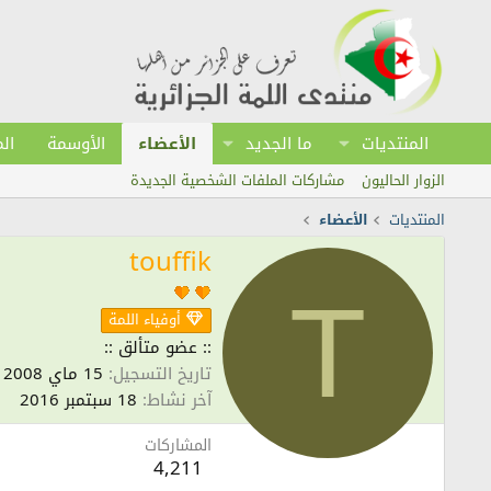
المنتديات
ما الجديد
الأعضاء
الأوسمة
ال
الزوار الحاليون
مشاركات الملفات الشخصية الجديدة
المنتديات
الأعضاء
touffik
T
أوفياء اللمة
:: عضو متألق ::
تاريخ التسجيل
15 ماي 2008
آخر نشاط
18 سبتمبر 2016
المشاركات
4,211