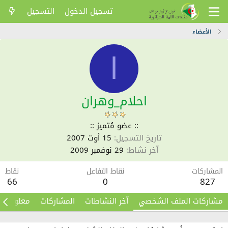
تسجيل الدخول
التسجيل
الأعضاء
ا
احلام_وهران
:: عضو مُتميز ::
تاريخ التسجيل
15 أوت 2007
آخر نشاط
29 نوفمبر 2009
المشاركات
نقاط التفاعل
نقاط
66
0
827
مشاركات الملف الشخصي
آخر النشاطات
المشاركات
معلومات