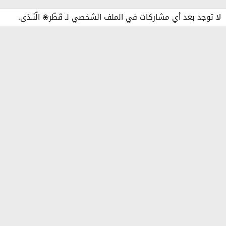
لا توجد بعد أي مشاركات في الملف الشخصي لـ قَطٌر❀ الٌنَـدَى.