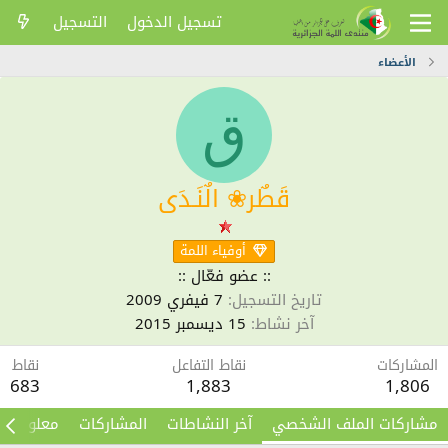
تسجيل الدخول
التسجيل
الأعضاء
ق
قَطٌر❀ الٌنَـدَى
أوفياء اللمة
:: عضو فعّال ::
تاريخ التسجيل
7 فيفري 2009
آخر نشاط
15 ديسمبر 2015
المشاركات
نقاط التفاعل
نقاط
683
1,883
1,806
مشاركات الملف الشخصي
آخر النشاطات
المشاركات
معلومات