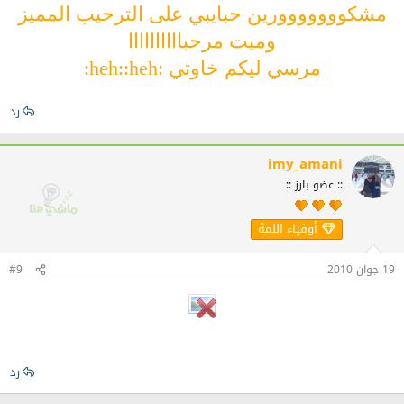
مشكووووووورين حبايبي على الترحيب المميز
وميت مرحباااااااااا
مرسي ليكم خاوتي :heh::heh:
رد
imy_amani
:: عضو بارز ::
أوفياء اللمة
19 جوان 2010
#9
رد