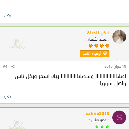
رد
نبض الحياة
:: عميد الأعضاء ::
أوفياء اللمة
18 جوان 2010
#4
اهلاااااااااااااااا وسهلااااااااااااا بيك اسمر وبكل ناس
واهل سوريا
رد
salma2010
S
:: عضو فعّال ::