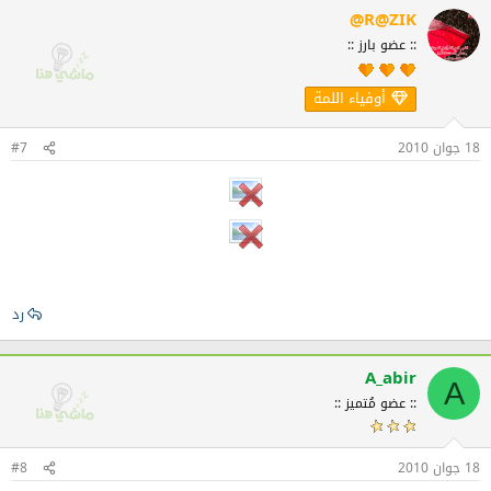
@R@ZIK
:: عضو بارز ::
أوفياء اللمة
18 جوان 2010
#7
رد
A_abir
A
:: عضو مُتميز ::
18 جوان 2010
#8