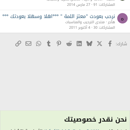
المشاركات
91
27 مارس 2014
نرحب بعودت "معتز اللمة " °°°اهلا وسهلا بعودتك °°°
ه
هآجر
منتدى الترحيب والمناسبات
المشاركات
30
4 أكتوبر 2011
X
Facebook
Bluesky
LinkedIn
Reddit
Pinterest
Tumblr
WhatsApp
رابط
البريد الإلكترو
شارك:
نحن نقدر خصوصيتك
منتدى الترحيب والمناسبات