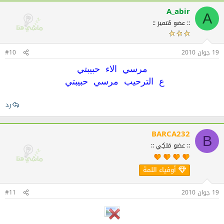
A_abir
A
:: عضو مُتميز ::
19 جوان 2010
#10
مرسي الاء حبيبتي
ع الترحيب مرسي حبيبتي
رد
BARCA232
B
:: عضو مَلكِي ::
أوفياء اللمة
19 جوان 2010
#11