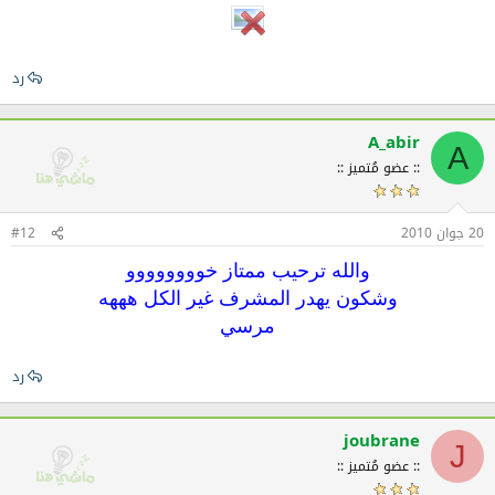
رد
A_abir
A
:: عضو مُتميز ::
20 جوان 2010
#12
والله ترحيب ممتاز خوووووووو
وشكون يهدر المشرف غير الكل هههه
مرسي
رد
joubrane
J
:: عضو مُتميز ::