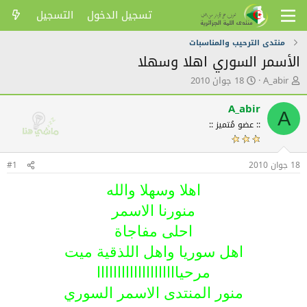
تسجيل الدخول
التسجيل
منتدى الترحيب والمناسبات
الأسمر السوري اهلا وسهلا
ك
ت
A_abir
18 جوان 2010
ا
ا
ت
ر
A_abir
A
ب
ي
:: عضو مُتميز ::
ا
خ
ل
ا
م
ل
18 جوان 2010
و
ن
#1
ض
ش
اهلا وسهلا والله
و
ر
ع
منورنا الاسمر
احلى مفاجاة
اهل سوريا واهل اللذقية ميت
مرحياااااااااااااااااااا
منور المنتدى الاسمر السوري