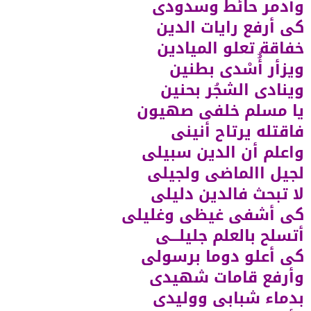
وأدمر حائط وسدودى
كى أرفع رايات الدين
خفاقة تعلو الميادين
ويزأر أُُسْدى بطنين
وينادى الشجُر بحنين
يا مسلم خلفى صهيون
فاقتله يرتاح أنينى
واعلم أن الدين سبيلى
لجيل االماضى ولجيلى
لا تبحث فالدين دليلى
كى أشفى غيظى وغليلى
أتسلح بالعلم جليلـــى
كى أعلو دوما برسولى
وأرفع قامات شهيدى
بدماء شبابى ووليدى