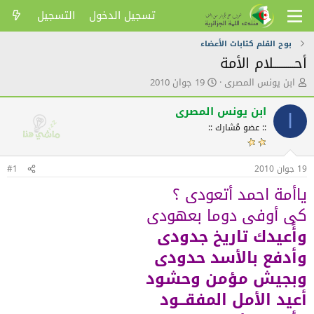
تسجيل الدخول
التسجيل
بوح القلم كتابات الأعضاء
أحــــــــــلام الأمة
ك
ت
ابن يونس المصرى
19 جوان 2010
ا
ا
ت
ر
ابن يونس المصرى
ا
ب
ي
:: عضو مُشارك ::
ا
خ
ل
ا
م
ل
19 جوان 2010
و
ن
#1
ض
ش
ياأمة احمد أتعودى ؟
و
ر
ع
كى أوفى دوما بعهودى
وأًعيدك تاريخ جدودى
وأدفع بالأسد حدودى
وبجيش مؤمن وحشود
أعيد الأمل المفقــود