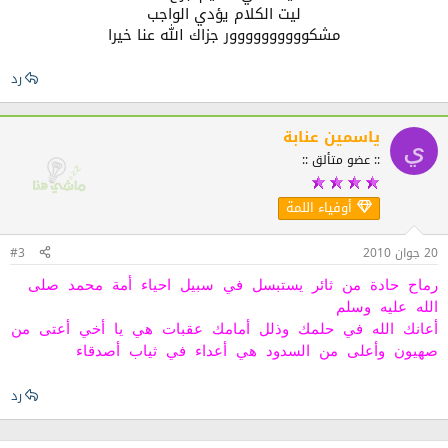
ليت الكلام يؤدي الواجب
مشكوووووووووور جزاك الله عنا خيرا​
رد
ياسمين عنابة
ي
:: عضو متألق ::
أوفياء اللمة
20 جوان 2010
#3
رماح حادة من ثائر يستبسل في سبيل احياء أمة محمد صلى
الله عليه وسلم
أعانك الله في حلمك وذلل أمامك عقبات هي يا أخي أعتى من
صهيون وأعلى من السدود هي أعداء في ثياب أصدقاء
رد