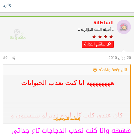
رد
السلطانة
:: أمينة اللمة الجزائرية ::
طاقم الإدارة
20 جوان 2010
#9
قال ĜąМę ǒvĕŗ:
ههههههههه انا كنت نعذب الحيوانات
كان عندي كلب كل ليوم نديرلو بينيسيون و
إضغط للتوسيع...
نجيفو
هههه وانا كنت نعدب الدجاجات تاع جداتي