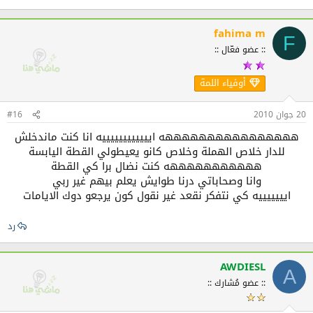
fahima m
F
:: عضو فعّال ::
أوفياء اللمة
20 جوان 2010
#16
ههههههههههههههههه اييييييييييييه انا كنت ماندخلش
للدار خلاص الهملة وخلاص كانو يعيطولي القطة اليابسة
هههههههههههه كنت نضال برا كي القطة
وانا وصحاباتي درنا طوايش يعلم بيهم غير ربي
ايييييييه كي نتفكر نقعد غير نقول كون يرجعو دوك الايامات
رد
AWDIESL
A
:: عضو مُشارك ::