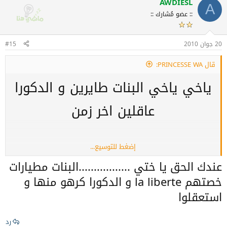
AWDIESL
A
:: عضو مُشارك ::
20 جوان 2010
#15
قال PRINCESSE WA:
ياخي ياخي البنات طايرين و الدكورا
عاقلين اخر زمن
إضغط للتوسيع...
ههههههههههههه
عندك الحق يا ختي .................البنات مطيارات
خصتهم la liberte و الدكورا كرهو منها و
استعقلوا
رد