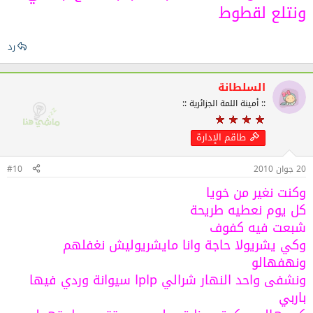
ونتلع لقطوط
رد
السلطانة
:: أمينة اللمة الجزائرية ::
طاقم الإدارة
20 جوان 2010
#10
وكنت نغير من خويا
كل يوم نعطيه طريحة
شبعت فيه كفوف
وكي يشريولا حاجة وانا مايشريوليش نغفلهم
ونهفهالو
ونشفى واحد النهار شرالي pاpا سيوانة وردي فيها
باربي