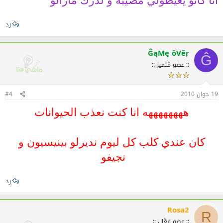
أنا كانو يعيطولي مصيبة و لدرك مازالو
رد
ĜąМę ǒVĕŗ
Ĝ
:: عضو مُتميز ::
19 جوان 2010
#4
ههههههههه انا كنت نعذب الحيوانات
كان عندي كلب كل ليوم نديرلو بينيسيون و
نجيفو
رد
Rosa2
R
:: عضو فعّال ::