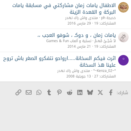
الاطفال يامات زمان مشاركتي في مسابقة يامات
البركة و القعدة الزينة
خديجة ph
منتدى واش راك تهدر
المشاركات
19
29 مارس 2016
يامات زمان ، و دوكـ ، شوفو العجب ،،
لآ شَيْـئَ مُهـمْ
تسلية و ألعاب Games & Fun
المشاركات
19
21 مارس 2014
اثرت فيكم السخانة.....ارواحو نتفكرو الصغر باش تروح
°
علينا هذ السخانة
°~Kenza_02~°
منتدى واش راك تهدر
المشاركات
27
13 جويلية 2008
X
Facebook
Bluesky
LinkedIn
Reddit
Pinterest
Tumblr
WhatsApp
رابط
البريد الإلكترو
شارك: