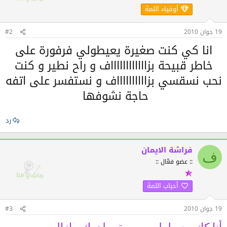
أوفياء اللمة
19 جوان 2010
#2
انا كي كنت صغيرة يعيطولي فرفورة على
خاطر قبيحة بزااااااااااااف و راح نطير و كنت
نحب نسقسي بزااااااااااف و نستفسر على اتفه
حاجة نشوفها
رد
فراشة الايمان
ف
:: عضو فعّال ::
أحباب اللمة
19 جوان 2010
#3