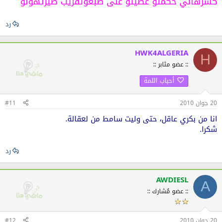
كسرهالي حكمتو عظيتو على صبعوتقريب طيرتهولو
رد
HWK4ALGERIA
H
:: عضو مثابر ::
أحباب اللمة
20 جوان 2010
#11
انا من بكري عاقل، حتى وليت سامط من لعقالة.
شكرا.
رد
AWDIESL
A
:: عضو مُشارك ::
20 جوان 2010
#12