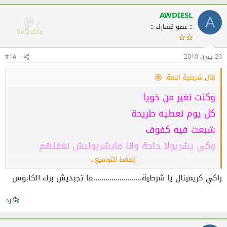
AWDIESL
A
:: عضو مُشارك ::
20 جوان 2010
#14
قال شرطية اللمة:
وكنت نغير من خويا
كل يوم نعطيه طريحة
شبعت فيه كفوف
وكي يشريولا حاجة وانا مايشريوليش نغفلهم
إضغط للتوسيع...
ونهفهالو
ونشفى واحد النهار شرالي pاpا سيوانة وردي فيها
راكي كريمينال يا شرطية........................ما تجبديش برك الكابوس
باربي
رد
كسرهالي حكمتو عظيتو على صبعوتقريب طيرتهولو