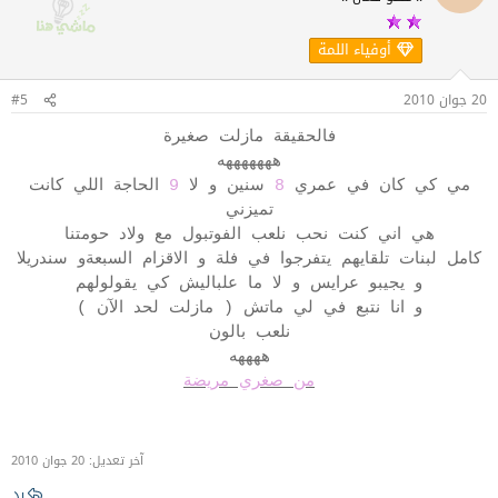
أوفياء اللمة
20 جوان 2010
#5
فالحقيقة مازلت صغيرة
هههههههه
مي كي كان في عمري
8
سنين و لا
9
الحاجة اللي كانت
تميزني
هي اني كنت نحب نلعب الفوتبول مع ولاد حومتنا
كامل لبنات تلقايهم يتفرجوا في فلة و الاقزام السبعةو سندريلا
و يجيبو عرايس و لا ما علباليش كي يقولولهم
و انا نتبع في لي ماتش ( مازلت لحد الآن )
نلعب بالون
ههههه
من صغري مريضة
آخر تعديل:
20 جوان 2010
رد