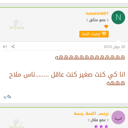
nassim007
N
:: عضو متألق ::
أوفياء اللمة
20 جوان 2010
#7
هههههههههههههه
انا كي كنت صغير كنت عاقل ........ناس ملاح
هههه
رد
برنســ اللمة ـيسة
ب
:: عضو فعّال ::