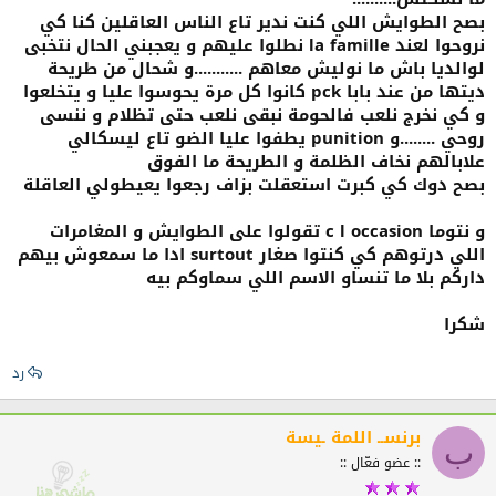
بصح الطوايش اللي كنت ندير تاع الناس العاقلين كنا كي
نروحوا لعند la famille نطلوا عليهم و يعجبني الحال نتخبى
لوالديا باش ما نوليش معاهم ...........و شحال من طريحة
ديتها من عند بابا pck كانوا كل مرة يحوسوا عليا و يتخلعوا
و كي نخرج نلعب فالحومة نبقى نلعب حتى تظلام و ننسى
روحي ........و punition يطفوا عليا الضو تاع ليسكالي
علابالهم نخاف الظلمة و الطريحة ما الفوق
بصح دوك كي كبرت استعقلت بزاف رجعوا يعيطولي العاقلة
و نتوما c l occasion تقولوا على الطوايش و المغامرات
اللي درتوهم كي كنتوا صغار surtout ادا ما سمعوش بيهم
داركم بلا ما تنساو الاسم اللي سماوكم بيه
شكرا
رد
برنســ اللمة ـيسة
ب
:: عضو فعّال ::