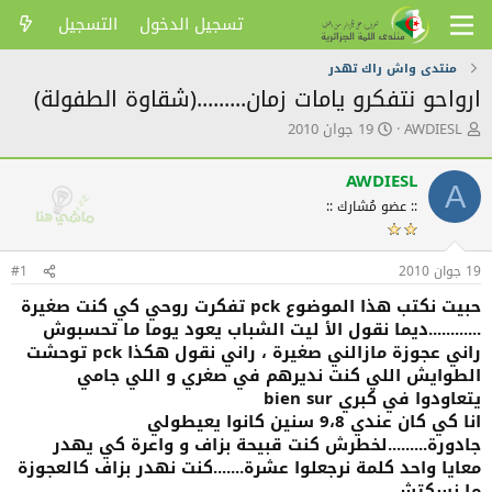
تسجيل الدخول
التسجيل
منتدى واش راك تهدر
ارواحو نتفكرو يامات زمان.........(شقاوة الطفولة)
ك
ت
AWDIESL
19 جوان 2010
ا
ا
ت
ر
AWDIESL
ب
ي
A
ا
خ
:: عضو مُشارك ::
ل
ا
م
ل
و
ن
19 جوان 2010
#1
ض
ش
حبيت نكتب هذا الموضوع pck تفكرت روحي كي كنت صغيرة
و
ر
ع
............ديما نقول الأ ليت الشباب يعود يوما ما تحسبوش
راني عجوزة مازالني صغيرة ، راني نقول هكذا pck توحشت
الطوايش اللي كنت نديرهم في صغري و اللي جامي
يتعاودوا في كبري bien sur
انا كي كان عندي 9،8 سنين كانوا يعيطولي
جادورة.........لخطرش كنت قبيحة بزاف و واعرة كي يهدر
معايا واحد كلمة نرجعلوا عشرة.......كنت نهدر بزاف كالعجوزة
ما نسكتش..........