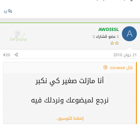
رد
AWDIESL
A
:: عضو مُشارك ::
21 جوان 2010
#20
قال cocasse:
أنا مازلت صغير كي نكبر
نرجع لميضوعك ونردلك فيه
إضغط للتوسيع...
وإدا ما كبرتش راكم تسالوني 10 آلاف كي
نسلك نشري سروال