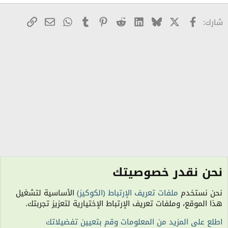
ل
X
Facebook
Bluesky
LinkedIn
Reddit
Pinterest
Tumblr
WhatsApp
رابط
البريد الإلكترو
شارك:
نحن نقدر خصوصيتك
الصور والكاريكاتير - Photos Gallery
نحن نستخدم
ملفات تعريف الإرتباط (الكوكيز)
الأساسية لتشغيل
الكوكيز
هذا الموقع، وملفات تعريف الإرتباط الإختيارية لتعزيز تجربتك.
اتصل بنا
شروط الاستخدام
سياسة الخصوصية
مساعدة
R
اطلع على المزيد من المعلومات وقم بتعيين تفضيلاتك
S