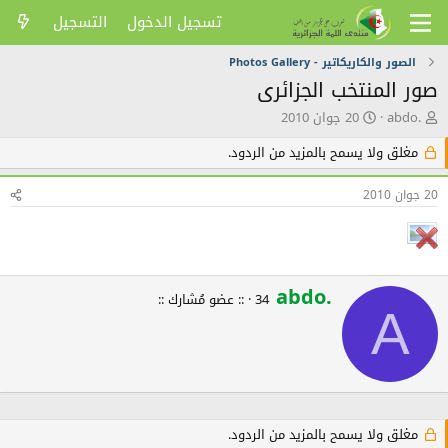
تسجيل الدخول
التسجيل
الصور والكاريكاتير - Photos Gallery
صور المنتخب الجزائرى
ك
ت
abdo.
20 جوان 2010
ا
ا
ت
ر
مغلق ولا يسمح بالمزيد من الردود.
ب
ي
ا
خ
20 جوان 2010
ل
ا
م
ل
و
ن
ض
ش
و
ر
abdo.
W
ع
34
·
:: عضو مُشارك ::
r
A
i
t
t
e
n
b
مغلق ولا يسمح بالمزيد من الردود.
y