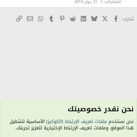
ا
المشاركات
5
21 جوان 2010
ل
X
Facebook
Bluesky
LinkedIn
Reddit
Pinterest
Tumblr
WhatsApp
رابط
البريد الإلكترو
شارك:
نحن نقدر خصوصيتك
الصور والكاريكاتير - Photos Gallery
نحن نستخدم
ملفات تعريف الإرتباط (الكوكيز)
الأساسية لتشغيل
الكوكيز
هذا الموقع، وملفات تعريف الإرتباط الإختيارية لتعزيز تجربتك.
اتصل بنا
شروط الاستخدام
سياسة الخصوصية
مساعدة
R