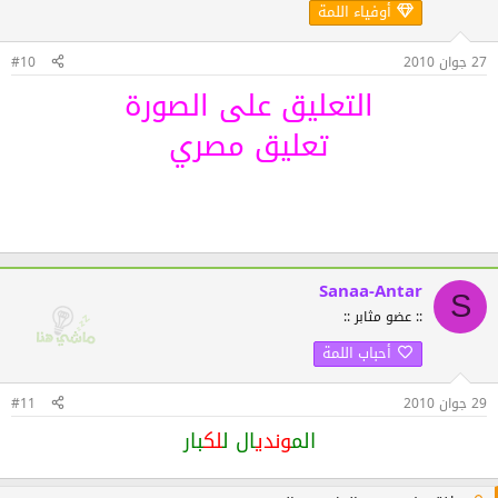
أوفياء اللمة
27 جوان 2010
#10
التعليق على الصورة
تعليق مصري
Sanaa-Antar
S
:: عضو مثابر ::
أحباب اللمة
29 جوان 2010
#11
الم
وندي
ال ل
لك
بار