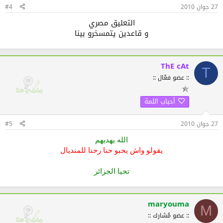
27 جوان 2010
#4
التعليق مصري
و قاعدين يتمسخرو بينا​
ThE cAt
T
:: عضو فعّال ::
أحباب اللمة
27 جوان 2010
#5
الله يهديهم
يقولو واش يحبو حنا رحنا للمنديال
تحيا الجزائر
maryouma
M
:: عضو مُشارك ::