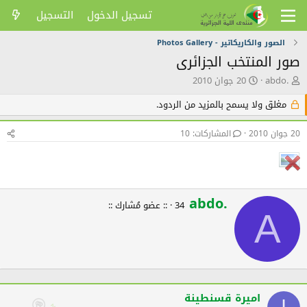
تسجيل الدخول
التسجيل
الصور والكاريكاتير - Photos Gallery
صور المنتخب الجزائرى
ك
ت
abdo.
20 جوان 2010
ا
ا
ت
ر
مغلق ولا يسمح بالمزيد من الردود.
ب
ي
ا
خ
20 جوان 2010
المشاركات: 10
ل
ا
م
ل
و
ن
ض
ش
و
ر
abdo.
W
ع
34
·
:: عضو مُشارك ::
r
A
i
t
t
e
n
b
اميرة قسنطينة
y