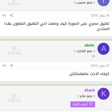
ا
:: عضو منتسِب ::
26 جوان 2010
#2
تعليق مصري على الصورة كيف وضعت اخي التعليق الملعون بهدا
المنتدى
abdo.
A
:: عضو مُشارك ::
27 جوان 2010
#3
كيفاه الاخت مافهمتكش
Klach
K
:: عضو مثابر ::
أحباب اللمة