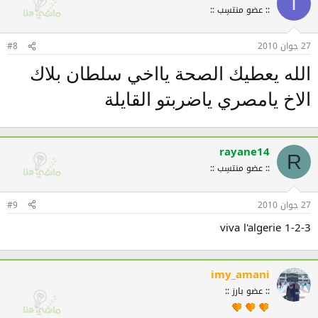
ا
:: عضو منتسِب ::
27 جوان 2010
#8
الله يعطيك الصحة يااخي سلطان بلاك
الاخ يامصري ياضربتو القايلة
rayane14
R
:: عضو منتسِب ::
27 جوان 2010
#9
1-2-3 viva l'algerie
imy_amani
:: عضو بارز ::