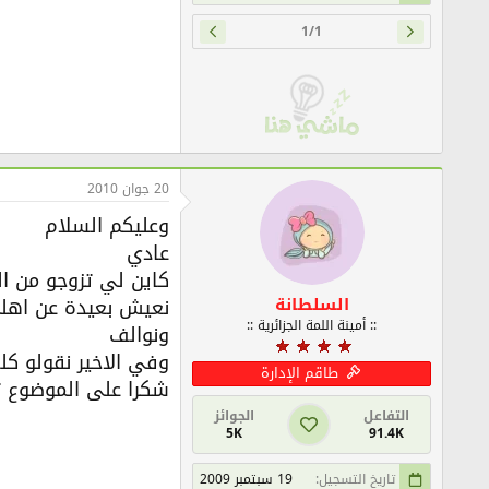
1/1
20 جوان 2010
وعليكم السلام
عادي
كاين لي تزوجو من ال
السلطانة
نعيش بعيدة عن اهل
:: أمينة اللمة الجزائرية ::
ونوالف
وفي الاخير نقولو ك
طاقم الإدارة
شكرا على الموضوع ت
التفاعل
الجوائز
5K
91.4K
تاريخ التسجيل
19 سبتمبر 2009