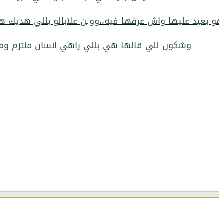
و بعيد عليها واش عرفها فيه،،ووين علابالو بللي هديك 
وشكون للي قالها هي بللي راهي انسان ملتزم ومح