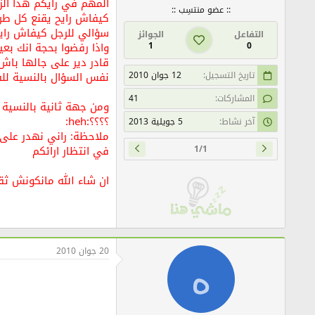
المهم في رايكم هذا الز
:: عضو منتسِب ::
كيفاش رايح يقنع كل طرف
سؤالي للرجل كيفاش رايح تقنع
التفاعل
الجوائز
1
0
قادر دير على جالها با
تاريخ التسجيل
12 جوان 2010
نفس السؤال بالنسية للفتاة:s
المشاركات
41
ومن جهة ثانية بالنسية 
؟؟؟؟:heh:
آخر نشاط
5 جويلية 2013
ملاحظة: راني نهدر على زو
1/1
في انتظار ارائكم
ان شاء الله مانكونش ثق
20 جوان 2010
ه