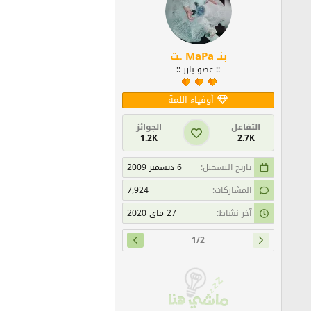
بنـ MaPa ـت
:: عضو بارز ::
أوفياء اللمة
التفاعل
الجوائز
1.2K
2.7K
تاريخ التسجيل
6 ديسمبر 2009
المشاركات
7,924
آخر نشاط
27 ماي 2020
1/2