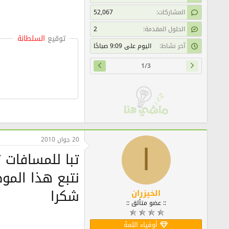
المشاركات
52,067
الحلول المقدمة
2
توقيع
السلطانة
آخر نشاط
اليوم على 9:09 صباحًا
1/3
20 جوان 2010
ا
تبا للمسافات ’
نتبع هذا الم
شكرا
الخيزران
:: عضو متألق ::
أوفياء اللمة