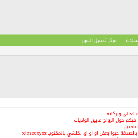
مجلات
مركز تحميل الصور
 تعالى وبركاته
يكم حول الزواج مابين الولايات
تلفتين
فة حبوا بعض او او او...كلشي بالمكتوب:closedeyes: