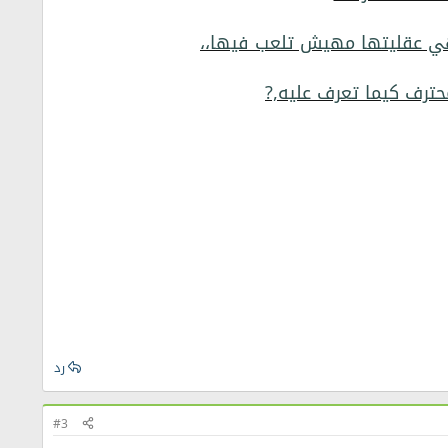
هي عقليتها مهيش تلعب فيها،،
ترف كيما تعرف عليه,?
رد
#3