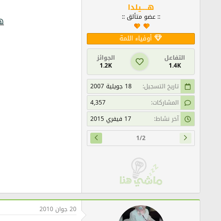
هــــيلدا
:: عضو متألق ::
ه
أوفياء اللمة
التفاعل
الجوائز
1.2K
1.4K
تاريخ التسجيل
18 جويلية 2007
المشاركات
4,357
آخر نشاط
17 فيفري 2015
1/2
20 جوان 2010