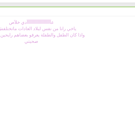
عآآآآآآآآآآآآآآآآآآآآدي خلآص
ياخي رانا من نفس لبلاد العادات ماتختلف
واذا كان الطفل والطفلة يعرفو بعضاهم رايحين 
صحيتي