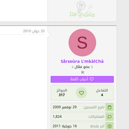
20 جوان 2010
S
Sârsoùra L'mkàlChà
:: عضو فعّال ::
أحباب اللمة
التفاعل
الجوائز
317
4
تاريخ التسجيل
29 نوفمبر 2009
المشاركات
1,824
آخر نشاط
16 جويلية 2011