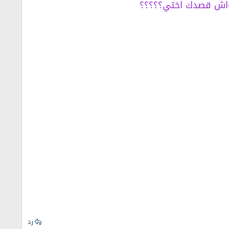
 واش قصدك اختي؟؟؟؟؟
رد