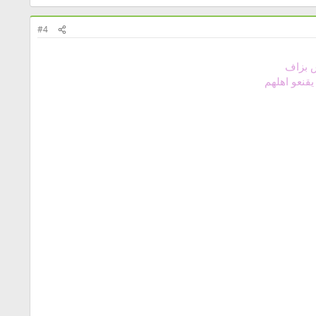
#4
ش بزاف
يقنعو اهلهم