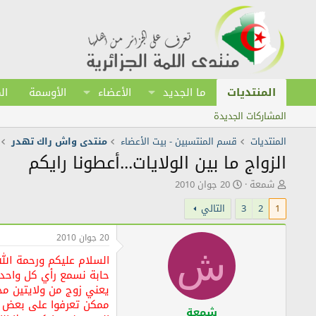
المنتديات
ما الجديد
الأعضاء
الأوسمة
ال
المشاركات الجديدة
المنتديات
قسم المنتسبين - بيت الأعضاء
منتدى واش راك تهدر
الزواج ما بين الولايات...أعطونا رايكم
ك
ت
شمعة
20 جوان 2010
ا
ا
1
2
3
التالي
ت
ر
ب
ي
ا
خ
20 جوان 2010
ل
ا
ش
السلام عليكم ورحمة الله
م
ل
و
ن
حابة نسمع رأي كل واحد ف
ض
ش
يعني زوج من ولايتين مخ
و
ر
ممكن تعرفوا على بعض بالصد
ع
شمعة