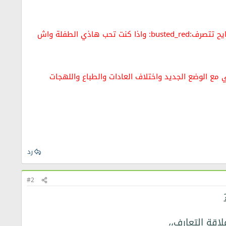
واذا رفضوا بحجة انك بعيد ومايعرفوا عليك والو ومايقدروش يسقسوا عليك:santa_1: كيفاش رايح تتصرف:busted_red: واذا كنت تحب هاذي الطفلة واش
ع الوضع الجديد واختلاف العادات والطباع واللهجات
رد
#2
اقة التعارف،،