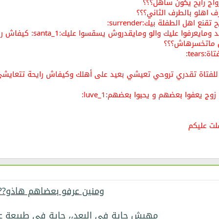
واج رايح يكون ساهل؟؟؟
 اهلو بالطرف الثاني؟؟؟
 اهل الطفلة بيك:surrender:
ش ماتخسرهاش؟؟؟
tear:
للفتاة تقدري تروحي تعيشي بعيد على أهلك وكيفاش رايحة تتعايشي م
ج يعفوا بعضهم و يحبوا بعضهم:luve_1:
لت عليكم
ومنين عرفو بعضاهم هاذو??
مهيش جاية في البعد،، جاية في طبيعة عل