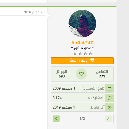
20 جوان 2010
AnGeL*dZ
:: عضو متألق ::
أوفياء اللمة
التفاعل
الجوائز
693
771
تاريخ التسجيل
1 ديسمبر 2009
المشاركات
3,174
آخر نشاط
1 سبتمبر 2019
1/2