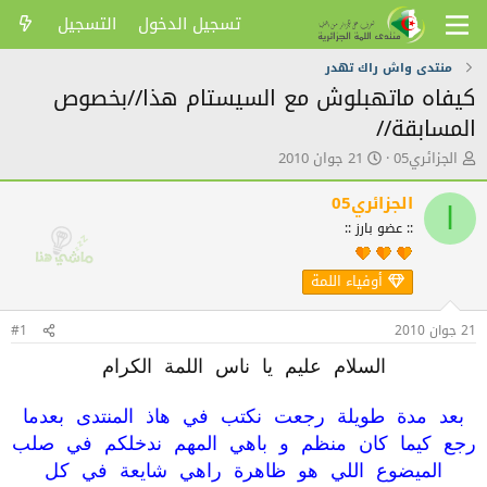
تسجيل الدخول
التسجيل
منتدى واش راك تهدر
كيفاه ماتهبلوش مع السيستام هذا//بخصوص
المسابقة//
ك
ت
الجزائري05
21 جوان 2010
ا
ا
ت
ر
الجزائري05
ا
ب
ي
:: عضو بارز ::
ا
خ
ل
ا
م
ل
أوفياء اللمة
و
ن
ض
ش
21 جوان 2010
#1
و
ر
ع
السلام عليم يا ناس اللمة الكرام
بعد مدة طويلة رجعت نكتب في هاذ المنتدى بعدما
رجع كيما كان منظم و باهي المهم ندخلكم في صلب
الميضوع اللي هو ظاهرة راهي شايعة في كل