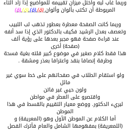
وربما غاب لبه واختل ميزان تقييمه للمواضيع إذا زاد التاء
المربوطة أن تكتب بألوان وألوان
(ة)
.(ة)
.
(ة)
.(ة)
وربما كانت الصفحة معطرة بعطور تذهب لب اللبيب
وتعصف بعدل الرشيد فكيف بالدكتور الذي إذا سد أنفه
عند قراءة صفحة فهو مجبر بعدها على رؤية ألف
(صفحة) أخرى
هذا فقط كلام صغير في موضوع كبير قلته بغية فسحة
وطرفة إنصافا بنقد واعترافا بعذر ومشقة .
ولو استقام الطلاب في صفحاتهم على خط سوي غير
مائل
ولون حيي غير فاتن
واقتصرو على العطر في مواطن
لبريء الدكتور. ووضع معيار التقييم بالقسط في هذا
الموطن
أما الكلام عن الموطن الأول وهو (المعريفة) و
(اللمعريفة) بمفهومها الشامل والعام فأترك الفصل