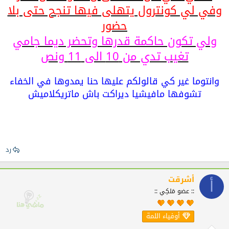
وفي لي كونترول يتهلى فيها تنجح حتى بلا
حضور
ولي تكون حاكمة قدرها وتحضر ديما جامي
تغيب تدي من 10 الى 11 ونص
وانتوما غير كي قالولكم عليها حنا يمدوها في الخفاء
تشوفها مافيشيا ديراكت باش ماتريكلاميش
رد
أشرقت
أ
:: عضو مَلكِي ::
أوفياء اللمة