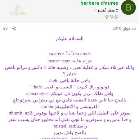
berbere d'aures
B
:: عضو مُتميز ::
25 جوان 2010
#3
ال
س
ــلام عليكم
1.5
:scared:
:scared:
حرام عليه :tears: :tears:
والله غير بلاد ميكي و عقلية تعيي ، وشبيه هاك !! دكتور و مزالو ناقص
حنان ؟
ياخي حالة ياخي :heh:
قولولو راك كبرت " الشيب و العيب :heh: "
واش نقلك : ربي يكون في عونكم :closedeyes:
بالصح حنا تاني عندنا العقلية هادي مع لي ميتراس سيرتو تاع
الفرونسي و الانجليزية:cursing:
يموتو على الطفل اللي زعما شباب و لاعبها بوقوص:thumb_up2:
و حنا نتميزرو و نسوفريو ما تجي تقبل اننا نجاوبو حتان يشيب شعر
راسنا:busted_red:
بالصح واش نديرو