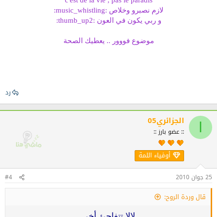
c'est de la vie , pas le paradis
لازم نصبرو وخلاص :music_whistling:
و ربي يكون في العون
:thumb_up2:
موضوع فووور .. يعطيك الصحة
رد
الجزائري05
ا
:: عضو بارز ::
أوفياء اللمة
25 جوان 2010
#4
قال وردة الروح:
لالا تتفاجئ أخي