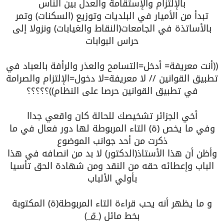
بالإلتزام والإستقامة والعدل بين الناس
تبدأ من الأميار في البلديات وتوزيع (السكنات) وتمر
بالأساتذة في الجامعات(النقاط والغيابات) ونزولا إلى
حراس البوابات
((أنت معريفة= أدخل=التسامح والعذر والرأفة بالعباد في
تطبيق القوانين // لا معريفة=لا دخول=الإلتزام والصرامة
في تطبيق القوانين حرصا على النظام))؟؟؟؟؟
أخي الجزائر تشخيصك للحالة كان واقعي جداا
وفي ما يخص (ة) التاء المربوطة لها دور فعال في ما
ذكرت من أحد جوانب الموضوع
وأظن أن هذا الأستاذ(الدكتور) لا بد من انصافه في هذا
الباب وإعطائه حقه من النقد ومن شهادة الحق تأسيا
بأولي الألباب
و ما يظهر أنه يحب قراءة التاء المربوطة(ة) المكتوبة
بخط مائل (
ة
)