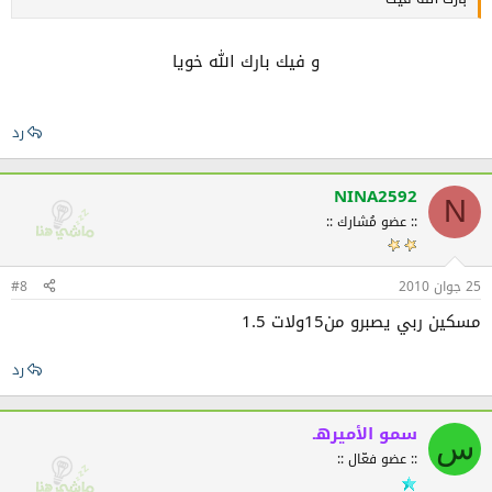
و فيك بارك الله خويا
رد
NINA2592
N
:: عضو مُشارك ::
25 جوان 2010
#8
مسكين ربي يصبرو من15ولات 1.5
رد
سمو الأميرهـ
س
:: عضو فعّال ::