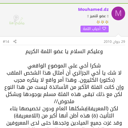
Mouhamed.dz
M
:: عضو مُتميز ::
أحباب اللمة
29 جوان 2010
#14
وعليكم السلام يا عضو اللمة الكريم
شكرا أخي على الموضوع الواقعي
لا شك يا أخي الجزائري أن أمثال هذا الشخص الملقب
(دكتور) الكثيرون. وهذا أمر واقع لا ينكره مجرب
وإن كانت الفئة الأكبر من الأساتذة ليست من هذا النوع
لكن مع ذلك تبقى هذه الفئة مسلم بوجودها وبشكل
ملحوض//
لكن (المعريفة)بشكلها العام ودون تخصيصها بتاء
التأنيث (ة) هذه أظن أنها أكبر من (اللامعريفة)
وقد غزت جميع الميادين وتجدها حتى لدى المعروفين