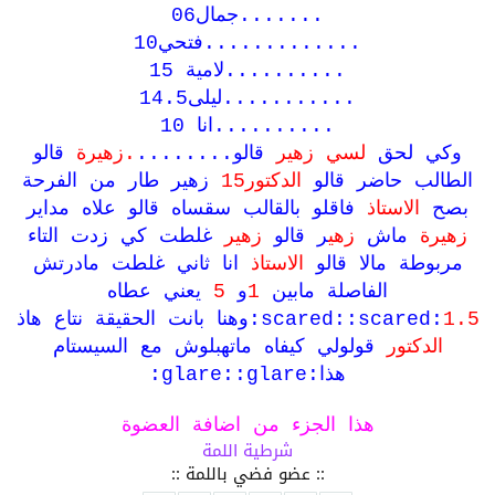
.......جمال06
.............فتحي10
..........لامية 15
...........ليلى14.5
..........انا 10
وكي لحق
لسي زهير
قالو........
.زهيرة
قالو
الطالب حاضر قالو
الدكتور15
زهير طار من الفرحة
بصح
الاستاذ
فاقلو بالقالب سقساه قالو علاه مداير
زهيرة
ماش
زهي
ر قالو
زهير
غلطت كي زدت التاء
مربوطة مالا قالو
الاستاذ
انا ثاني غلطت مادرتش
الفاصلة مابين
1
و
5
يعني عطاه
1.5
:scared::scared:وهنا بانت الحقيقة نتاع هاذ
الدكتور
قولولي كيفاه ماتهبلوش مع السيستام
هذا:glare::glare:
هذا الجزء من اضافة العضوة
شرطية اللمة
:: عضو فضي باللمة ::