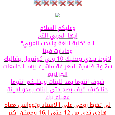
وعليكم السلام
ايها العربي القح
ايه °كلية اللغة والادب العربي°
ومادارت فينا
لانوط تيدي يعطيك 10 ولي كونترول يشاليك
ب2 و3 ظاهرة المعريفة ماشية بيها الجامعات
الجزائرية
شوف انتوما يمد للبنات ويخليكم انتوما
حنا كيف كيف بصح حتى لبنات يمدو لفيئة
معينة برك
لي تخرط روحى على االاستاد وتووانس معاه
هادي تدي من 12 حتى ل16 وممكن اكثر