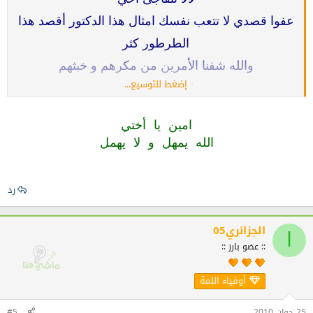
عفوا قصدي لا تتعب نفسك امثال هذا الدكتور أقصد هذا
الطرطور كثر
والله شفنا الأمرين من مكرهم و خبثهم
إضغط للتوسيع...
لعنة الله عليهم
و أنا فتاة كما راك تشوف بالصح هكذاك والله ما سلكتلها
امين يا أختي
؟
الله يمهل و لا يهمل
لوكان نحكيلك همي تنسى همك
الحمد لله أن هنالك إله وعد بنصرة المظلوم و لو بعد
رد
حين
أصبر وربك كريم
الجزائري05
ا
والله غير إخلصوها
:: عضو بارز ::
غالية بزااااااااااااااف في الدنيا من صحتهم و المصائب
أوفياء اللمة
التي لا تنتهي و في الآخرة لنار جهنم
25 جوان 2010
#5
قل آمين