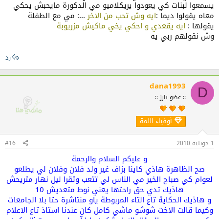
يسمعوا لبنات كي يعودوا يريكلاميو مي الدكورة مايحبش يحكي
معاه يقولوا ديما :
ايه وش تحب من الاخر
...: مي مع الطفلة
يقولها :
ايه يقعدي و احكي يخي ماكيش مزريوبة
وش نقولهم ربي يه
رد
dana1993
D
:: عضو بارز ::
أوفياء اللمة
1 جويلية 2010
#16
و عليكم السلام والرحمة
صح الظاهرة هاذي كاينا بزاف غير ولد فلان وفلان لي يطلعو
لعوام كي صباح الخير مي الناس لي تتعب وتقرا ليل نهار متريحش
هاذيك تدي حق راحتها يعني نوط متعديش 10
و هاذيك الحكاية تاع التاء المربوطة ياو منتاشرة حتا بلا الجامعات
وكيما قالت الاخت شوشو ماشي كامل كان عندنا استاذ تاع الاعلام