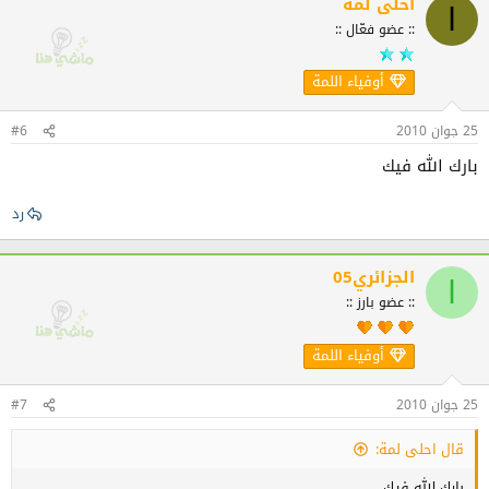
احلى لمة
ا
بالصح واش نديرو
:: عضو فعّال ::
c'est de la vie , pas le paradis
أوفياء اللمة
لازم نصبرو وخلاص :music_whistling:
و ربي يكون في العون
:thumb_up2:
25 جوان 2010
#6
بارك الله فيك
موضوع فووور .. يعطيك الصحة
رد
الجزائري05
ا
:: عضو بارز ::
أوفياء اللمة
25 جوان 2010
#7
قال احلى لمة:
بارك الله فيك