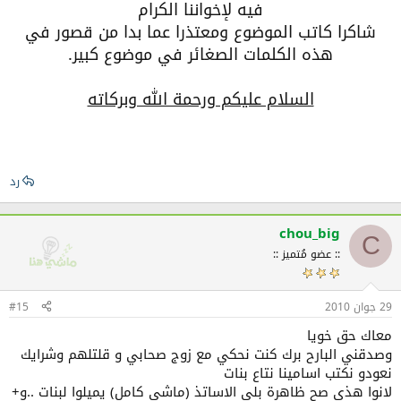
فيه لإخواننا الكرام
شاكرا كاتب الموضوع ومعتذرا عما بدا من قصور في
هذه الكلمات الصغائر في موضوع كبير.
السلام عليكم ورحمة الله وبركاته
رد
chou_big
C
:: عضو مُتميز ::
29 جوان 2010
#15
معاك حق خويا
وصدقني البارح برك كنت نحكي مع زوج صحابي و قلتلهم وشرايك
نعودو نكتب اسامينا نتاع بنات
لانوا هذي صح ظاهرة بلي الاساتذ (ماشي كامل) يميلوا لبنات ..و+