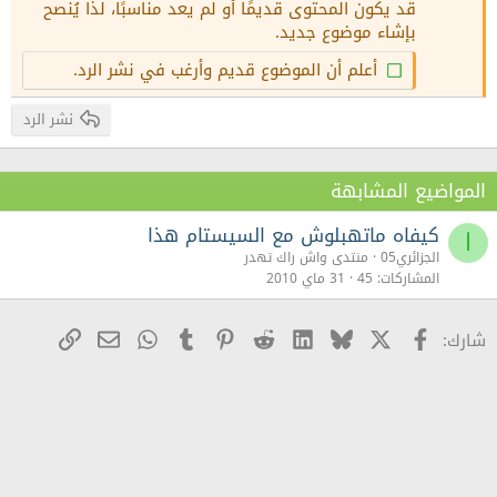
قد يكون المحتوى قديمًا أو لم يعد مناسبًا، لذا يُنصح
22
Times New Roman
بإشاء موضوع جديد.
26
Trebuchet MS
أعلم أن الموضوع قديم وأرغب في نشر الرد.
Verdana
نشر الرد
المواضيع المشابهة
كيفاه ماتهبلوش مع السيستام هذا
ا
الجزائري05
منتدى واش راك تهدر
المشاركات
45
31 ماي 2010
X
Facebook
Bluesky
LinkedIn
Reddit
Pinterest
Tumblr
WhatsApp
رابط
البريد الإلكترو
شارك: