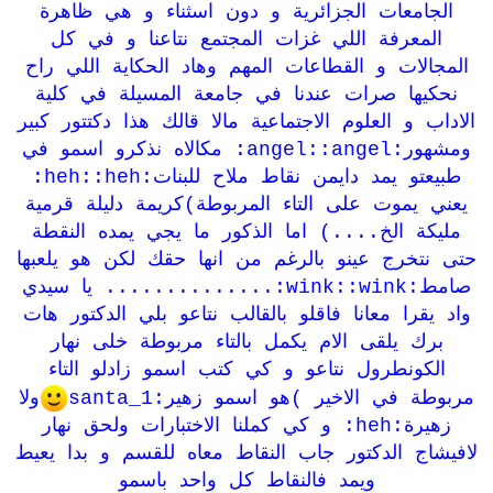
الجامعات الجزائرية و دون اسثناء و هي ظاهرة
المعرفة اللي غزات المجتمع نتاعنا و في كل
المجالات و القطاعات المهم وهاد الحكاية اللي راح
نحكيها صرات عندنا في جامعة المسيلة في كلية
الاداب و العلوم الاجتماعية مالا قالك هذا دكتتور كبير
ومشهور:angel::angel: مكالاه نذكرو اسمو في
طبيعتو يمد دايمن نقاط ملاح للبنات:heh::heh:
يعني يموت على التاء المربوطة)كريمة دليلة قرمية
مليكة الخ....) اما الذكور ما يجي يمده النقطة
حتى نتخرج عينو بالرغم من انها حقك لكن هو يلعبها
صامط:wink::wink:.............. يا سيدي
واد يقرا معانا فاقلو بالقالب نتاعو بلي الدكتور هات
برك يلقى الام يكمل بالتاء مربوطة خلى نهار
الكونطرول نتاعو و كي كتب اسمو زادلو التاء
مربوطة في الاخير )هو اسمو زهير:santa_1
ولا
زهيرة:heh: و كي كملنا الاختبارات ولحق نهار
لافيشاج الدكتور جاب النقاط معاه للقسم و بدا يعيط
ويمد فالنقاط كل واحد باسمو