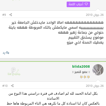
أحباب اللمة
26 جوان 2010
#9
هههههههههههههه امالا الواحد مايدخلش الجامعة خير
ييييييييييييييييه اسمي مايكملش بالتاء المربوطة هههه باينة
حنولي من جماعة زهير هههه
موضوع يستحق التقييم
يعطيك الصحة اخي ميزو
رد
blida2008
:: عضو مُتميز ::
26 جوان 2010
#10
بكل امانة الحمد لله لم اصادف في فترة دراستي هذا النوع من
الاساتذة
بالعكس كان لنا استاذة كل ما تكرهه هي التاء المربوطة هاها حظ