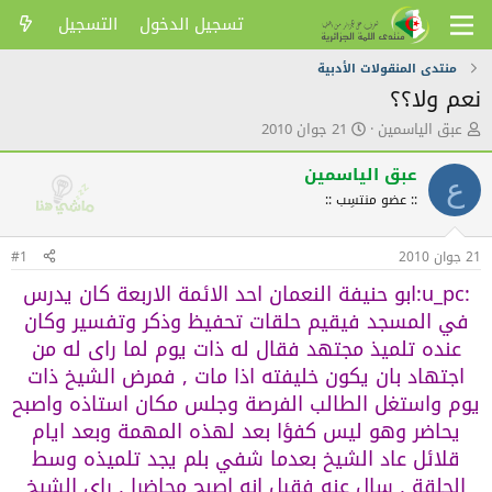
تسجيل الدخول
التسجيل
منتدى المنقولات الأدبية
نعم ولا؟؟
ك
ت
عبق الياسمين
21 جوان 2010
ا
ا
ت
ر
عبق الياسمين
ع
ب
ي
:: عضو منتسِب ::
ا
خ
ل
ا
م
ل
21 جوان 2010
#1
و
ن
ض
ش
:u_pc:ابو حنيفة النعمان احد الائمة الاربعة كان يدرس
و
ر
في المسجد فيقيم حلقات تحفيظ وذكر وتفسير وكان
ع
عنده تلميذ مجتهد فقال له ذات يوم لما راى له من
اجتهاد بان يكون خليفته اذا مات , فمرض الشيخ ذات
يوم واستغل الطالب الفرصة وجلس مكان استاذه واصبح
يحاضر وهو ليس كفؤا بعد لهذه المهمة وبعد ايام
قلائل عاد الشيخ بعدما شفي بلم يجد تلميذه وسط
الحلقة , سال عنه فقيل انه اصبح محاضرا , راى الشيخ