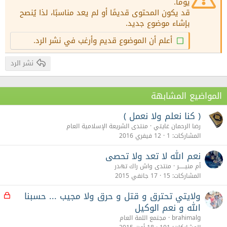
18
يومًا.
Tahoma
قد يكون المحتوى قديمًا أو لم يعد مناسبًا، لذا يُنصح
22
Times New Roman
بإشاء موضوع جديد.
26
Trebuchet MS
أعلم أن الموضوع قديم وأرغب في نشر الرد.
Verdana
نشر الرد
المواضيع المشابهة
( كنا نعلم ولا نعمل )
رضا الرحمان غايتي
منتدى الشريعة الإسلامية العام
المشاركات
1
12 فيفري 2016
نعم الله لا تعد ولا تحصى
أم منيــــــر
منتدى واش راك تهدر
المشاركات
15
17 جانفي 2015
ولايتي تحترق و قتل و حرق ولا مجيب ... حسبنا
م
غ
الله و نعم الوكيل
ل
brahimalg
مجتمع اللمة العام
ق