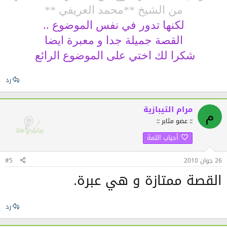
من الشيخ **محمد العريفي **
لكنها تدور في نفس الموضوع ..
القصة جميلة جدا و معبرة ايضا
شكرا لك اختي على الموضوع الرائع
رد
مرام التيبازية
م
:: عضو مثابر ::
أحباب اللمة
26 جوان 2010
#5
القصة ممتازة و هي عبرة.
رد