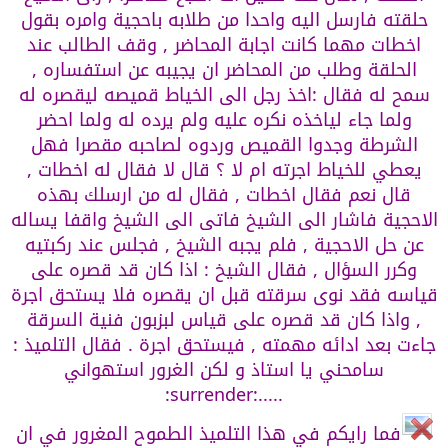
حلقته فارسل اليه واحدا من طلابه باحجية وامره بقول
اخطات مهما كانت اجابة المحاضر , وقف الطالب عند
الحلقة وطلب من المحاضر ان يجيبه عن استفساره ,
سمح له فقال :اخذ رجل الى الخياط قميصه ليقصره له
ولما جاء لياخذه نكره عليه ولم يرده له ولما احضر
الشرطة وجدوا القميص وردوه لصاحبه مقصرا فهل
يعطي للخياط اجرته ام لا ؟ قال لا فقال له اخطات ,
قال نعم فقال اخطات , فقال له من ارسلك بهذه
الاحجية فاشار الى الشيخ فاتى الى الشيخ واقفا يساله
عن حل الاحجية , فلم يجبه الشيخ , فجلس عند ركبتيه
وكرر السؤال , فقال الشيخ : اذا كان قد قصره على
قياسه فقد نوى سرقته قبل ان يقصره فلا يستحق اجرة
, واذا كان قد قصره على قياس لبزبون فنية السرقة
جاءت بعد ادائه مهمته , فيستحق اجرة . فقال التلميذ :
سامحني يا استاذ و لكن الغرور استهواني
.....:surrender:
فما رايكم في هذا التلميذ الطموح المغرور في ان