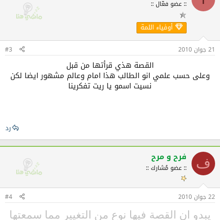
:: عضو فعّال ::
أوفياء اللمة
21 جوان 2010
#3
القصة هذي قرأتها من قبل
وعلى حسب علمي انو الطالب هذا امام وعالم مشهور ايضا لكن
نسيت اسمو يا ريت تفكرينا
رد
فرح و مرح
ف
:: عضو مُشارك ::
22 جوان 2010
#4
يبدو ان القصة فيها نوع من التغيير مما سمعتها