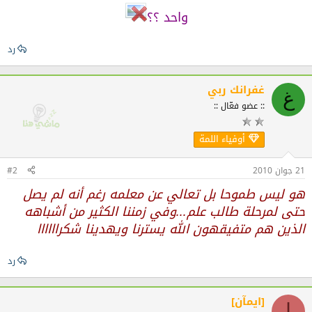
واحد ؟؟
رد
غفرانك ربي
غ
:: عضو فعّال ::
أوفياء اللمة
21 جوان 2010
#2
هو ليس طموحا بل تعالي عن معلمه رغم أنه لم يصل
حتى لمرحلة طالب علم...وفي زمننا الكثير من أشباهه
الذين هم متفيقهون الله يسترنا ويهدينا شكراااااا
رد
[ايمآن]
ا