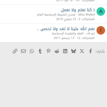
المشاركات
101
18 أوت 2015
( كنا نعلم ولا نعمل
A
abou khaled
منتدى الشريعة الإسلامية العام
المشاركات
0
23 فيفري 2014
نعم الله علينا لا تعد ولا تحصى ..
ا
ابو الاء
الفقه والعقيدة الإسلامية
المشاركات
12
13 ديسمبر 2011
X
Facebook
Bluesky
LinkedIn
Reddit
Pinterest
Tumblr
WhatsApp
رابط
البريد الإلكترو
شارك: