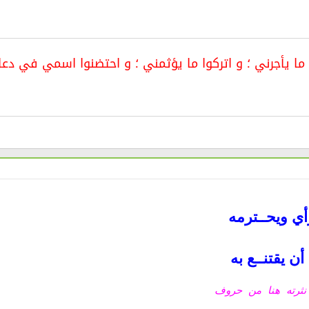
ا يأجرني ؛ و اتركوا ما يؤثمني ؛ و احتضنوا اسمي في دعائكم
أي ويحــترمه
ن يقتنــع به
ثرته هنا من حروف