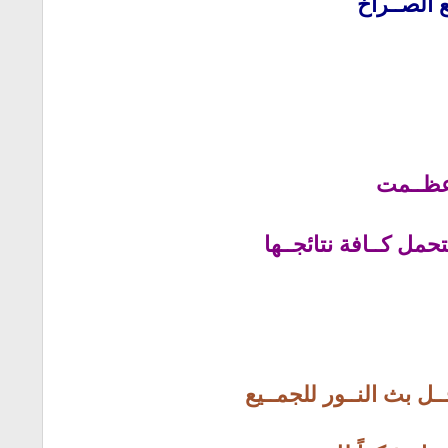
ع الصــراخ
 عظــمت
تحمل كــافة نتائجــها
ـل بث النــور للجمــيع