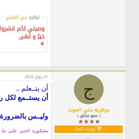
توقيع
ربي اغفرلي
‏وصيتي لكم انشروا م
خيرٌ و أبقى
⚘
21 جوان 2010
ج
أن يتــعلم ..
أن يستــمع لكل ر
جزائرية حتى الموت
:: عضو متألق ::
وليــس بالضرورة أ
أوفياء اللمة
مشكورة اختي على ما ن