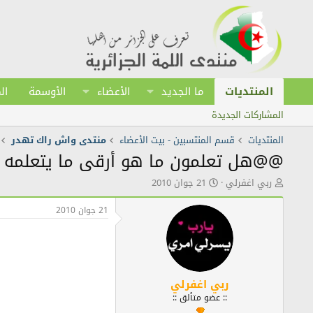
المنتديات
ما الجديد
الأعضاء
الأوسمة
ال
المشاركات الجديدة
المنتديات
قسم المنتسبين - بيت الأعضاء
منتدى واش راك تهدر
@@هل تعلمون ما هو أرقى ما يتعلمه 
ك
ت
ربي اغفرلي
21 جوان 2010
ا
ا
ت
ر
21 جوان 2010
ب
ي
ا
خ
ل
ا
م
ل
و
ن
ض
ش
ربي اغفرلي
و
ر
:: عضو متألق ::
ع