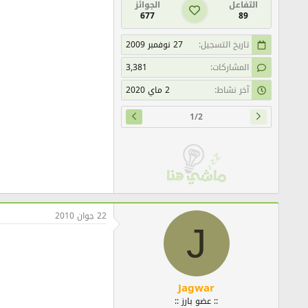
التفاعل
الجوائز
677
89
تاريخ التسجيل
27 نوفمبر 2009
المشاركات
3,381
آخر نشاط
2 ماي 2020
1/2
22 جوان 2010
J
Jagwar
:: عضو بارز ::