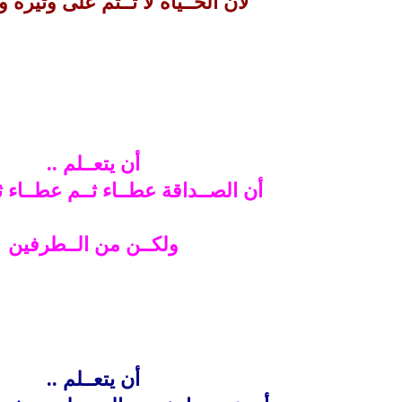
لأن الحــياة لا تــتم على وتيرة و
أن يتعــلم ..
أن الصــداقة عطــاء ثــم عطــاء 
ولكــن من الــطرفين
أن يتعــلم ..