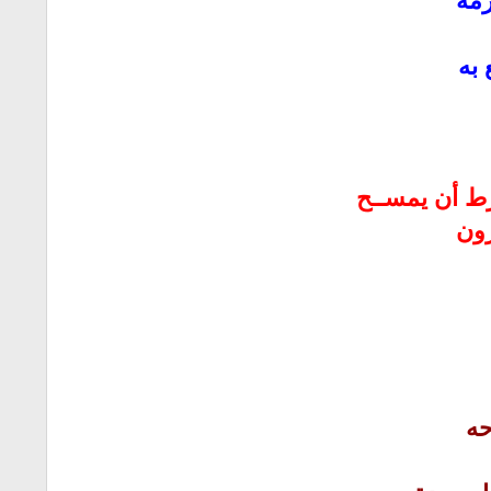
رمه
 به
رط أن يمســح
رون
حه