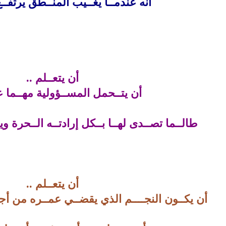
أنه عندمــا يغــيب المنــطق يرتفــ
أن يتعــلم ..
أن يتــحمل المســؤولية مهــما
طالــما تصــدى لهــا بــكل إرادتــه الــحرة وي
أن يتعــلم ..
أن يكــون النجــــم الذي يقضــي عمــره من أجـ