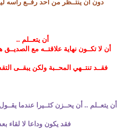
دون أن ينتــظر من أحد رفــع رأسه لي
أن يتعــلم ..
أن لا تكــون نهاية علاقتــه مع الصديــق 
فقــد تنتــهي المحــبة ولكن يبقــى التقدي
أن يتعــلم .. أن يحــزن كثــيرا عندما يقــو
فقد يكون وداعا لا لقاء بع