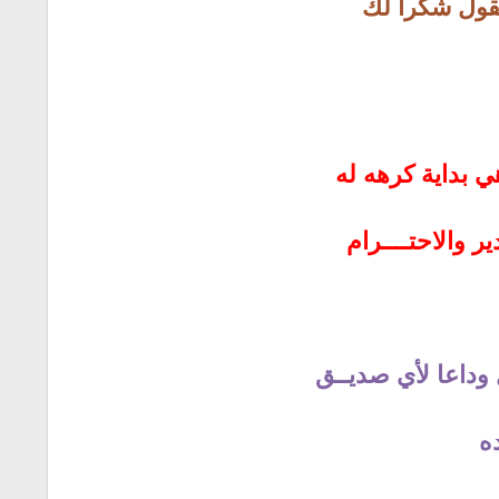
قول شكراً لك
هي بداية كرهه له
ر والاحتــــرام
ل وداعا لأي صديــق
ده