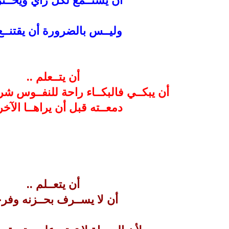
أن يستــمع لكل رأي ويحــت
وليــس بالضرورة أن يقتنــع
أن يتــعلم ..
أن يبكــي فالبكــاء راحة للنفــوس ش
دمعــته قبل أن يراهــا الآخ
أن يتعــلم ..
أن لا يســرف بحــزنه وفر