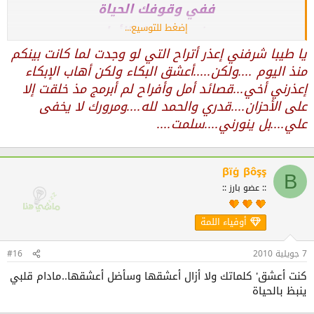
ففي وقوفك الحياة
إضغط للتوسيع...
وفي صمودك الأمل
انساب من بين الركام
يا طيبا شرفني إعذر أتراح التي لو وجدت لما كانت بينكم
منذ اليوم ....ولكن.....أعشق البكاء ولكن أهاب الإبكاء
يبلسم كل الجراح
إعذرني أخي...قصائد أمل وأفراح لم أبرمج مذ خلقت إلا
يلملم كل الشتات
على الأحزان....قدري والحمد لله....ومرورك لا يخفى
ويمسح كل الدموع
علي....بل ينورني....سلمت....
لأنه سر البقاء
أبدعت يأفراح لكن أبكيتنا يأفراح ممكن قصائد
βïģ βôşş
Β
أمل وأفراح
:: عضو بارز ::
فريد مر من هنا
أوفياء اللمة
7 جويلية 2010
#16
كنت أعشق' كلماتك ولا أزال أعشقها وسأضل أعشقها..مادام قلبي
ينبظ بالحياة