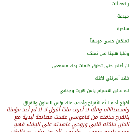
رائعة أنت
مبدعة
ساحرة
تملكين حسى مرهفآ
وقلبآ هنيئآ لمن تملكه
لن أغادر حتى تطرق كلمات ردك مسمعي
فقد أسرتني لغتك
لك فائق الاحترام يامن هززت وجداني
أفراح أدام الله الأفراح وأذهب عنك بؤس السنون والفراق
وامحمدااااه والله لا أعرف ماذا أقول لا لا لم أعد مؤمنة
بالفرح حذفته من قاموسي عقدت مصالحة أبدية مع
الحزن ملكته قلبي وروحي عاهدته على الوفاء فهو
وحده بلسم جروحي....وإسمي لأن من يراني ويخالطني