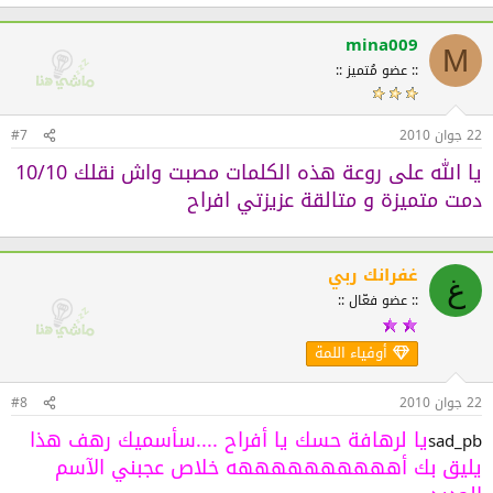
mina009
M
:: عضو مُتميز ::
22 جوان 2010
#7
يا الله على روعة هذه الكلمات مصبت واش نقلك 10/10
دمت متميزة و متالقة عزيزتي افراح
غفرانك ربي
غ
:: عضو فعّال ::
أوفياء اللمة
22 جوان 2010
#8
يا لرهافة حسك يا أفراح ....سأسميك رهف هذا
sad_pb
يليق بك أههههههههههه خلاص عجبني الآسم