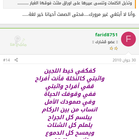
وتذبل الكلمات وتنسى عبيرها على اوراق ملئت فوقها الغبار ............
.وأنا لا أبتغي غير مرورك....فحتى الصمت أحيانا خير لغة.....
farid8751
F
:: عضو مُشارك ::
30 جوان 2010
#14
كفكفي خيط اللجين
واثبتي كالنخلة فأنت أفراح
قفي أفراح واثبتي
ففي وقوفك الحياة
وفي صمودك الأمل
انساب من بين الركام
يبلسم كل الجراح
يلملم كل الشتات
ويمسح كل الدموع