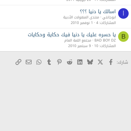
اسالك يا دنيا ؟؟؟
ا
ابوجانتي
منتدى المنقولات الأدبية
المشاركات
4
1 نوفمبر 2010
يا حسره عليك يا دنيا فيك حكاية وحكايات
B
BAD BOY DZ
مجتمع اللمة العام
المشاركات
10
9 سبتمبر 2010
X
Facebook
Bluesky
LinkedIn
Reddit
Pinterest
Tumblr
WhatsApp
رابط
البريد الإلكترو
شارك: