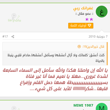
غفرانك ربي
غ
:: عضو فعّال ::
أوفياء اللمة
7 جويلية 2010
#17
قال خيرالدين19:
كنت أعشق' كلماتك ولا أزال أعشقها وسأضل أعشقها..مادام قلبي ينبظ
بالحياة
يا الله إن واصلنا هكذا والله سأصل إلى السماء السابعة
لشدة غروري...مهلا يا نعيم فما أنا غير فتاة
بسيييييييييييييييييطة همها حمل القلم وإفراغ
قلبها...شكراااااااااا للأبد على كل شيء....
MIMI 1987
M