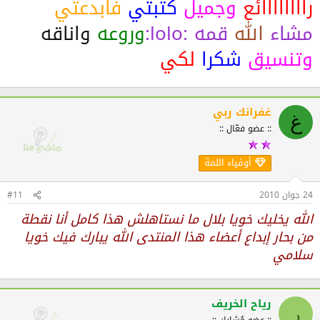
راااااااائع
وجميل
كتبتي
فابدعتي
مشاء
الله
قمه :lolo:
وروعه
واناقه
وتنسيق
شكرا
لكي
غفرانك ربي
غ
:: عضو فعّال ::
أوفياء اللمة
24 جوان 2010
#11
الله يخليك خويا بلال ما نستاهلش هذا كامل أنا نقطة
من بحار إبداع أعضاء هذا المنتدى الله يبارك فيك خويا
سلامي
رياح الخريف
ر