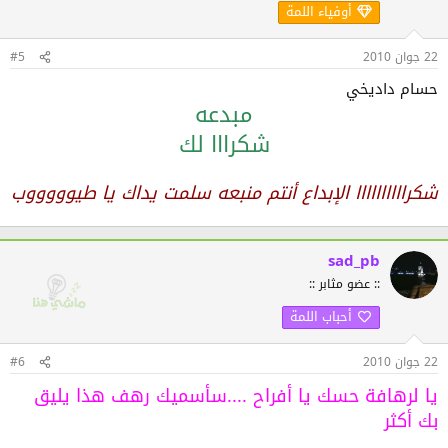
أوفياء اللمة
22 جوان 2010
#5
حسام داديخي
مبدعه
شكرااا لك
شكراااااااااا الإبداع أنتم منبعه سلمت يداك يا طيوووووب
sad_pb
:: عضو مثابر ::
أحباب اللمة
22 جوان 2010
#6
يا لرهافة حسك يا أفراح ....سأسميك رهف هذا يليق
بك أكثر