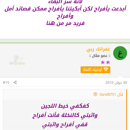
لأنه سر البقاء
أبدعت يأفراح لكن أبكيتنا يأفراح ممكن قصائد أمل
وأفراح
فريد مر من هنا
غفرانك ربي
غ
:: عضو فعّال ::
أوفياء اللمة
30 جوان 2010
#15
قال farid8751:
كفكفي خيط اللجين
واثبتي كالنخلة فأنت أفراح
قفي أفراح واثبتي