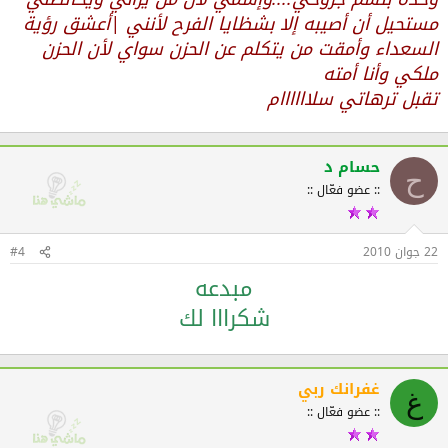
مستحيل أن أصيبه إلا بشظايا الفرح لأنني |أعشق رؤية
السعداء وأمقت من يتكلم عن الحزن سواي لأن الحزن
ملكي وأنا أمته
تقبل ترهاتي سلاااااام
حسام د
ح
:: عضو فعّال ::
22 جوان 2010
#4
مبدعه
شكرااا لك
غفرانك ربي
غ
:: عضو فعّال ::