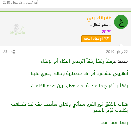
آخر تعديل:
22 جوان 2010
غفرانك ربي
غ
:: عضو فعّال ::
أوفياء اللمة
22 جوان 2010
#3
محمد.م
رفقآ رفقآ رفقآ أتريدين البكاء أم الإبكاء
أتهزيني مشاعرنا أم أنك مضطربة وحالك يسري علينا
رفقآ يا أفراح ما عاد لأسمك معنى بين هذه الكلمات
هناك بالأفق نور الفرح سيأتي ولعلي سأصيب منه فلا تقطعيه
بكلمات تؤثر بالحجر
رفقآ رفقآ رفقآ