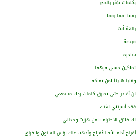
بكلمات تؤثر بالحجر
رفقآ رفقآ رفقآ
رائعة أنت
مبدعة
ساحرة
تملكين حسى مرهفآ
وقلبآ هنيئآ لمن تملكه
لن أغادر حتى تطرق كلمات ردك مسمعي
فقد أسرتني لغتك
لك فائق الاحترام يامن هززت وجداني
أفراح أدام الله الأفراح وأذهب عنك بؤس السنون والفراق