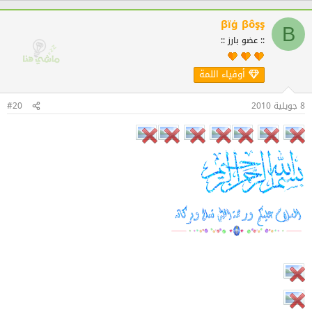
βïģ βôşş
Β
:: عضو بارز ::
أوفياء اللمة
8 جويلية 2010
#20