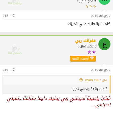
:: عضو مُتميز ::
7 جويلية 2010
#18
كلمات رائعة واصلي تميزك
غفرانك ربي
غ
:: عضو فعّال ::
أوفياء اللمة
7 جويلية 2010
#19
قال mimi 1987:
كلمات رائعة واصلي تميزك
شكرا ياطيبة أحرجتني ربي يخليك دايما متألقة...تقبلي
احترامي....