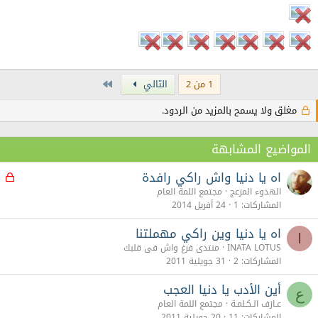
Last
1 من 2
التالي
مغلق ولا يسمح بالمزيد من الردود.
المواضيع المشابهة
اه يا دنيا واش راكي رافدة
م
غ
الهدوء المزعج
مجتمع اللمة العام
ل
المشاركات
1
24 أفريل 2014
ق
اه يا دنيا وين راكي مهملتنا
I
INATA LOTUS
منتدى فرغ واش فى قلبك
المشاركات
2
31 جويلية 2011
أين الأدب يا دنيا العجب
ع
عـازف الـكـلمـة
مجتمع اللمة العام
المشاركات
11
20 جويلية 2011