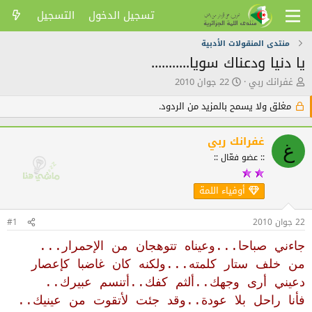
تسجيل الدخول
التسجيل
منتدى المنقولات الأدبية
يا دنيا ودعناك سويا...........
ك
ت
غفرانك ربي
22 جوان 2010
ا
ا
ت
ر
مغلق ولا يسمح بالمزيد من الردود.
ب
ي
ا
خ
غفرانك ربي
ل
ا
غ
م
ل
:: عضو فعّال ::
و
ن
ض
ش
أوفياء اللمة
و
ر
ع
22 جوان 2010
#1
جاءني صباحا...وعيناه تتوهجان من الإحمرار...
من خلف ستار كلمته...ولكنه كان غاضبا كإعصار
دعيني أرى وجهك..ألثم كفك..أتنسم عبيرك..
فأنا راحل بلا عودة..وقد جئت لأتقوت من عينيك..