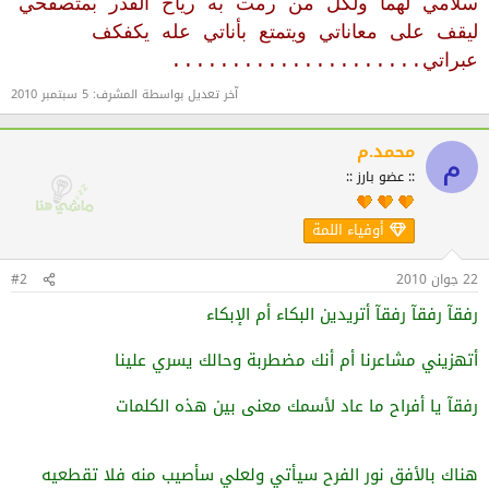
سلامي لهما ولكل من رمت به رياح القدر بمتصفحي
ليقف على معاناتي ويتمتع بأناتي عله يكفكف
عبراتي.....................
آخر تعديل بواسطة المشرف:
5 سبتمبر 2010
محمد.م
م
:: عضو بارز ::
أوفياء اللمة
22 جوان 2010
#2
رفقآ رفقآ رفقآ أتريدين البكاء أم الإبكاء
أتهزيني مشاعرنا أم أنك مضطربة وحالك يسري علينا
رفقآ يا أفراح ما عاد لأسمك معنى بين هذه الكلمات
هناك بالأفق نور الفرح سيأتي ولعلي سأصيب منه فلا تقطعيه