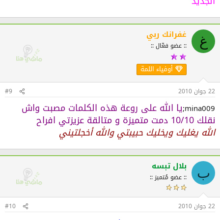
الجديد
غفرانك ربي
غ
:: عضو فعّال ::
أوفياء اللمة
22 جوان 2010
#9
يا الله على روعة هذه الكلمات مصبت واش
mina009;
نقلك 10/10 دمت متميزة و متالقة عزيزتي افراح
الله يغليك ويخليك حبيبتي والله أخجلتيني
بلال تبسه
ب
:: عضو مُتميز ::
22 جوان 2010
#10