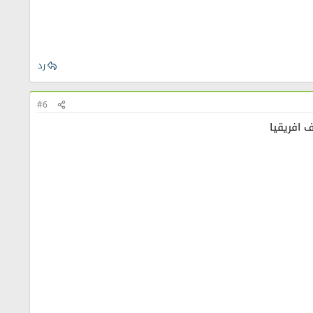
رد
#6
 افريقيا​