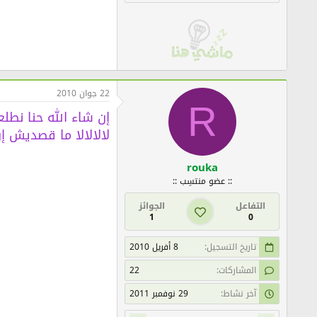
22 جوان 2010
R
إن شاء الله حنا
لالالالا ما قصديش إن
rouka
:: عضو منتسِب ::
التفاعل
الجوائز
1
0
تاريخ التسجيل
8 أفريل 2010
المشاركات
22
آخر نشاط
29 نوفمبر 2011