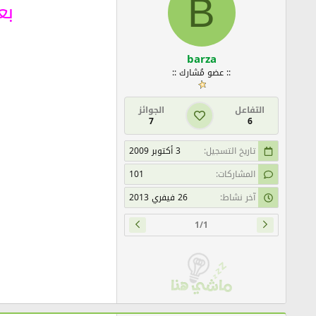
B
ب
ع
barza
:: عضو مُشارك ::
التفاعل
الجوائز
7
6
تاريخ التسجيل
3 أكتوبر 2009
المشاركات
101
آخر نشاط
26 فيفري 2013
1/1