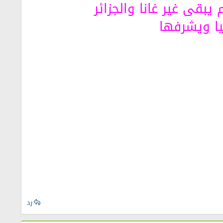
 يبقى غير غانا والجزائر
يا ويشرفها
رد