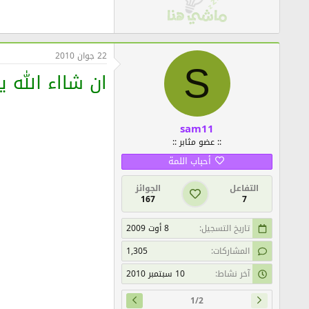
22 جوان 2010
S
ان شااء الله ي
sam11
:: عضو مثابر ::
أحباب اللمة
التفاعل
الجوائز
167
7
تاريخ التسجيل
8 أوت 2009
المشاركات
1,305
آخر نشاط
10 سبتمبر 2010
1/2