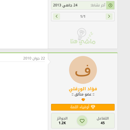
آخر نشاط
24 جانفي 2013
1/1
22 جوان 2010
ف
فؤاد الورقلي
:: عضو متألق ::
أوفياء اللمة
التفاعل
الجوائز
1.2K
45