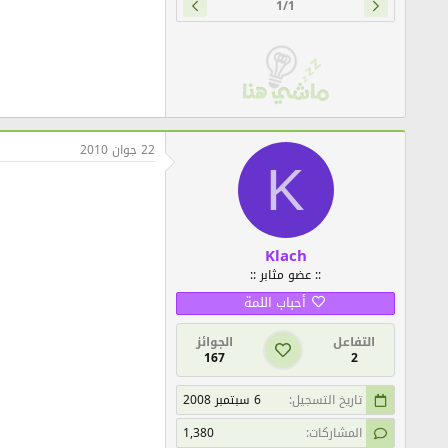
1/1
22 جوان 2010
K
Klach
:: عضو مثابر ::
أحباب اللمة
التفاعل
الجوائز
167
2
تاريخ التسجيل
6 سبتمبر 2008
المشاركات
1,380