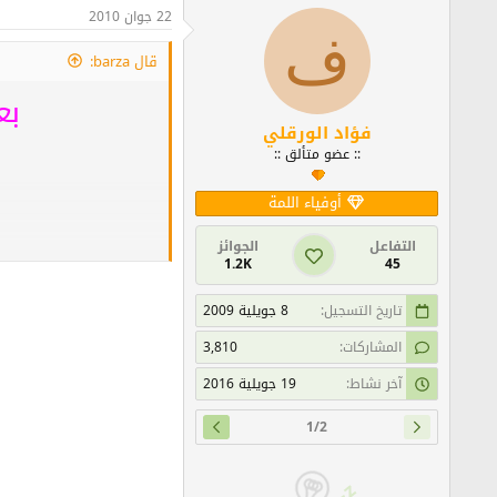
22 جوان 2010
ف
قال barza:
ب
ع
فؤاد الورقلي
:: عضو متألق ::
أوفياء اللمة
التفاعل
الجوائز
1.2K
45
تاريخ التسجيل
8 جويلية 2009
المشاركات
3,810
آخر نشاط
19 جويلية 2016
1/2