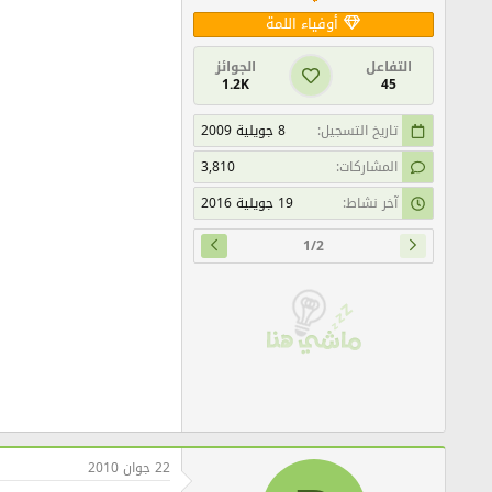
أوفياء اللمة
التفاعل
الجوائز
1.2K
45
تاريخ التسجيل
8 جويلية 2009
المشاركات
3,810
آخر نشاط
19 جويلية 2016
1/2
22 جوان 2010