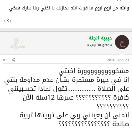
والله من اروع اروع ما قرات الله يجازيك يا اختي ربنا يبارك فيكي
رد
حبيبة الجنة
ح
:: عضو منتسِب ::
23 جوان 2010
#3
مشكووووووووورة اخيتي
انا في حيرة مستمرة بشأن عدم مداومة بنتي
على الصلاة ................تقول لماذا تحسبينني
كافرة ؟؟؟؟؟؟؟؟؟؟؟ عمرها 12سنة الآن
؟؟؟؟؟؟؟؟؟؟
اتمنى ان يعينني ربي على تربيتها تربية
صالحة ؟؟؟؟؟؟؟؟؟؟؟؟؟؟؟؟