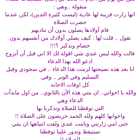
منقولة ..وهي :
انها زارت قريبة لها عادية (ليست كثيرة التدين)، لكن عندما
حضرت الصلاة
قام أولادها يصلون بدون أن تناديهم
تقول .. قلت لها : كيف يصلي أولادك من أنفسهم بدون
خصام وتذكير ؟!!!
قالت والله ليس عندي شي اقوله لك الا اني قبل أن أتزوج
ادعو الله بهذا الدعاء
انا بعد هذه نصيحتها لزمت هذا الدعاء .. في سجودي وقبل
التسليم وفي الوتر .. وفي
كل اوقات الاجابه
والله يا اخواتي.. ان بنتي هذه الآن بالثانوي.. من اول مابدأت
الدعاء وهي
التي توقظنا للصلاة وتذكرنا بها
واخوانها كلهم ولله الحمد حريصون على الصلاة !!
حتى امي زارتني ونامت عندي ولفت انتباهها ان بنتي
تستيقظ وتدور علينا توقظنا
للصلاة !!