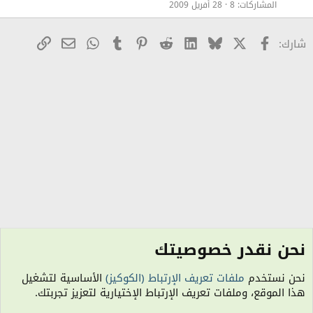
ل
المشاركات
8
28 أفريل 2009
ق
X
Facebook
Bluesky
LinkedIn
Reddit
Pinterest
Tumblr
WhatsApp
رابط
البريد الإلكترو
شارك:
نحن نقدر خصوصيتك
الفقه والعقيدة الإسلامية
نحن نستخدم
ملفات تعريف الإرتباط (الكوكيز)
الأساسية لتشغيل
الكوكيز
هذا الموقع، وملفات تعريف الإرتباط الإختيارية لتعزيز تجربتك.
اتصل بنا
شروط الاستخدام
سياسة الخصوصية
مساعدة
R