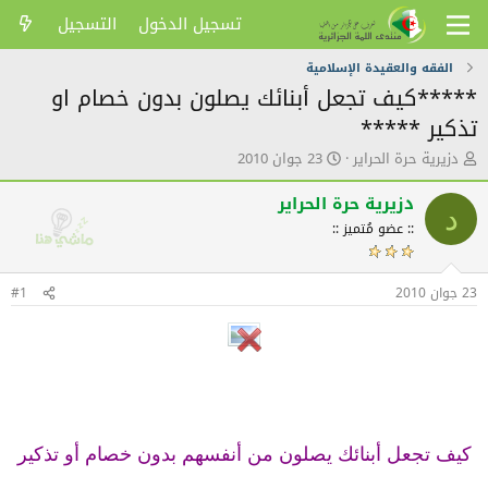
تسجيل الدخول
التسجيل
الفقه والعقيدة الإسلامية
*****كيف تجعل أبنائك يصلون بدون خصام او
تذكير *****
ك
ت
دزيرية حرة الحراير
23 جوان 2010
ا
ا
ت
ر
دزيرية حرة الحراير
د
ب
ي
:: عضو مُتميز ::
ا
خ
ل
ا
م
ل
23 جوان 2010
و
ن
#1
ض
ش
و
ر
ع
كيف تجعل أبنائك يصلون من أنفسهم بدون خصام أو تذكير