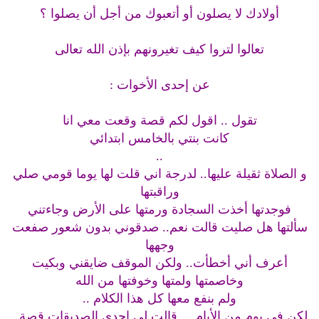
أولادك لا يصلون أو أتعبوك من أجل أن يصلوا ؟
تعالوا لتروا كيف تغيرونهم بإذن الله تعالى
عن إحدى الأخوات :
تقول .. اقول لكم قصة وقعت معي انا
كانت بنتي بالخامس ابتدائي
..
و الصلاة ثقيلة عليها.. لدرجة اني قلت لها يوما قومي صلي
وراقبتها
فوجدتها أخذت السجادة ورمتها على الأرض وجاءتني
سألتها هل صليت قالت نعم.. صدقوني بدون شعور صفعت
وجهها
أعرف أني أخطأت.. ولكن الموقف ضايقني وبكيت
وخاصمتها ولمتها وخوفتها من الله
ولم بنفع معها كل هذا الكلام ..
لكن في يوم من الأيام ... قالت لي إحدى الصديقات قصة..