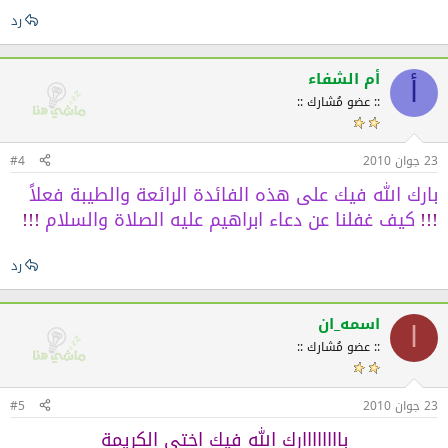
رد
أم الشفاء
أ
:: عضو مُشارك ::
23 جوان 2010
#4
بارك الله فيك على هذه الفائدة الرائعة والطيبة فعلا
كيف غفلنا عن دعاء ابراهيم
عليه الصلاة والسلام
!!!
!!!
رد
اسمه_ان
ا
:: عضو مُشارك ::
23 جوان 2010
#5
باااااااارك الله فيك اختي الكريمة