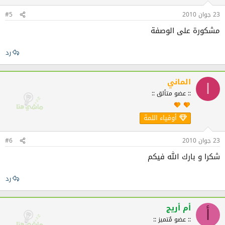
23 جوان 2010
#5
مشكورة على الوصفة
رد
الماني
ا
:: عضو متألق ::
أوفياء اللمة
23 جوان 2010
#6
شكرا و بارك الله فيكم
رد
أم أريج
أ
:: عضو مُتميز ::