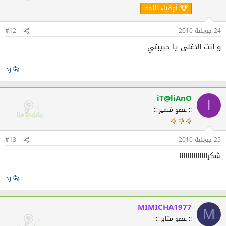
أوفياء اللمة
24 جويلية 2010
#12
و انت الاغلى يا حبيبتي
رد
iT@liAnO
I
:: عضو مُتميز ::
25 جويلية 2010
#13
شكراااااااااااااا
رد
MIMICHA1977
M
:: عضو مثابر ::