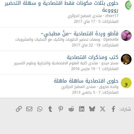
حلوى بثلاث مكونات فقط اقتصادية و سهلة التحضير
روووعة
zhorr17
منتدى المطبخ الجزائري
المشاركات
5
17 ماي 2017
قآطو وردةَ اقتصادية ~منْ مطبخيِ~
Djaouida
وصفات تحضير الحلويات والكيك مع التحليات والمشروبات
المشاركات
18
22 ماي 2017
كتب ومذكرات اقتصادية
مستر ميدو
منتدى كلية العلوم الاقتصادية والتجارية وعلوم التسيير
المشاركات
1
19 مارس 2016
حلوى اقتصادية ساهلة ماهلة
و
والدة فاروق
منتدى المطبخ الجزائري
المشاركات
7
5 جانفي 2013
X
Facebook
Bluesky
LinkedIn
Reddit
Pinterest
Tumblr
WhatsApp
رابط
البريد الإلكترو
شارك: