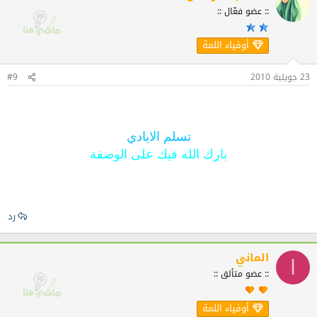
:: عضو فعّال ::
أوفياء اللمة
23 جويلية 2010
#9
تسلم الايادي
بارك الله فيك على الوصفة
رد
الماني
ا
:: عضو متألق ::
أوفياء اللمة