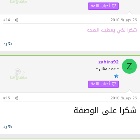
أحباب اللمة
26 جويلية 2010
#14
شكرا لكي يعطيك الصحة
رد
zahira92
Z
:: عضو فعّال ::
أحباب اللمة
26 جويلية 2010
#15
شكرا على الوصفة
رد