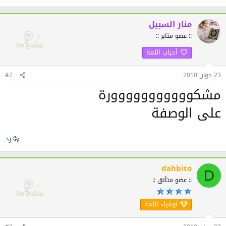
منار السبيل
:: عضو مثابر ::
أحباب اللمة
23 جوان 2010
#2
مشكووووووووووورة
على الوصفة
رد
dahbito
D
:: عضو متألق ::
أوفياء اللمة