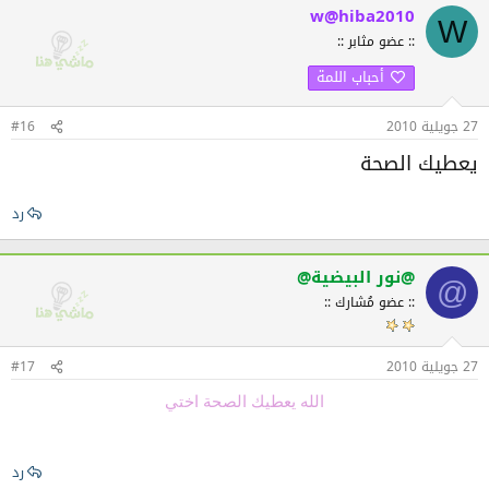
w@hiba2010
W
:: عضو مثابر ::
أحباب اللمة
27 جويلية 2010
#16
يعطيك الصحة
رد
@نور البيضية@
@
:: عضو مُشارك ::
27 جويلية 2010
#17
الله يعطيك الصحة اختي
رد