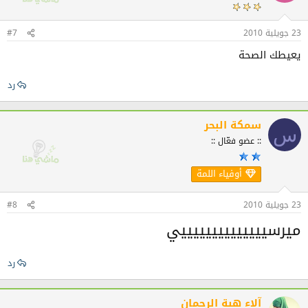
23 جويلية 2010
#7
يعيطك الصحة
رد
سمكة البحر
س
:: عضو فعّال ::
أوفياء اللمة
23 جويلية 2010
#8
ميرسييييييييييييييي
رد
آلاء هبة الرحمان