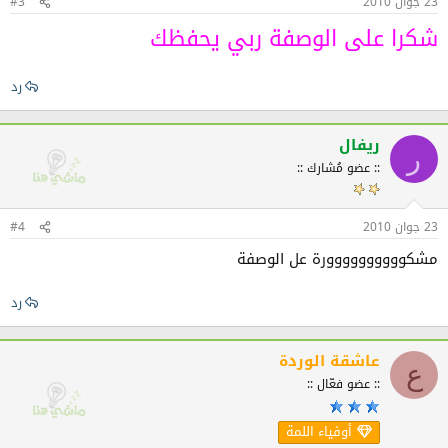
23 جوان 2010
#3
شكرا على الوصفة ربي يحفظك
رد
ريفال
ر
:: عضو مُشارك ::
23 جوان 2010
#4
مشكوووووووووورة عل الوصفة
رد
عاشقة الوردة
ع
:: عضو فعّال ::
أوفياء اللمة