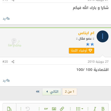
شكرا و بارك الله فيكم
رد
ام ايناس
ا
:: عضو فعّال ::
أوفياء اللمة
27 جويلية 2010
#20
اقتصادية 100 /100
رد
Last
1 من 2
التالي
قائمة بتعداد رقمي
عريض
مائل
خيارات إضافية...
خيارات إضافية...
إضافة رابط
إضافة صورة
تراجع
خيارات إضافية...
إضافة صورة متحركة GIF
معاينة
خيارات إضافية..
القائمة