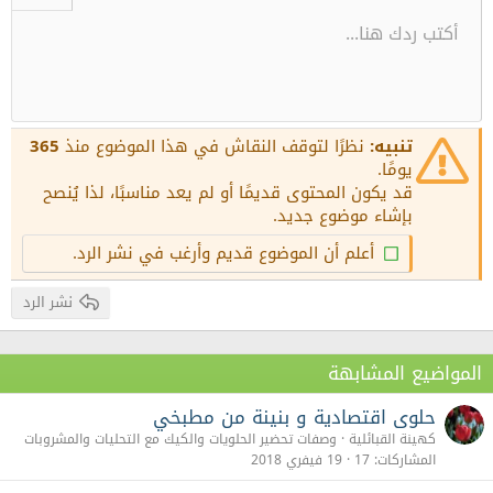
أكتب ردك هنا...
قائمة بتعداد نقطي
محاذاة لليسار
9
عادي
حفظ المسودة
إعادة
الإبتسامات
إقتباس
لون الخط
الوسائط
تبديل محرر النص
مشطوب
إضافة جدول
إلغاء تنسيق النص
مسطر
كود مضمن
كود
تظليل النص بالأصفر
إضافة خط أفقي
محتوى مخفي
محتوى مخفي مضمن
حجم الخط
محاذاة النص
تنسيق الفقرة
نوع الخط
المسودات
Arial
زيادة المسافة البادئة
10
عنوان 1
حذف المسودة
محاذاة للوسط
Book Antiqua
12
إنقاص المسافة البادئة
محاذاة لليمين
Courier New
عنوان 2
15
Georgia
Justify text
تنبيه:
نظرًا لتوقف النقاش في هذا الموضوع منذ
365
عنوان 3
18
يومًا.
Tahoma
قد يكون المحتوى قديمًا أو لم يعد مناسبًا، لذا يُنصح
22
Times New Roman
بإشاء موضوع جديد.
26
Trebuchet MS
أعلم أن الموضوع قديم وأرغب في نشر الرد.
Verdana
نشر الرد
المواضيع المشابهة
حلوى اقتصادية و بنينة من مطبخي
كهينة القبائلية
وصفات تحضير الحلويات والكيك مع التحليات والمشروبات
المشاركات
17
19 فيفري 2018