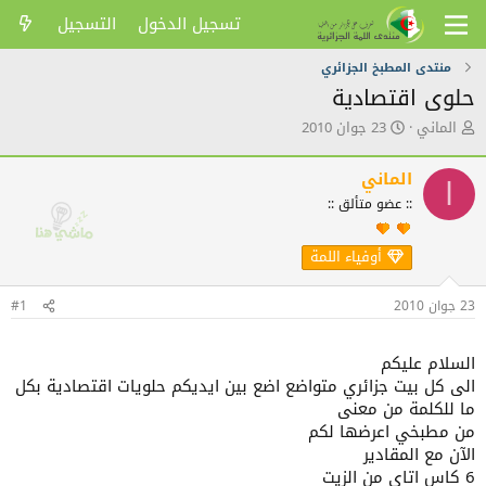
تسجيل الدخول
التسجيل
منتدى المطبخ الجزائري
حلوى اقتصادية
ك
ت
الماني
23 جوان 2010
ا
ا
ت
ر
الماني
ب
ي
ا
ا
خ
:: عضو متألق ::
ل
ا
م
ل
أوفياء اللمة
و
ن
ض
ش
و
ر
23 جوان 2010
#1
ع
السلام عليكم
الى كل بيت جزائري متواضع اضع بين ايديكم حلويات اقتصادية بكل
ما للكلمة من معنى
من مطبخي اعرضها لكم
الآن مع المقادير
6 كاس اتاي من الزيت