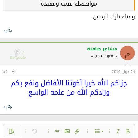
مواضيعك قيمة ومفيدة
[الْمَصْدَرُ]
وفيك بارك الرحمن
الإسلام سؤال وجواب
الشيخ محمد صالح المنجد
رد
مشاعر صامتة
م
:: عضو منتسِب ::
24 جوان 2010
#6
جزاكم الله خيرا أخوتنا الأفاضل ونفع بكم
وزادكم الله من علمه الواسع
رد
قائمة بتعداد رقمي
عريض
مائل
خيارات إضافية...
خيارات إضافية...
إضافة رابط
إضافة صورة
تراجع
خيارات إضافية...
إضافة صورة متحركة GIF
معاينة
خيارات إضافية..
القائمة