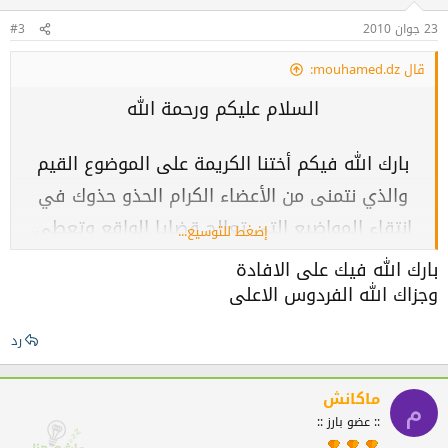
23 جوان 2010
#3
قال mouhamed.dz:
السلام عليكم ورحمة الله
بارك الله فيكم أختنا الكريمة على الموضوع القيم
والذي نتمنى من الأعضاء الكرام الحذو حذوك في
انتقاء المواضيع التي تعالج قضايا الواقع وتعطي
إضغط للتوسيع...
الحلول مع الدليل من أقوال أهل العلم
بارك الله فيك على الافادة
وجزاك الله الفردوس الاعلى
وهذه الفتوى تدعم موضوعك أحسن الله إليك :
رد
مداواة الرجل للمرأة
ماكانش
م
[السُّؤَالُ]
:: عضو بارز ::