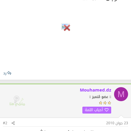
رد
Mouhamed.dz
M
:: عضو مُتميز ::
أحباب اللمة
23 جوان 2010
#2