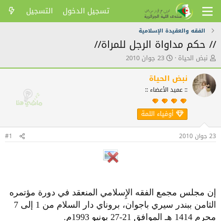
تسجيل الدخول
التسجيل
الفقه والعقيدة الإسلامية
// حكم مداواة الرجل للمراة//
ك
ت
نبض الحياة
23 جوان 2010
ا
ا
ت
ر
نبض الحياة
ب
ي
:: عميد الأعضاء ::
ا
خ
ل
ا
م
ل
أوفياء اللمة
و
ن
ض
ش
23 جوان 2010
#1
و
ر
ع
إن مجلس مجمع الفقه الإِسلامي المنعقد في دورة مؤتمره
الثامن ببندر سيري باجوان، بروناي دار السلام من 1 إلى 7
محرم 1414 هـ الموافق 21-27 يونيو 1993م.