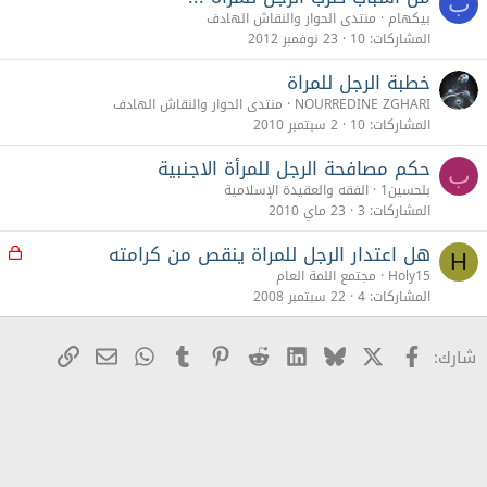
ب
بيكهام
منتدى الحوار والنقاش الهادف
المشاركات
10
23 نوفمبر 2012
خطبة الرجل للمراة
NOURREDINE ZGHARI
منتدى الحوار والنقاش الهادف
المشاركات
10
2 سبتمبر 2010
حكم مصافحة الرجل للمرأة الاجنبية
ب
بلحسين1
الفقه والعقيدة الإسلامية
المشاركات
3
23 ماي 2010
هل اعتدار الرجل للمراة ينقص من كرامته
م
H
غ
Holy15
مجتمع اللمة العام
ل
المشاركات
4
22 سبتمبر 2008
ق
X
Facebook
Bluesky
LinkedIn
Reddit
Pinterest
Tumblr
WhatsApp
رابط
البريد الإلكترو
شارك: