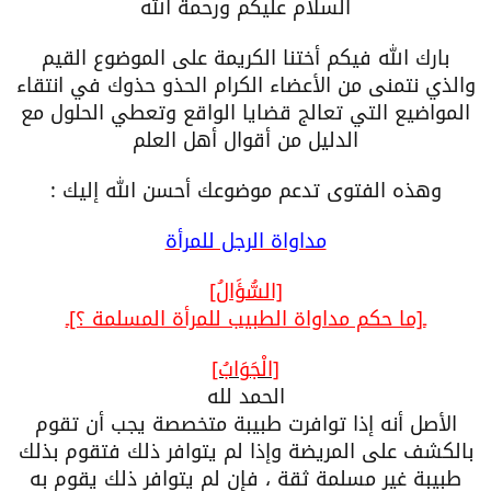
السلام عليكم ورحمة الله
بارك الله فيكم أختنا الكريمة على الموضوع القيم
والذي نتمنى من الأعضاء الكرام الحذو حذوك في انتقاء
المواضيع التي تعالج قضايا الواقع وتعطي الحلول مع
الدليل من أقوال أهل العلم
وهذه الفتوى تدعم موضوعك أحسن الله إليك :
مداواة الرجل للمرأة
[السُّؤَالُ]
ـ[ما حكم مداواة الطبيب للمرأة المسلمة ؟]ـ
[الْجَوَابُ]
الحمد لله
الأصل أنه إذا توافرت طبيبة متخصصة يجب أن تقوم
بالكشف على المريضة وإذا لم يتوافر ذلك فتقوم بذلك
طبيبة غير مسلمة ثقة ، فإن لم يتوافر ذلك يقوم به