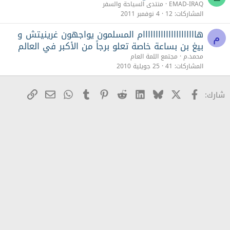
EMAD-IRAQ
منتدى السياحة والسفر
المشاركات
12
4 نوفمبر 2011
هااااااااااااااااااااام المسلمون يواجهون غرينيتش و
م
بيغ بن بساعة خاصة تعلو برجاً من الأكبر في العالم
محمد.م
مجتمع اللمة العام
المشاركات
41
25 جويلية 2010
X
Facebook
Bluesky
LinkedIn
Reddit
Pinterest
Tumblr
WhatsApp
رابط
البريد الإلكترو
شارك: