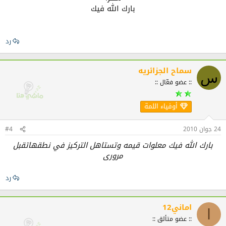
بارك الله فيك
رد
سماح الجزائريه
س
:: عضو فعّال ::
أوفياء اللمة
24 جوان 2010
#4
بارك الله فيك معلوات قيمه وتستاهل التركيز في نطقهاتقبل
مرورى
رد
اماني12
ا
:: عضو متألق ::