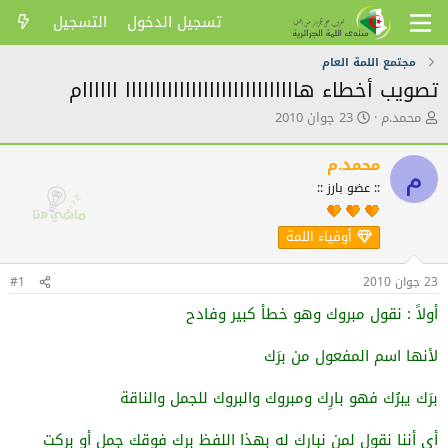
تسجيل الدخول
التسجيل
مجتمع اللمة العام
تصويب أخطاء هااااااااااااااااااااااااااااا اااااام
ك
ت
محمد.م
23 جوان 2010
ا
ا
ت
ر
محمد.م
ب
ي
م
ا
خ
:: عضو بارز ::
ل
ا
م
ل
أوفياء اللمة
و
ن
ض
ش
و
ر
23 جوان 2010
#1
ع
أولاً : نقول مبروك وهو خطأ كبير وفادح
لأنها اسم المفعول من برَك
برَك يبرُك فهو بارِك ومبروك والبروك للجمل والناقة
أي أننا نقول لمن نبارك له بهذا اللفظ برك فوقك جمل أو بركت