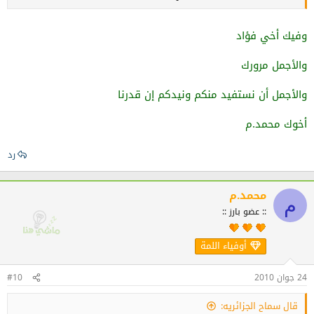
وفيك أخي فؤاد
والأجمل مرورك
والأجمل أن نستفيد منكم ونيدكم إن قدرنا
أخوك محمد.م
رد
محمد.م
م
:: عضو بارز ::
أوفياء اللمة
24 جوان 2010
#10
قال سماح الجزائريه: