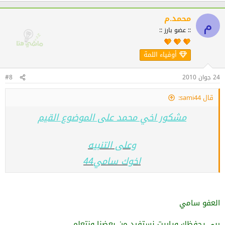
محمد.م
م
:: عضو بارز ::
أوفياء اللمة
24 جوان 2010
#8
قال sami44:
مشكور اخي محمد على الموضوع القيم
وعلى التنبيه
اخوك سامي44
العفو سامي
ربي يحفظك وياريت نستفيد من بعضنا ونتعلم