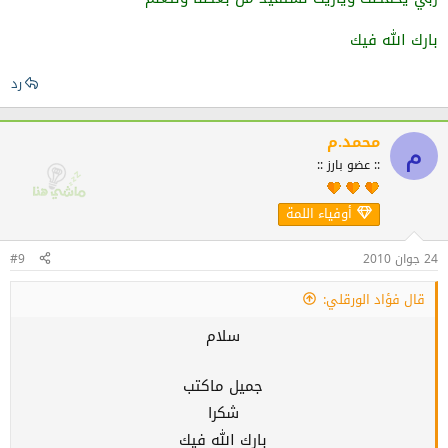
بارك الله فيك
رد
محمد.م
م
:: عضو بارز ::
أوفياء اللمة
24 جوان 2010
#9
قال فؤاد الورقلي:
سلام
جميل ماكتب
شكرا
بارك الله فيك