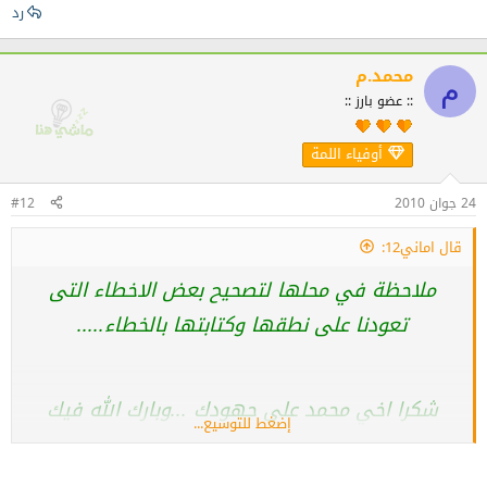
رد
محمد.م
م
:: عضو بارز ::
أوفياء اللمة
24 جوان 2010
#12
قال اماني12:
ملاحظة في محلها لتصحيح بعض الاخطاء التى
تعودنا على نطقها وكتابتها بالخطاء.....
شكرا اخي محمد على جهودك ...وبارك الله فيك
إضغط للتوسيع...
سلامي اليك