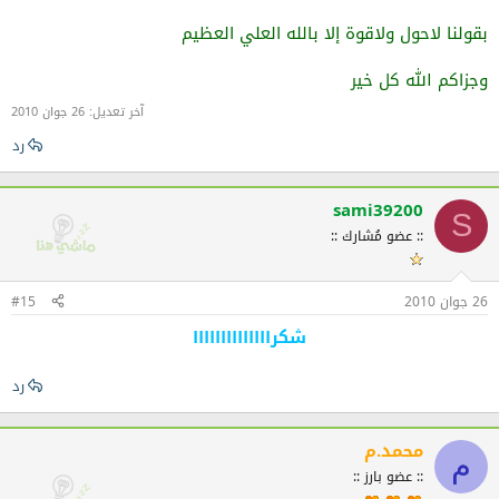
بقولنا لاحول ولاقوة إلا بالله العلي العظيم
وجزاكم الله كل خير
آخر تعديل:
26 جوان 2010
رد
sami39200
S
:: عضو مُشارك ::
26 جوان 2010
#15
شكراااااااااااااا
رد
محمد.م
م
:: عضو بارز ::