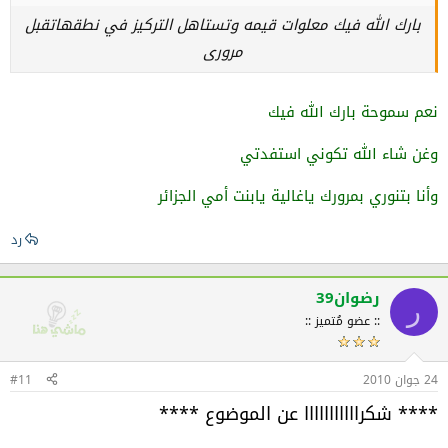
بارك الله فيك معلوات قيمه وتستاهل التركيز في نطقهاتقبل
مرورى
نعم سموحة بارك الله فيك
وغن شاء الله تكوني استفدتي
وأنا بتنوري بمرورك ياغالية يابنت أمي الجزائر
رد
رضوان39
ر
:: عضو مُتميز ::
24 جوان 2010
#11
**** شكرااااااااااا عن الموضوع ****