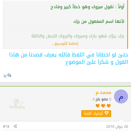
أولاً : نقول مبروك وهو خطأ كبير وفادح
لأنها اسم المفعول من برَك
برَك يبرُك فهو بارِك ومبروك والبروك للجمل والناقة
إضغط للتوسيع...
أي أننا نقول لمن نبارك له بهذا اللفظ برك فوقك جمل أو بركت
حتئ لو اخطانا في اللفظ فالله يعرف قصدنا من هاذا
فوقك ناقة
القول و شكرا علئ الموضوع
فإن قلنا ألف مبروك
رد
أي ألف جمل يبرك فوق من نقول له ذلك وهذا خطأ جسيم
محمد.م
م
والصواب مبارَك
:: عضو بارز ::
بارَك يبارِك فهو مبارِك ومبارَك
أوفياء اللمة
أيضآ خطأ كتابة إن شاء الله
26 جوان 2010
#18