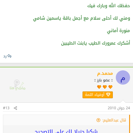
حفظك الله وبارك فيك
ومني لك أحلى سلام مع أجمل باقة ياسمين شامي
منورة أماني
أشكرك عمرورك الطيب يابنت الطيبين
رد
محمد.م
م
:: عضو بارز ::
أوفياء اللمة
24 جوان 2010
#13
قال عبدالعليم:
شكرا جزيلا لك على التصحيح