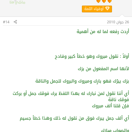
أوفياء اللمة
26 جوان 2010
#14
أردت رفعه لما له من أهمية
أولاً : نقول مبروك وهو خطأ كبير وفادح
لأنها اسم المفعول من برَك
برَك يبرُك فهو بارِك ومبروك والبروك للجمل والناقة
أي أننا نقول لمن نبارك له بهذا اللفظ برك فوقك جمل أو بركت
فوقك ناقة
فإن قلنا ألف مبروك
أي ألف جمل يبرك فوق من نقول له ذلك وهذا خطأ جسيم
والصواب مبارَك