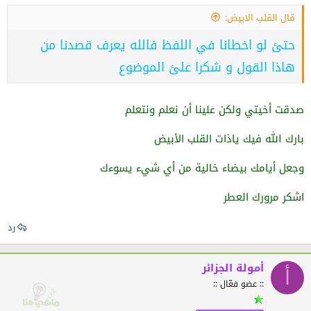
قال القلب الابيض:
يكتبها البعض إنشاء الله
حتئ لو اخطانا في اللفظ فالله يعرف قصدنا من
وهو خطأ فيه كفر صريح
هاذا القول و شكرا علئ الموضوع
إنشاء معناها تصميم وبناء وتركيب
صدقت أخيتي ولكن علينا أن نعلم ونتعلم
ويصبح معنى العبارة وأستغفر الله تصميم أو بناء أو إنشاء الله
بارك الله فيك ياذات القلب الأبيض
وهذا كفر أستغفر الله من ذلك
وجعل أيامك بيضاء خالية من أي شيء يسوءك
أيضآ هناك من يقول لاحول الله وهو كفر أيضآ
اشكر مرورك العطر
الحول من الحيلة والقوة
رد
فإن قلنا لاحول الله نفيناها عن الله وهو كفر
أمولة الجزائر
أ
والصحيح نفيها علينا وإثبات الحول والقوة لله الواحد الأحدعن
:: عضو فعّال ::
الله