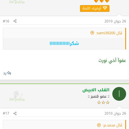
أوفياء اللمة
26 جوان 2010
#16
قال sami39200:
شكراااااااااااااا
عفوآ أخي نورت
رد
القلب الابيض
ا
:: عضو مُتميز ::
26 جوان 2010
#17
قال محمد.م: