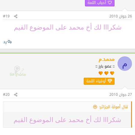
أحباب اللمة
بقولنا لاحول ولاقوة إلا بالله العلي العظيم
26 جوان 2010
#19
وجزاكم الله كل خير
شكرااا لك أخ محمد على الموضوع القيم
أخوكم : محمد.م سوري عاشق لجزائر الأحرار
رد
محمد.م
م
:: عضو بارز ::
أوفياء اللمة
27 جوان 2010
#20
قال أمولة الجزائر:
شكرااا لك أخ محمد على الموضوع القيم