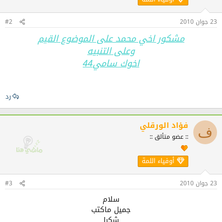
23 جوان 2010
#2
مشكور اخي محمد على الموضوع القيم
وعلى التنبيه
اخوك سامي44
رد
فؤاد الورقلي
ف
:: عضو متألق ::
أوفياء اللمة
23 جوان 2010
#3
سلام
جميل ماكتب
شكرا