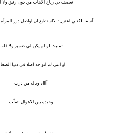
تعصف بي رياح الأهات من دون رفق ولا 
آسفة لكنني اعتزل:..لااستطيع ان اواصل دور المرأة ال
تمنيت لو لم يكن لي ضمير ولا قلب
او انني لم اتواجد اصلا في دنيا الصعا
آآآآه وياله من درب
وحيدة بين الاهوال اتقلّب