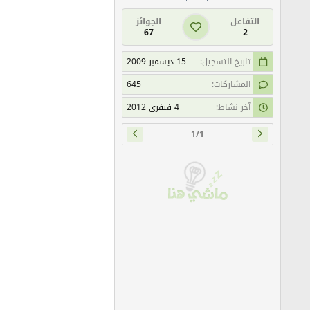
التفاعل
الجوائز
67
2
تاريخ التسجيل
15 ديسمبر 2009
المشاركات
645
آخر نشاط
4 فيفري 2012
1/1