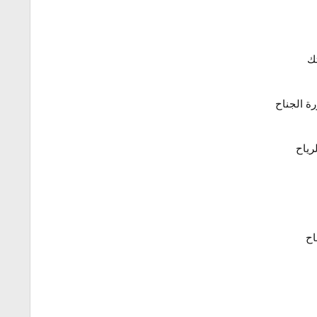
ك
ة الجناح
رياح
اح