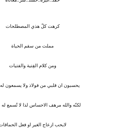
حقد..غيرة..حسد..شر..معاناة
كرهت كلّ هذي المصطلحات
مملت من سقم الحياة
ومن كلام الفِتية والفتيات
يحسبون ان قلبي من فولاذ ولا يسمعون له 
لكنّه والله مرهف الاحساس لذا لا تٌسمع له 
لايحب ازعاج الغير او فعل الحماقات