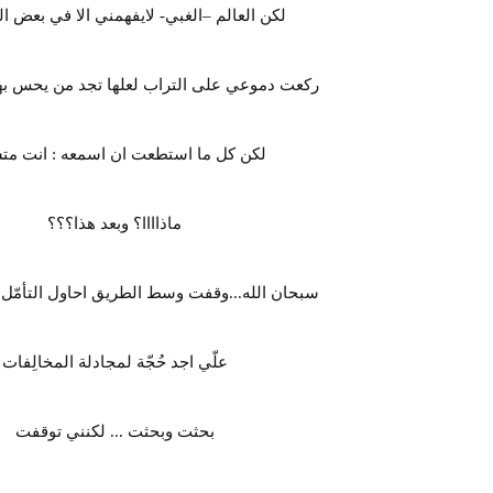
لكن العالم –الغبي- لايفهمني الا في بعض ا
ركعت دموعي على التراب لعلها تجد من يحس به
لكن كل ما استطعت ان اسمعه : انت متش
ماذاااا؟ وبعد هذا؟؟؟
سبحان الله...وقفت وسط الطريق احاول التأمّل 
علّي اجد حُجّة لمجادلة المخالِفات
بحثت وبحثت ... لكنني توقفت