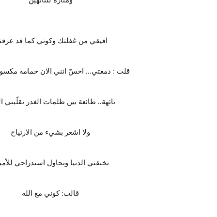
ومنارة للتائهين
افيقي من غفلتك وكوني كما قد عرفت
قلت : دمعتي... احسّ انني الان حمامة مكسور
تائهة.. ظائعة بين ظلمات الغدر تقلّبني ال
ولا اشعر بشيء من الارتياح
تخنقني الدنيا وتحاول استدراجي للاّمب
قالت: كوني مع الله