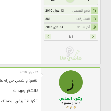
167
17
تاريخ التسجيل
13 جوان 2010
المشاركات
881
آخر نشاط
23 ماي 2016
1/1
24 جوان 2010
ز
العفو: والاجمل مرورك غا
فالشكر يعود لك
زهرة القدس
شكرا لتشريفي ببصمتك
:: عضو مُتميز ::