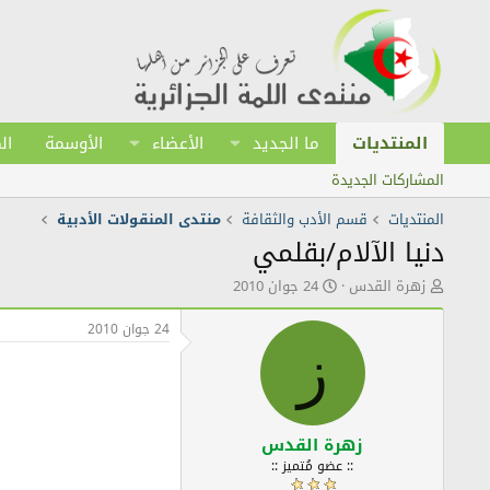
المنتديات
ما الجديد
الأعضاء
الأوسمة
ال
المشاركات الجديدة
المنتديات
قسم الأدب والثقافة
منتدى المنقولات الأدبية
دنيا الآلام/بقلمي
ك
ت
زهرة القدس
24 جوان 2010
ا
ا
ت
ر
24 جوان 2010
ب
ي
ز
ا
خ
ل
ا
م
ل
و
ن
ض
ش
زهرة القدس
و
ر
:: عضو مُتميز ::
ع