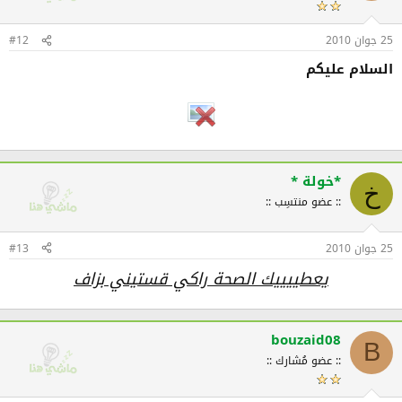
25 جوان 2010
#12
السلام عليكم
*خولة *
خ
:: عضو منتسِب ::
25 جوان 2010
#13
يعطييييك الصحة راكي قستيني بزاف
bouzaid08
B
:: عضو مُشارك ::