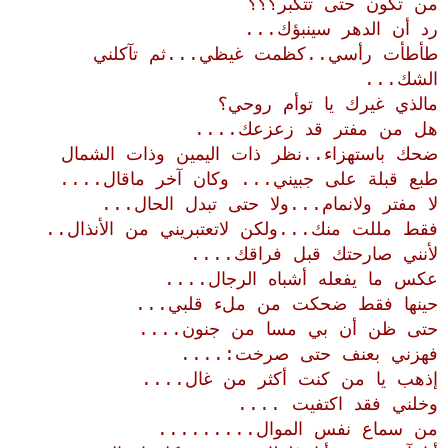
من تكون حتى تتكبر؟؟؟
رد أن الدهر سينبؤك...
طأطأت رأسي..كظمت غيظي...ثم تآكلني
الشك...
مالذي غيرك يا توأم روحي؟
هل من مفتر قد زعزعك....
ضحك باستهزاء..نظر ذات اليمين وذات الشمال
طبع قبلة على جبيني... وكان آخر ماقال....
لا مفتر ولانمام...ولا حتى تبدل الحال...
فقط مللت منك...ولكن لاتعتبريني من الأنذال..
لأنني صارحتك قبل فراقك....
عكس ما يفعله أشباه الرجال....
حينها فقط ضحكت من ملء قلبي...
حتى ظن أن بي مسا من جنون....
فهزني بعنف حتى صرخت:....
إذهب يا من كنت أكثر من غال....
وخلني فقد اكتفيت ....
من سماع نفس الموال.........