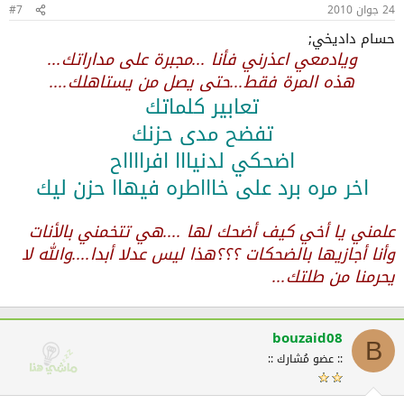
24 جوان 2010
#7
حسام داديخي;
ويادمعي اعذرني فأنا ...مجبرة على مداراتك...
هذه المرة فقط...حتى يصل من يستاهلك....
تعابير كلماتك
تفضح مدى حزنك
اضحكي لدنيااا افرااااح
اخر مره برد على خاااطره فيهاا حزن ليك
علمني يا أخي كيف أضحك لها ....هي تتخمني بالأنات
وأنا أجازيها بالضحكات ؟؟؟هذا ليس عدلا أبدا....والله لا
يحرمنا من طلتك...
bouzaid08
B
:: عضو مُشارك ::