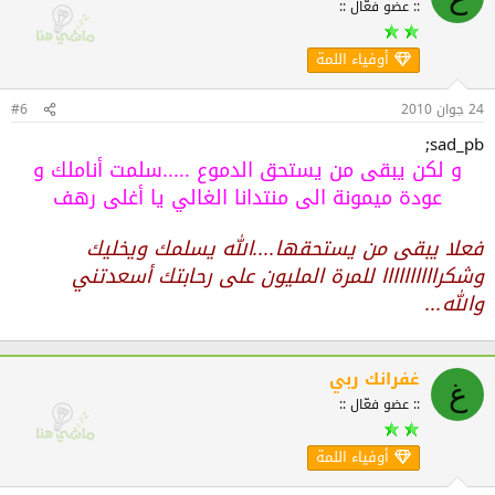
:: عضو فعّال ::
أوفياء اللمة
24 جوان 2010
#6
sad_pb;
و لكن يبقى من يستحق الدموع .....سلمت أناملك و
عودة ميمونة الى منتدانا الغالي يا أغلى رهف
فعلا يبقى من يستحقها....الله يسلمك ويخليك
وشكراااااااااا للمرة المليون على رحابتك أسعدتني
والله...
غفرانك ربي
غ
:: عضو فعّال ::
أوفياء اللمة