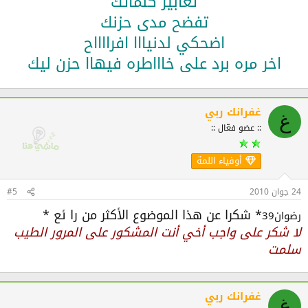
تعابير كلماتك
تفضح مدى حزنك
اضحكي لدنيااا افرااااح
اخر مره برد على خاااطره فيهاا حزن ليك
غفرانك ربي
غ
:: عضو فعّال ::
أوفياء اللمة
24 جوان 2010
#5
* شكرا عن هذا الموضوع الأكثر من را ئع *
رضوان39
لا شكر على واجب أخي أنت المشكور على المرور الطيب
سلمت
غفرانك ربي
غ