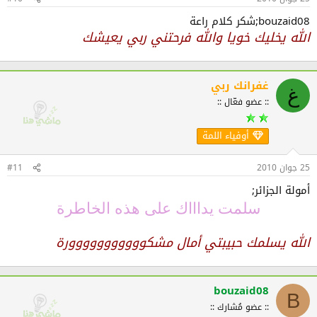
bouzaid08;شكر كلام راعة
الله يخليك خويا والله فرحتني ربي يعيشك
غفرانك ربي
غ
:: عضو فعّال ::
أوفياء اللمة
25 جوان 2010
#11
أمولة الجزائر;
سلمت يداااك على هذه الخاطرة
الله يسلمك حبيبتي أمال مشكووووووووووورة
bouzaid08
B
:: عضو مُشارك ::