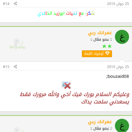
25 جوان 2010
#14
ش
ك
ر
ا
م
ع
تح
يات
ابو
زي
د الخ
ا
لدي
غفرانك ربي
غ
:: عضو فعّال ::
أوفياء اللمة
25 جوان 2010
#15
bouzaid08;
وعليكم السلام بورك فيك أخي والله مرورك فقط
يسعدني سلمت يداك
غفرانك ربي
غ
:: عضو فعّال ::