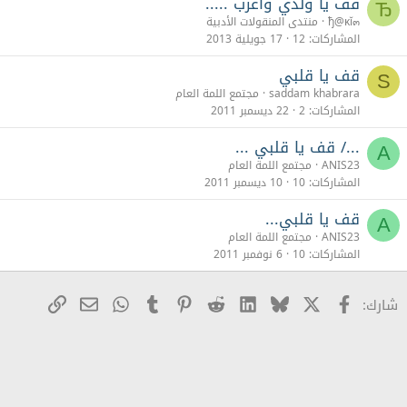
قف يا ولدي وأعرب .....
Ђ
ђ@ĸĭ๓
منتدى المنقولات الأدبية
المشاركات
12
17 جويلية 2013
قف يا قلبي
S
saddam khabrara
مجتمع اللمة العام
المشاركات
2
22 ديسمبر 2011
.../ قف يا قلبي ...
A
ANIS23
مجتمع اللمة العام
المشاركات
10
10 ديسمبر 2011
قف يا قلبي...
A
ANIS23
مجتمع اللمة العام
المشاركات
10
6 نوفمبر 2011
X
Facebook
Bluesky
LinkedIn
Reddit
Pinterest
Tumblr
WhatsApp
رابط
البريد الإلكترو
شارك: