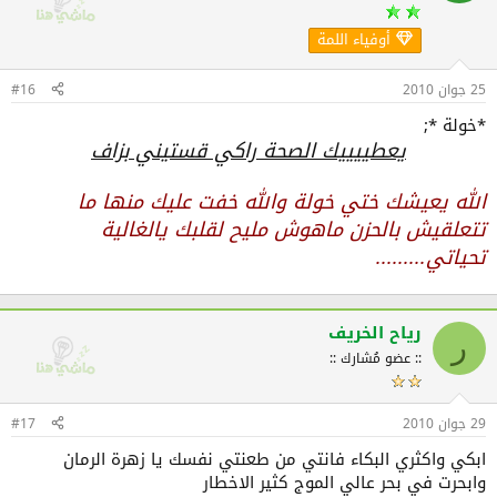
أوفياء اللمة
25 جوان 2010
#16
*خولة *;
يعطييييك الصحة راكي قستيني بزاف
الله يعيشك ختي خولة والله خفت عليك منها ما
تتعلقيش بالحزن ماهوش مليح لقلبك يالغالية
تحياتي.........
رياح الخريف
ر
:: عضو مُشارك ::
29 جوان 2010
#17
ابكي واكثري البكاء فانتي من طعنتي نفسك يا زهرة الرمان
وابحرت في بحر عالي الموج كثير الاخطار