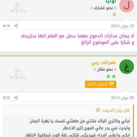
لوليا
ل
:: عضو مُشارك ::
29 جوان 2010
#19
لا يمكن مدارات الدموع مهما حصل مع العلم انها ستريحك
و شكرا على الموضوع الرائع
غفرانك ربي
غ
:: عضو فعّال ::
أوفياء اللمة
30 جوان 2010
#20
قال رياح الخريف:
ابكي واكثري البكاء فانتي من طعنتي نفسك يا زهرة الرمان
وابحرت في بحر عالي الموج كثير الاخطار
ابكي واعلني الحداء فبيديكي قتلتي رقة الورد شفافية الازهار