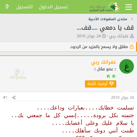
تسجيل الدخول
التسجيل
منتدى المنقولات الأدبية
قف يا دمعي ....قف...
ك
ت
غفرانك ربي
24 جوان 2010
ا
ا
ت
ر
مغلق ولا يسمح بالمزيد من الردود.
ب
ي
ا
خ
غفرانك ربي
ل
ا
غ
م
ل
:: عضو فعّال ::
و
ن
ض
ش
أوفياء اللمة
و
ر
ع
24 جوان 2010
#1
تسلمت خطابك....بعبارات وداعك....
ختمته بكل برودة.....إنسي كل ما جمعني بك..
يا سلام عليك وعلى أعصابك....
ظننت أنني دونك سأهلك....