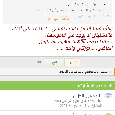
كيف تبحرين ببحر من دون ربان
وكيف تسنعين الحب من غير حب وبين كل هذا الازدحام
لا تكوني اسيرة الهوى والاشتياق
إضغط للتوسيع...
فالحب في هذا الزمان لا يكون الا بعد الزواج
والله فعلا أنا من طعنت نفسي....لا تخف على أختك
فلا تبحري في غابة الذئاب
وتعرضي نفسك لاكبر الشبهات
فالإشتياق لا يوجد في قاموسها.
اعيدي قولك وركزي فما يغني عن الموت الدواء
...فقط بضعة آآآآهات مهربة من الزمن
الماضي......نورتني والله .....
Last
1 من 2
التالي
مغلق ولا يسمح بالمزيد من الردود.
المواضيع المشابهة
يا دمعي الحزين
habib2
منتدى فرغ واش فى قلبك
المشاركات
5
14 جويلية 2025