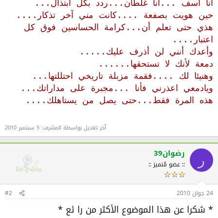
أنا آسف ...أنا غلطان...ردد بكل ابتذال...
حين هويت بصفعة ....كانت مني آخر تذكار....
هذي حتى تعلم أن...كرامة الحساسين فوق كل
اعتبار....
وأعدك أنني لن أذرف عليك.....
دمعة لأنك لا تستحقها......
وهنيئا لك ....فقمة مزبلة تاريخي احتللتها...
ويادمعي اعذرني فأنا ...مجبرة على مداراتك...
هذه المرة فقط...حتى يصل من يستاهلك....
آخر تعديل بواسطة المشرف:
5 سبتمبر 2010
رضوان39
ر
:: عضو مُتميز ::
24 جوان 2010
#2
* شكرا عن هذا الموضوع الأكثر من را ئع *