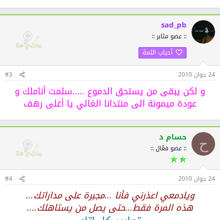
sad_pb
:: عضو مثابر ::
أحباب اللمة
24 جوان 2010
#3
و لكن يبقى من يستحق الدموع .....سلمت أناملك و
عودة ميمونة الى منتدانا الغالي يا أغلى رهف
حسام د
ح
:: عضو فعّال ::
24 جوان 2010
#4
ويادمعي اعذرني فأنا ...مجبرة على مداراتك...
هذه المرة فقط...حتى يصل من يستاهلك....