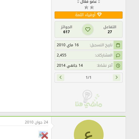
:: عضو فعّال ::
أوفياء اللمة
التفاعل
الجوائز
617
27
تاريخ التسجيل
16 ماي 2010
المشاركات
2,455
آخر نشاط
14 جانفي 2014
1/1
24 جوان 2010
ع