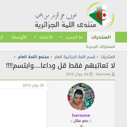
المنتديات
ما الجديد
الأعضاء
الأوسمة
ال
المشاركات الجديدة
المنتديات
قسم اللمة الجزائرية العام
مجتمع اللمة العام
لا تعاتبهم فقط قل وداعا....وابتسم!!!!
ك
ت
haroune
24 جوان 2010
ا
ا
ت
ر
24 جوان 2010
ب
ي
ا
خ
ل
ا
م
ل
و
ن
ض
ش
haroune
و
ر
:: عضو فعّال ::
ع