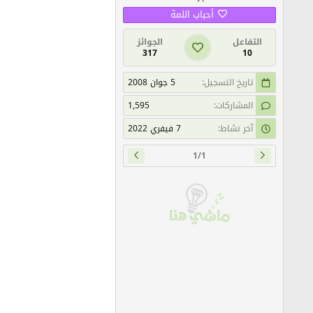
أحباب اللمة
التفاعل
الجوائز
317
10
تاريخ التسجيل
5 جوان 2008
المشاركات
1,595
آخر نشاط
7 فيفري 2022
1/1