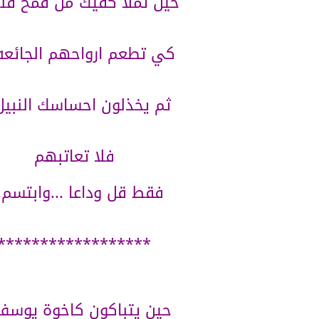
حين تملا كفيك من قمح قلب
كي تطعم ارواحهم الجائعه .
ثم يخذلون احساسك النبيل.
فلا تعاتبهم
فقط قل وداعا ...وابتسم..
******************
حين يتباكون كاخوة يوسف.