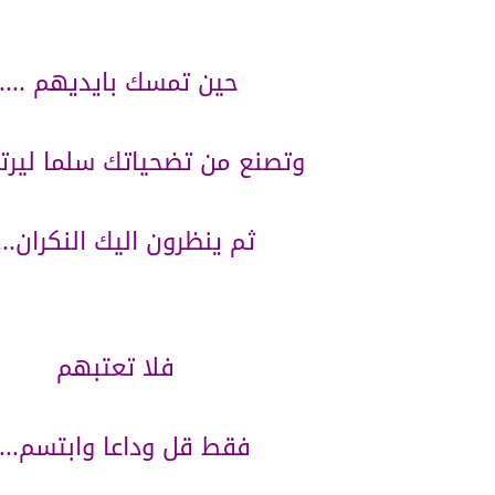
حين تمسك بايديهم .....
وتصنع من تضحياتك سلما ليرتقوا
ثم ينظرون اليك النكران....
فلا تعتبهم
فقط قل وداعا وابتسم.....