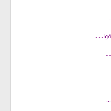
......
..
.