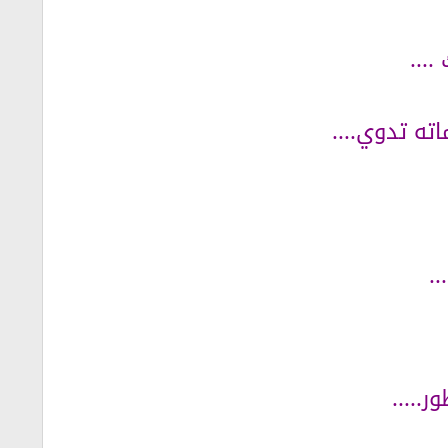
...
ه تدوي....
.
ر.....