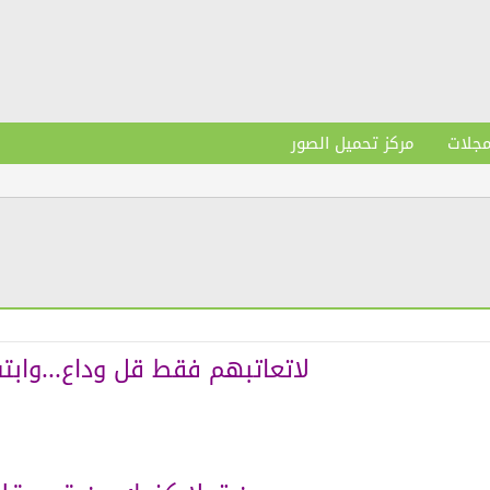
مجلات
مركز تحميل الصور
لاتعاتبهم فقط قل وداع...واب