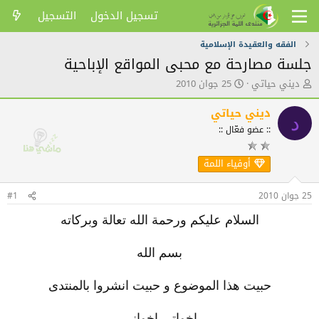
تسجيل الدخول
التسجيل
الفقه والعقيدة الإسلامية
جلسة مصارحة مع محبى المواقع الإباحية
ك
ت
ديني حياتي
25 جوان 2010
ا
ا
ت
ر
ديني حياتي
د
ب
ي
:: عضو فعّال ::
ا
خ
ل
ا
م
ل
أوفياء اللمة
و
ن
ض
ش
25 جوان 2010
#1
و
ر
ع
السلام عليكم ورحمة الله تعالة وبركاته
بسم الله
حبيت هذا الموضوع و حبيت انشروا بالمنتدى
اخواتي اخواني