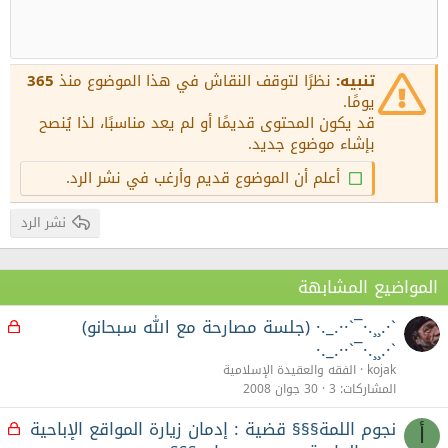
زيادة المسافة البادئة
10
عنوان 1
حذف المسودة
محاذاة للوسط
Book Antiqua
12
إنقاص المسافة البادئة
محاذاة لليمين
Courier New
عنوان 2
15
Georgia
Justify text
تنبيه:
نظرًا لتوقف النقاش في هذا الموضوع منذ
365
عنوان 3
18
يومًا.
Tahoma
قد يكون المحتوى قديمًا أو لم يعد مناسبًا، لذا يُنصح
22
Times New Roman
بإشاء موضوع جديد.
26
Trebuchet MS
أعلم أن الموضوع قديم وأرغب في نشر الرد.
Verdana
نشر الرد
المواضيع المشابهة
`·.¸¸.·¯`··._.· (جلسة مصارحة مع الله سبحانو)
م
غ
`·.¸¸.·¯`··._.·
ل
kojak
الفقه والعقيدة الإسلامية
ق
المشاركات
3
30 جوان 2008
نجوم اللمة§§§ قضية : إدمان زيارة المواقع الإباحية
م
أ