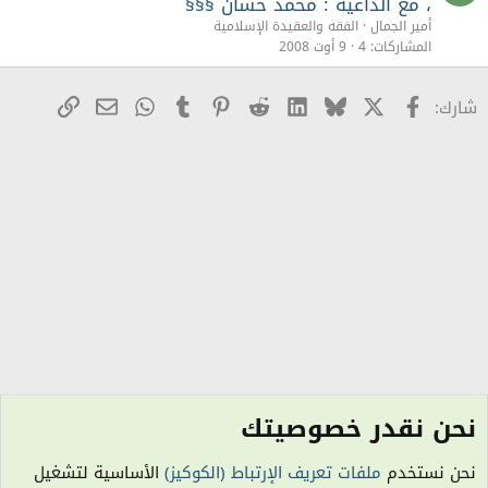
غ
، مع الداعية : محمد حسان §§§
ل
أمير الجمال
الفقه والعقيدة الإسلامية
ق
المشاركات
4
9 أوت 2008
X
Facebook
Bluesky
LinkedIn
Reddit
Pinterest
Tumblr
WhatsApp
رابط
البريد الإلكترو
شارك:
نحن نقدر خصوصيتك
الفقه والعقيدة الإسلامية
نحن نستخدم
ملفات تعريف الإرتباط (الكوكيز)
الأساسية لتشغيل
الكوكيز