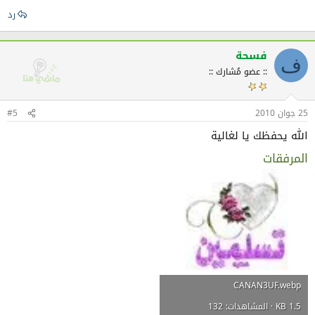
رد
فسحة
ف
:: عضو مُشارك ::
25 جوان 2010
#5
الله يحفظك يا لغالية
المرفقات
CANAN3UF.webp
1.5 KB · المشاهدات: 132