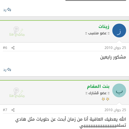
رد
زينات
ز
:: عضو منتسِب ::
25 جوان 2010
#6
مشكور رايعين
رد
بنت المقام
ب
:: عضو مُشارك ::
25 جوان 2010
#7
الله يعطيك العافية أنا من زمان أبحت عن حلويات مثل هادي
تسلميييييييييييييييييييي