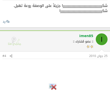
شكررررررررررررررررررررررررررررررررا جزيلاً على الوصفة روعة تهبل.
شكررررررررررررررررررررررررررررررررررا
رد
imen85
I
:: عضو مُشارك ::
25 جوان 2010
#4