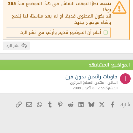
15
Georgia
Justify text
تنبيه:
نظرًا لتوقف النقاش في هذا الموضوع منذ
365
عنوان 3
18
يومًا.
Tahoma
قد يكون المحتوى قديمًا أو لم يعد مناسبًا، لذا يُنصح
22
Times New Roman
بإشاء موضوع جديد.
26
Trebuchet MS
أعلم أن الموضوع قديم وأرغب في نشر الرد.
Verdana
نشر الرد
المواضيع المشابهة
حلويات رائعين بدون فرن
ا
الماني
منتدى المطبخ الجزائري
المشاركات
2
8 أكتوبر 2009
X
Facebook
Bluesky
LinkedIn
Reddit
Pinterest
Tumblr
WhatsApp
رابط
البريد الإلكترو
شارك: