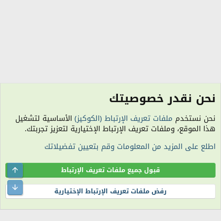
نحن نقدر خصوصيتك
منتدى المطبخ الجزائري
نحن نستخدم
ملفات تعريف الإرتباط (الكوكيز)
الأساسية لتشغيل
الكوكيز
هذا الموقع، وملفات تعريف الإرتباط الإختيارية لتعزيز تجربتك.
اتصل بنا
شروط الاستخدام
سياسة الخصوصية
مساعدة
R
اطلع على المزيد من المعلومات وقم بتعيين تفضيلاتك
S
S
الساعة معتمدة بتوقيت (UTC+01:00). تم تحميل الصفحة على: 1:10 مساءً.
المنتدى غير مسؤول عن أي اتفاق تجاري أو تعاوني بين الأعضاء، فعلى كل شخص تحمل
Top
قبول جميع ملفات تعريف الإرتباط
مسئولية نفسه.
التعليقات المنشورة لا تعبر عن رأي منتدى اللمة الجزائرية ولا نتحمل أي مسؤولية حيال
ttom
رفض ملفات تعريف الإرتباط الإختيارية
ذلك (ويتحمل كاتبها مسؤولية النشر).
®
Community platform by XenForo
© 2010-2026 XenForo Ltd.