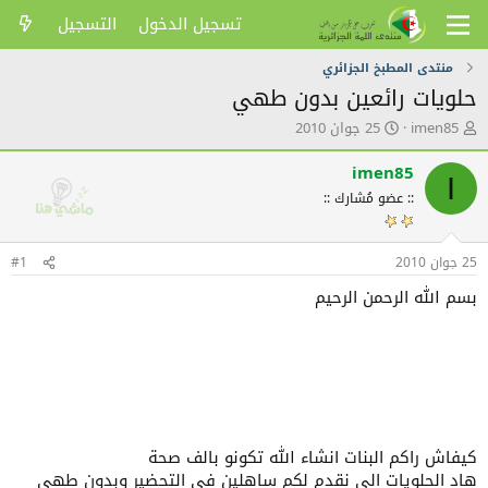
تسجيل الدخول
التسجيل
منتدى المطبخ الجزائري
حلويات رائعين بدون طهي
ك
ت
imen85
25 جوان 2010
ا
ا
ت
ر
imen85
I
ب
ي
:: عضو مُشارك ::
ا
خ
ل
ا
م
ل
25 جوان 2010
و
ن
#1
ض
ش
بسم الله الرحمن الرحيم
و
ر
ع
كيفاش راكم البنات انشاء الله تكونو بالف صحة
هاد الحلويات الي نقدم لكم ساهلين في التحضير وبدون طهي