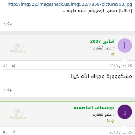
http://img522.imageshack.us/img522/7858/picture903.jpg
[/URL]
نتمنى ايعجبكم تحيه طيبه ..
رد
اماني 2007
ا
:: عضو مُشارك ::
25 جوان 2010
#2
مشكووورة وجراك الله خيرا
رد
دوغساف العاصمية
د
:: عضو مُشارك ::
25 جوان 2010
#3