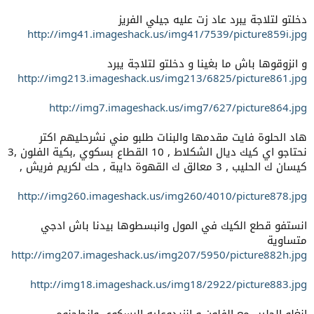
دخلتو لتلاجة يبرد عاد زت عليه جيلي الفريز
http://img41.imageshack.us/img41/7539/picture859i.jpg
و انزوقوها باش ما بغينا و دخلتو لتلاجة يبرد
http://img213.imageshack.us/img213/6825/picture861.jpg
http://img7.imageshack.us/img7/627/picture864.jpg
هاد الحلوة فايت مقدمها والبنات طلبو مني نشرحليهم اكتر
نحتاجو اي كيك ديال الشكلاط , 10 القطاع بسكوي ,بكية الفلون ,3
كيسان ك الحليب , 3 معالق ك القهوة دايبة , حك لكريم فريش ,
http://img260.imageshack.us/img260/4010/picture878.jpg
انستفو قطع الكيك في المول وانبسطوها بيدنا باش ادجي
متساوية
http://img207.imageshack.us/img207/5950/picture882h.jpg
http://img18.imageshack.us/img18/2922/picture883.jpg