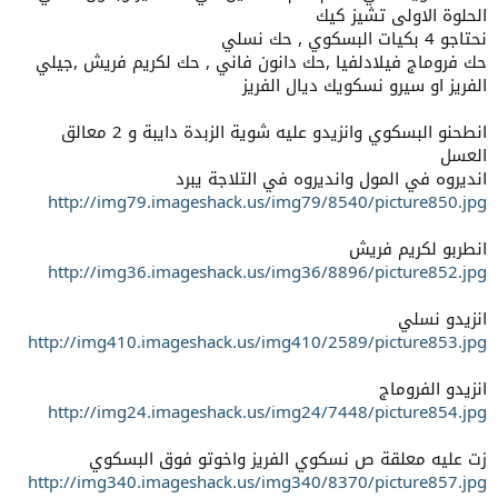
الحلوة الاولى تشيز كيك
نحتاجو 4 بكيات البسكوي , حك نسلي
حك فروماج فيلادلفيا ,حك دانون فاني , حك لكريم فريش ,جيلي
الفريز او سيرو نسكويك ديال الفريز
انطحنو البسكوي وانزيدو عليه شوية الزبدة دايبة و 2 معالق
العسل
انديروه في المول وانديروه في التلاجة يبرد
http://img79.imageshack.us/img79/8540/picture850.jpg
انطربو لكريم فريش
http://img36.imageshack.us/img36/8896/picture852.jpg
انزيدو نسلي
http://img410.imageshack.us/img410/2589/picture853.jpg
انزيدو الفروماج
http://img24.imageshack.us/img24/7448/picture854.jpg
زت عليه معلقة ص نسكوي الفريز واخوتو فوق البسكوي
http://img340.imageshack.us/img340/8370/picture857.jpg