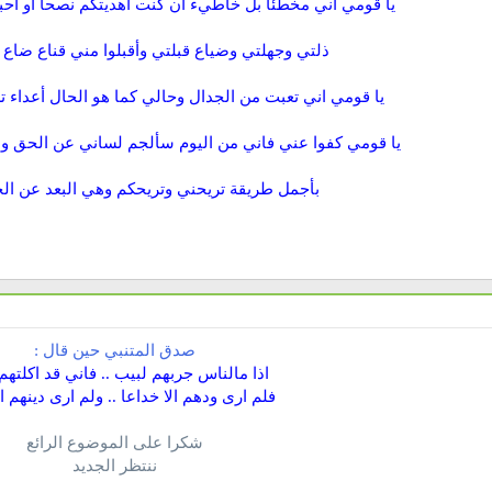
يا قومي اني مخطئا بل خاطيء ان كنت أهديتكم نصحا أو أحب
ذلتي وجهلتي وضياع قبلتي وأقبلوا مني قناع ضاع م
يا قومي اني تعبت من الجدال وحالي كما هو الحال أعداء تز
يا قومي كفوا عني فاني من اليوم سألجم لساني عن الحق وع
بأجمل طريقة تريحني وتريحكم وهي البعد عن ال
صدق المتنبي حين قال :
اذا مالناس جربهم لبيب .. فاني قد اكلتهم 
فلم ارى ودهم الا خداعا .. ولم ارى دينهم ال
شكرا على الموضوع الرائع
ننتظر الجديد