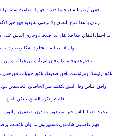
ففي أرض
النفاق
حتما فقدت قوتها وضاعت سطوتها فلا ت
ارتدي يا هذا قناع
النفاق
ولا ترضي به بديلا فهو خير الأقنع
ما
أجمل
النفاق
حقا فلا تقل أبدا صدقا ..وجاري
الناس
علي أه
وان انت خالفت قتلوك شكا وذبحوك حقدا .
نافق هذ وحتما ذاك فان لم يأتك من هذا أتاك من ذاك ...
نافق رئيسك ومرئوسك نافق صديقك نافق حبيبك نافق حتي غ
وافق
الناس
وقل امين تكفيك شر الحاقدين الحاسدين ..ود
فالبشر تكره النصح لا تكن ناصح .....
عجبت لدنيا
الناس
حين يمدحون يغردون يصفقون يهللون ...و
فهم غاضبون شامتون مستهزئون .....وان نافقتهم يرضو