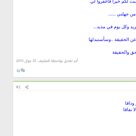
بت لكم خيرا فأغفروا لي
ن جهلتي ......
يد وكل يوم في مذيد...
ن الحقيقة ..وسأستبدلها
حق والحقيقة
آخر تعديل بواسطة المشرف:
25 جوان 2010
رد
#2
وذاقا
ا نفاقا