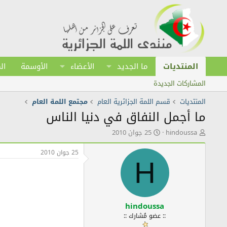
المنتديات
ما الجديد
الأعضاء
الأوسمة
ال
المشاركات الجديدة
المنتديات
قسم اللمة الجزائرية العام
مجتمع اللمة العام
ما أجمل النفاق في دنيا الناس
ك
ت
hindoussa
25 جوان 2010
ا
ا
ت
ر
25 جوان 2010
ب
ي
H
ا
خ
ل
ا
م
ل
و
ن
ض
ش
hindoussa
و
ر
:: عضو مُشارك ::
ع