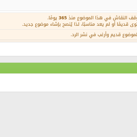
Justify text
إنقاص المسافة البادئة
C
عنوان 3
توقف النقاش في هذا الموضوع منذ
365
يومًا.
ى قديمًا أو لم يعد مناسبًا، لذا يُنصح بإشاء موضوع جديد.
لموضوع قديم وأرغب في نشر الرد.
Tim
ط
إلكتروني