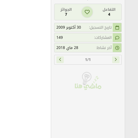
التفاعل
الجوائز
7
4
تاريخ التسجيل
30 أكتوبر 2009
المشاركات
149
آخر نشاط
28 ماي 2018
1/1