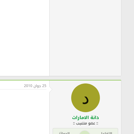
25 جوان 2010
د
دانة الامارات
:: عضو منتسِب ::
التفاعل
الجوائز