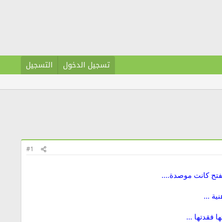
تسجيل الدخول
التسجيل
#1
فتح كانت موصدة....
ية ...
 فقدتها ...