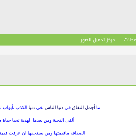
مجلات
مركز تحميل الصور
ما
أجمل
النفاق
في
دنيا
الناس
.في
دنيا
الكذب .أبواب ت
ألقي التحية ومن بعدها الهدية تحيا حياة هن
الصداقة ماقيمتها ومن يستحقها ان عرفت قيمتها