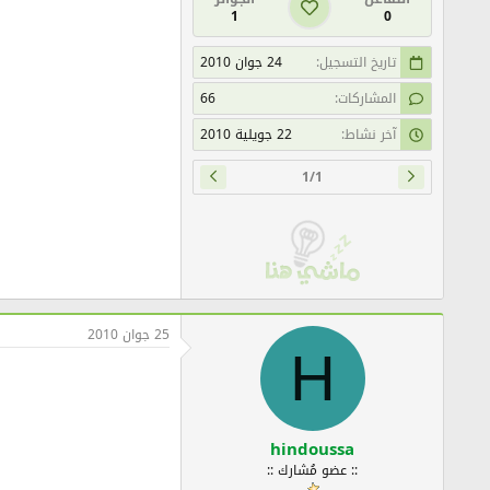
1
0
تاريخ التسجيل
24 جوان 2010
المشاركات
66
آخر نشاط
22 جويلية 2010
1/1
25 جوان 2010
H
hindoussa
:: عضو مُشارك ::