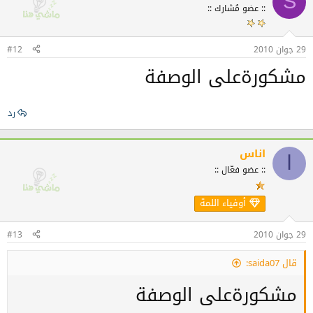
S
:: عضو مُشارك ::
29 جوان 2010
#12
مشكورةعلى الوصفة
رد
اناس
ا
:: عضو فعّال ::
أوفياء اللمة
29 جوان 2010
#13
قال saida07:
مشكورةعلى الوصفة