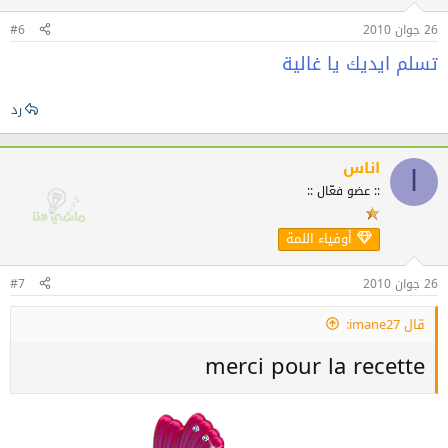
26 جوان 2010
#6
تسلم ايديك يا غالية
رد
اناس
ا
:: عضو فعّال ::
أوفياء اللمة
26 جوان 2010
#7
قال imane27:
merci pour la recette