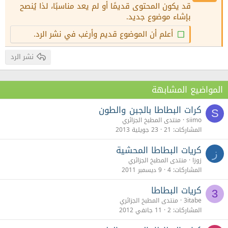
قد يكون المحتوى قديمًا أو لم يعد مناسبًا، لذا يُنصح
22
Times New Roman
بإشاء موضوع جديد.
26
Trebuchet MS
أعلم أن الموضوع قديم وأرغب في نشر الرد.
Verdana
نشر الرد
المواضيع المشابهة
كرات البطاطا بالجبن والطون
S
siimo
منتدى المطبخ الجزائري
المشاركات
21
23 جويلية 2013
كريات البطاطا المحشية
ز
زوزا
منتدى المطبخ الجزائري
المشاركات
4
9 ديسمبر 2011
كريات البطاطا
3
3itabe
منتدى المطبخ الجزائري
المشاركات
2
11 جانفي 2012