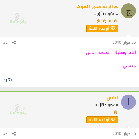
جزائرية حتى الموت
ج
:: عضو متألق ::
أوفياء اللمة
25 جوان 2010
#2
الله يعطيك الصحة اناس
مغسي
رد
اناس
ا
:: عضو فعّال ::
أوفياء اللمة
25 جوان 2010
#3