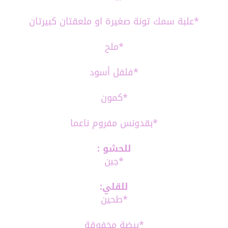
*علبة سمك تونة صغيرة او ملعقتان كبيرتان
*ملح
*فلفل أسود
*كمون
*بقدونس مفروم ناعما
للحشو :
*جبن
للقلي:
*طحين
*بيضة مخفوقة