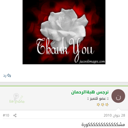
رد
نرجس هبةالرحمان
ن
:: عضو مُتميز ::
28 جوان 2010
#10
مشككككككككككككورة