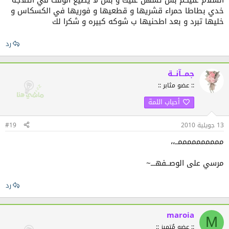
خدي بطاطا حمراء قشريها و قطعيها و فوريها في الكسكاس و
خليها تبرد و بعد اطحنيها ب شوكه كبيره و شكرا لك
رد
جمــآنــة
:: عضو مثابر ::
أحباب اللمة
13 جويلية 2010
#19
ممممممممممــ،،
مرسي على الوصــفهـــ~
رد
maroia
M
:: عضو مُتميز ::