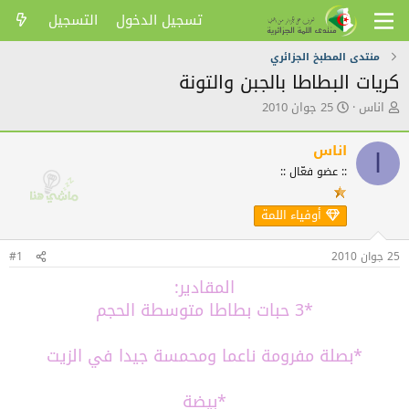
تسجيل الدخول
التسجيل
منتدى المطبخ الجزائري
كريات البطاطا بالجبن والتونة
ك
ت
اناس
25 جوان 2010
ا
ا
ت
ر
اناس
ب
ي
ا
ا
خ
:: عضو فعّال ::
ل
ا
م
ل
أوفياء اللمة
و
ن
ض
ش
و
ر
25 جوان 2010
#1
ع
المقادير:
*3 حبات بطاطا متوسطة الحجم
*بصلة مفرومة ناعما ومحمسة جيدا في الزيت
*بيضة