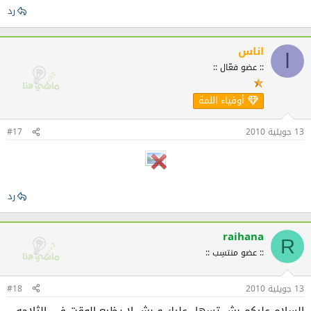
رد
اناس
ا
:: عضو فعّال ::
أوفياء اللمة
13 جويلية 2010
#17
رد
raihana
R
:: عضو منتسِب ::
13 جويلية 2010
#18
السلام عليكم بش تسهل عليك و بش لا يظيع الوقت في الثلاجه