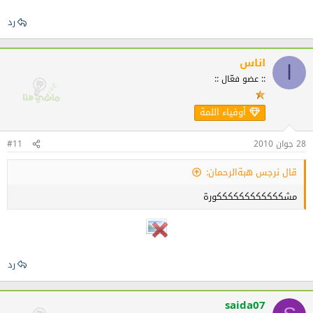
رد
اناس
ا
:: عضو فعّال ::
أوفياء اللمة
28 جوان 2010
#11
قال نرجس هبةالرحمان:
مشككككككككككككورة
رد
saida07