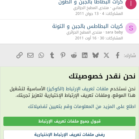
كرات البطاطا بالجبن و الطون
ا
الماني
منتدى المطبخ الجزائري
المشاركات
4
13 جوان 2011
كريات البطاطس بالجبن و التونة
S
sara baby
منتدى المطبخ الجزائري
المشاركات
30
16 أوت 2011
X
Facebook
Bluesky
LinkedIn
Reddit
Pinterest
Tumblr
WhatsApp
رابط
البريد الإلكترو
شارك:
نحن نقدر خصوصيتك
منتدى المطبخ الجزائري
نحن نستخدم
ملفات تعريف الإرتباط (الكوكيز)
الأساسية لتشغيل
الكوكيز
هذا الموقع، وملفات تعريف الإرتباط الإختيارية لتعزيز تجربتك.
اتصل بنا
شروط الاستخدام
سياسة الخصوصية
مساعدة
R
اطلع على المزيد من المعلومات وقم بتعيين تفضيلاتك
S
S
الساعة معتمدة بتوقيت (UTC+01:00). تم تحميل الصفحة على: 9:17 مساءً.
المنتدى غير مسؤول عن أي اتفاق تجاري أو تعاوني بين الأعضاء، فعلى كل شخص تحمل
قبول جميع ملفات تعريف الإرتباط
مسئولية نفسه.
التعليقات المنشورة لا تعبر عن رأي منتدى اللمة الجزائرية ولا نتحمل أي مسؤولية حيال
رفض ملفات تعريف الإرتباط الإختيارية
ذلك (ويتحمل كاتبها مسؤولية النشر).