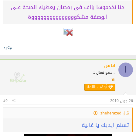
حنا نخدموها بزاف في رمضان يعطيك الصحة على
الوصفة مشكوووووووووووووووة
رد
اناس
ا
:: عضو فعّال ::
أوفياء اللمة
26 جوان 2010
#9
قال sheherazed:
تسلم ايديك يا غالية