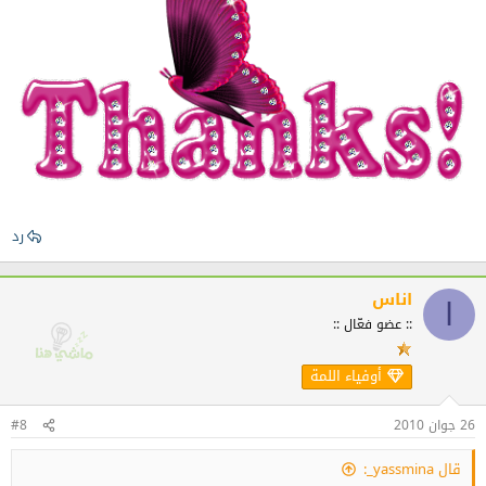
رد
اناس
ا
:: عضو فعّال ::
أوفياء اللمة
26 جوان 2010
#8
قال yassmina_: