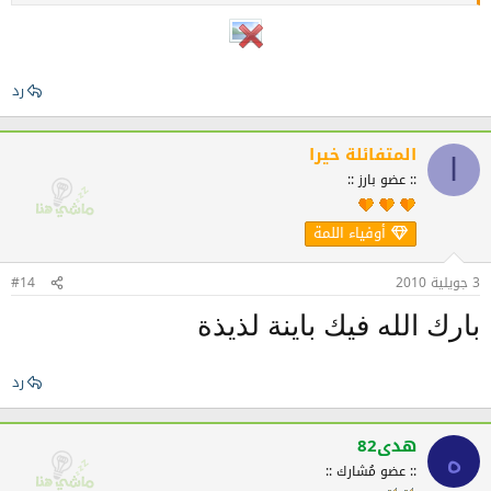
رد
المتفائلة خيرا
ا
:: عضو بارز ::
أوفياء اللمة
3 جويلية 2010
#14
بارك الله فيك باينة لذيذة
رد
هدى82
ه
:: عضو مُشارك ::