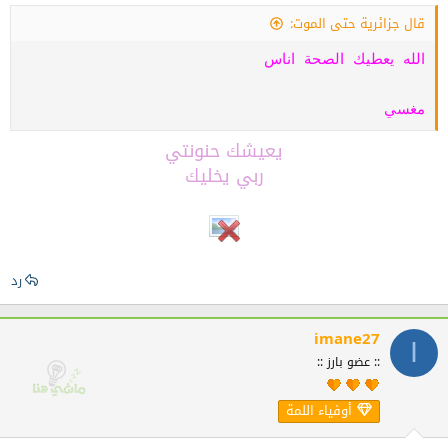
قال جزائرية حتى الموت:
الله يعطيك الصحة اناس
مغسي
يعيشك حنونتي
ربي يخليك
رد
imane27
I
:: عضو بارز ::
أوفياء اللمة