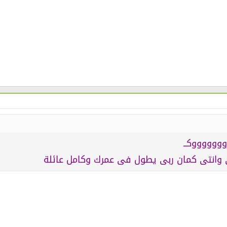
ــروووووووكــ
انتى كمان ربى يطول فى عمرك وكامل عائلة