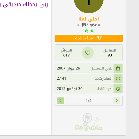
ربى يحظك صديقى وا
احلى لمة
:: عضو فعّال ::
أوفياء اللمة
التفاعل
الجوائز
617
93
تاريخ التسجيل
26 جوان 2007
المشاركات
2,141
آخر نشاط
30 نوفمبر 2015
1/2