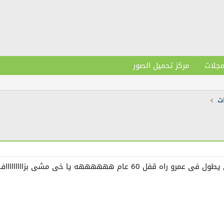
مجلات
مركز تحميل الصور
ت
 قفل 60 عام ههههههه يا خى مشى بزاااااااااف