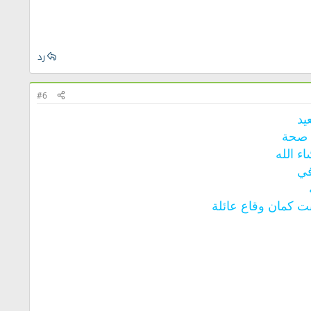
رد
#6
يد
 صحة
ء الله
في
انت كمان وقاع عائلة