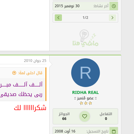
آخر نشاط
30 نوفمبر 2015
1/2
25 جوان 2010
R
قال احلى لمة:
آلـــــف آلــــــف مبـــ
RIDHA REAL
ربى يحظك صديقى و
:: عضو مُتميز ::
شكراااااا لك
التفاعل
الجوائز
66
0
تاريخ التسجيل
16 أوت 2008