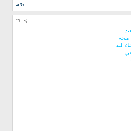
رد
#5
يد
 صحة
ء الله
في