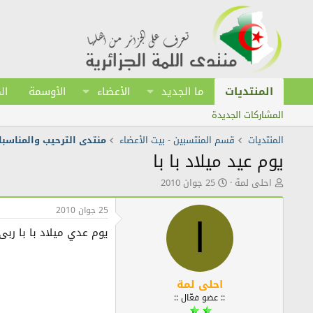
المنتديات
ما الجديد
الأعضاء
الأوسمة
ال
المشاركات الجديدة
المنتديات
قسم المنتسبين - بيت الأعضاء
منتدى الترحيب والمناسبا
يوم عيد ميلاد با با
ك
ت
احلى لمة
25 جوان 2010
ا
ا
ت
ر
25 جوان 2010
ب
ي
ا
يوم عدي ميلاد با با ربى يطول فى عمرو راه
ا
خ
ل
ا
م
ل
و
ن
ض
ش
احلى لمة
و
ر
:: عضو فعّال ::
ع