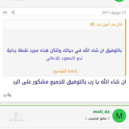
27 جويلية 2011
#9
قال محـ أمين مد:
بالتوفيق ان شاء الله في حياتك ولتكن هذه مجرد نقطة بداية
نحو الصعود للاعالي
إضغط للتوسيع...
اطيب التمنيات لك بالنجاح
ان شاء الله يا رب بالتوفيق للجميع مشكور على الرد
في امان الله
رد
moli_dz
M
:: عضو منتسِب ::