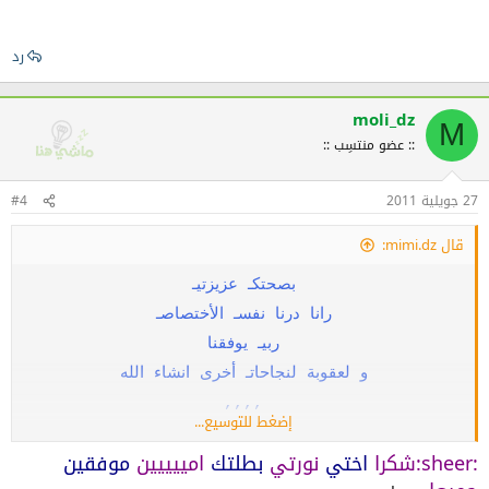
رد
moli_dz
M
:: عضو منتسِب ::
27 جويلية 2011
#4
قال mimi.dz:
بصحتكـ عزيزتيـ
رانا درنا نفسـ الأختصاصـ
ربيـ يوفقنا
و لعقوبة لنجاحاتـ أخرى انشاء الله
,,,,
إضغط للتوسيع...
:sheer:شكرا
اختي
نورتي
بطلتك
امييييين
موفقين