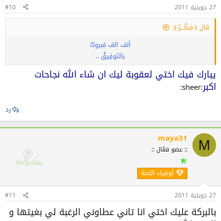
27 جويلية 2011
#10
قال {-مَطَّـــرْ-}:
ألف الف مَبروكْ
بالتوفِيقْ ..
يبارك فيك اختي لعقوبة ليك ان شاء الله نجاحات
اكبر
:sheer:
رد
maya31
M
:: عضو فعّال ::
أوفياء اللمة
27 جويلية 2011
#11
بالبركة عليك اختي انا تاني عطاوني الرغبة لي بغيتها و