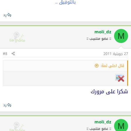
بالتوفِيقْ ..
رد
moli_dz
M
:: عضو منتسِب ::
27 جويلية 2011
#8
قال احلى لمة:
شكرا على مرورك
رد
moli_dz
M
:: عضو منتسِب ::