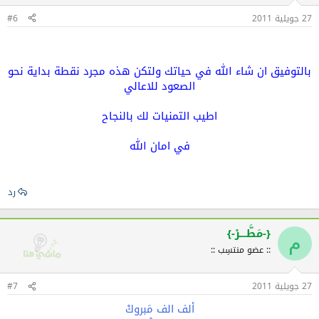
27 جويلية 2011
#6
بالتوفيق ان شاء الله في حياتك ولتكن هذه مجرد نقطة بداية نحو
الصعود للاعالي
اطيب التمنيات لك بالنجاح
في امان الله
رد
{-مَطَّـــرْ-}
م
:: عضو منتسِب ::
27 جويلية 2011
#7
ألف الف مَبروكْ