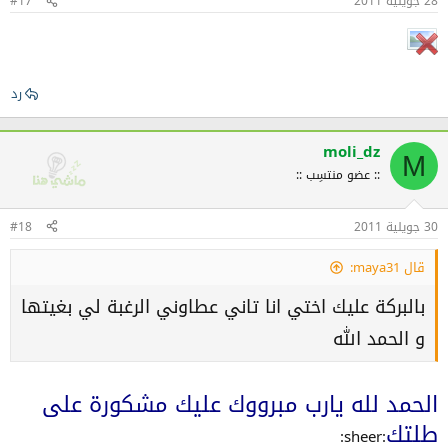
28 جويلية 2011
#17
رد
moli_dz
M
:: عضو منتسِب ::
30 جويلية 2011
#18
قال maya31:
بالبركة عليك اختي انا تاني عطاوني الرغبة لي بغيتها
و الحمد الله
الحمد لله يارب مبرووك عليك مشكورة على
طلتك
:sheer: