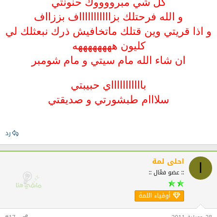
كل شي مبرووووك حنونتي
و الله فرحتلك بزاااااااااااف بززااف
و اذا قريتي وين قتلك ماتخافيش ذرك نبعثلك لي
كليون ههههههههه
ان شاء الله مام سيتي و مام شومبر
باااااااااااي حبيبتي
سلااام طبشورتي و صديقتي
رد
احلى لمة
ا
:: عضو فعّال ::
أوفياء اللمة