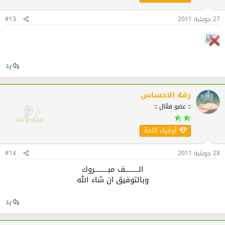
27 جويلية 2011
#13
رد
رقة الاحساس
:: عضو فعّال ::
أوفياء اللمة
28 جويلية 2011
#14
الـــــــــف مبـــــــــروك
وبالتوفيق ان شاء الله​
رد