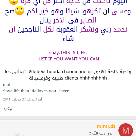
اليوم
تاكدت
من
حاجة
اكثر
من
اي
مرة
و
ع
س
ى
ا
ن
ت
ك
ر
ه
و
ا
ش
ي
ئ
ا
و
ه
و
خ
ي
ر
ل
ك
م
ص
ح
الصابر
في
الاخر
ينال
نحمد
ربي
ونشكر
العقوبة
لكل
الناجحين
ان
شاء
:shay:THIS IS LIFE
JUST IF YOU WANT YOU CAN
وتحية خاصة لهدى houda chaouienne dz وقولولها تبعثلي les
clients hhhhhhhhhh طبيبة وفرمسيانة​
moli
love life than life loves you :sheer:
آخر تعديل:
27 جويلية 2011
رد
mimi.dz
M
:: في ذمة الله ::