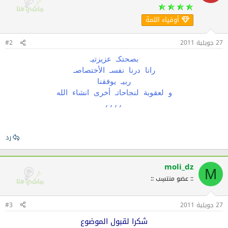
أوفياء اللمة
27 جويلية 2011
#2
بصحتكـ عزيزتيـ
رانا درنا نفسـ الأختصاصـ
ربيـ يوفقنا
و لعقوبة لنجاحاتـ أخرى انشاء الله
,,,,
رد
moli_dz
M
:: عضو منتسِب ::
27 جويلية 2011
#3
شكرا لقبول الموضوع