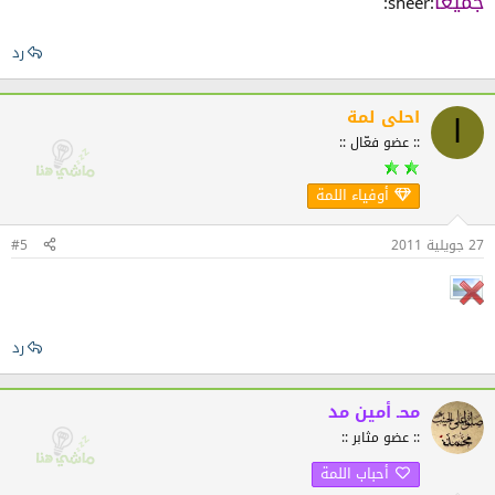
جميعا
:sheer:
رد
احلى لمة
ا
:: عضو فعّال ::
أوفياء اللمة
27 جويلية 2011
#5
رد
محـ أمين مد
:: عضو مثابر ::
أحباب اللمة