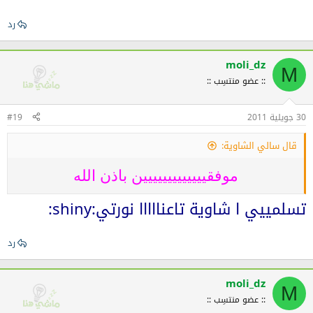
رد
moli_dz
M
:: عضو منتسِب ::
30 جويلية 2011
#19
قال سالي الشاوية:
موفقييييييييييييين باذن الله​
تسلمييي ا شاوية تاعنااااا نورتي:shiny:
رد
moli_dz
M
:: عضو منتسِب ::