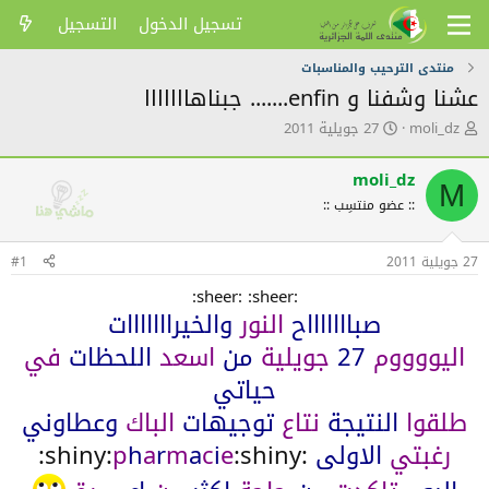
تسجيل الدخول
التسجيل
منتدى الترحيب والمناسبات
عشنا وشفنا و enfin....... جبناهااااااا
ك
ت
moli_dz
27 جويلية 2011
ا
ا
ت
ر
moli_dz
ب
ي
M
ا
خ
:: عضو منتسِب ::
ل
ا
م
ل
27 جويلية 2011
#1
و
ن
ض
ش
:sheer: :sheer:
و
ر
صباااااااح
النور
والخيرااااااات
ع
اليووووم
27
جويلية
من
اسعد
اللحظات
في
حياتي
طلقوا
النتيجة
نتاع
توجيهات
الباك
وعطاوني
رغبتي
الاولى
:shiny:
:shiny:
e
i
c
a
m
r
a
h
p