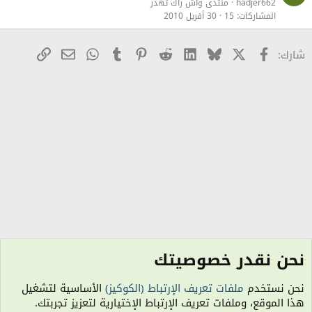
hadjer662
منتدى واش راك تهدر
المشاركات
15
30 أفريل 2010
X
Facebook
Bluesky
LinkedIn
Reddit
Pinterest
Tumblr
WhatsApp
رابط
البريد الإلكترو
شارك:
نحن نقدر خصوصيتك
منتدى الترحيب والمناسبات
نحن نستخدم
ملفات تعريف الإرتباط (الكوكيز)
الأساسية لتشغيل
الكوكيز
هذا الموقع، وملفات تعريف الإرتباط الإختيارية لتعزيز تجربتك.