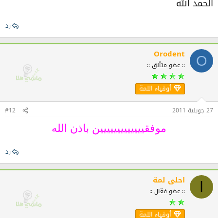
الحمد الله
رد
Orodent
O
:: عضو متألق ::
أوفياء اللمة
27 جويلية 2011
#12
موفقييييييييييييين باذن الله​
رد
احلى لمة
ا
:: عضو فعّال ::
أوفياء اللمة