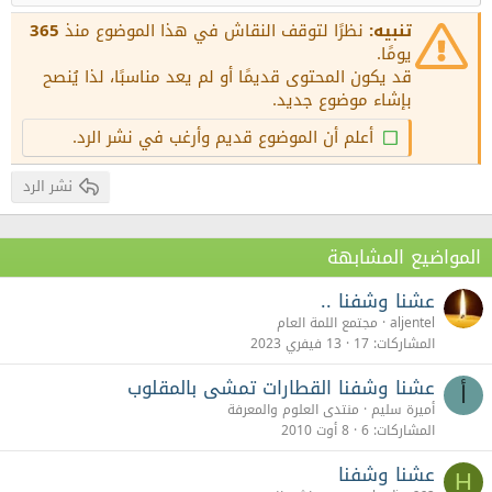
عنوان 2
15
Georgia
Justify text
تنبيه:
نظرًا لتوقف النقاش في هذا الموضوع منذ
365
عنوان 3
18
يومًا.
Tahoma
قد يكون المحتوى قديمًا أو لم يعد مناسبًا، لذا يُنصح
22
Times New Roman
بإشاء موضوع جديد.
26
Trebuchet MS
أعلم أن الموضوع قديم وأرغب في نشر الرد.
Verdana
نشر الرد
المواضيع المشابهة
عشنا وشفنا ..
aljentel
مجتمع اللمة العام
المشاركات
17
13 فيفري 2023
عشنا وشفنا القطارات تمشى بالمقلوب
أ
أميرة سليم
منتدى العلوم والمعرفة
المشاركات
6
8 أوت 2010
عشنا وشفنا
H