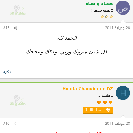
صفـاء و نقـاء
ص
:: عضو مُتميز ::
28 جويلية 2011
#15
الحمد لله
كل شيئ مبروك وربي يوفقك وينجحك
رد
Houda Chaouienne DZ
H
:: طبيبة ::
أوفياء اللمة
28 جويلية 2011
#16