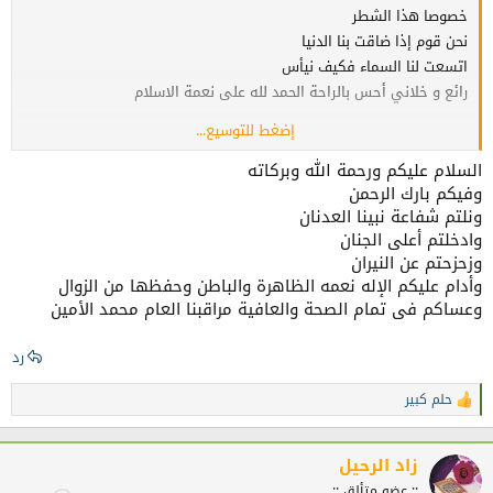
خصوصا هذا الشطر
نحن قوم إذا ضاقت بنا الدنيا
اتسعت لنا السماء فكيف نيأس
رائع و خلاني أحس بالراحة الحمد لله على نعمة الاسلام
إضغط للتوسيع...
تحياتي استاذنا الكريم
السلام عليكم ورحمة الله وبركاته
وفيكم بارك الرحمن
ونلتم شفاعة نبينا العدنان
وادخلتم أعلى الجنان
وزحزحتم عن النيران
وأدام عليكم الإله نعمه الظاهرة والباطن وحفظها من الزوال
وعساكم فى تمام الصحة والعافية مراقبنا العام محمد الأمين
رد
حلم كبير
ا
ل
ت
ف
زاد الرحيل
ا
:: عضو متألق ::