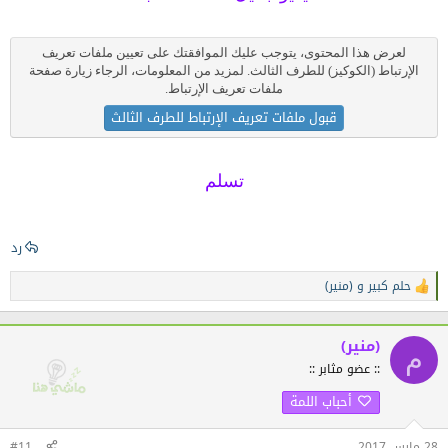
لعرض هذا المحتوى، يتوجب عليك الموافقتك على تعيين ملفات تعريف
الإرتباط (الكوكيز) للطرف الثالث. لمزيد من المعلومات، الرجاء زيارة
صفحة
ملفات تعريف الإرتباط
.
قبول ملفات تعريف الإرتباط للطرف الثالث
تسلم
رد
حلم كبير
و
(منير)
ا
ل
ت
ف
(منير)
م
ا
:: عضو مثابر ::
ع
ل
أحباب اللمة
ا
ت
:
28 مارس 2017
#11