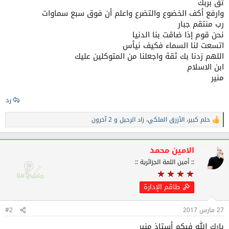
ثق بربك
وارفع أكف الخضوع والتضرع واعلم أن فوق سبع سماوات
رب منتقم جبار
نحن قوم إذا ضاقت بنا الدنيا
اتسعت لنا السماء فكيف نيأس
اللهم زدنا بك ثقة واجعلنا من المتوكلين عليك
ابن الاسلام
منير
رد
حلم كبير
،
الأزرق الملكي
،
زاد الرحيل
و 2 آخرون
ا
ل
ت
ف
الامين محمد
ا
:: أمين اللمة الجزائرية ::
ع
ل
ا
طاقم الإدارة
ت
:
27 مارس 2017
#2
بارك الله فيكم أستاذ منير