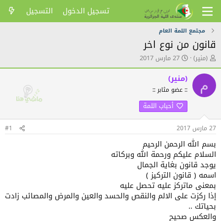
تسجيل الدخول
التسجيل
مجتمع اللمة العام
قانون من نوع اخر
ك
ت
(منير)
27 مارس 2017
ا
ا
ت
ر
(منير)
م
ب
ي
:: عضو مثابر ::
ا
خ
ل
ا
أحباب اللمة
م
ل
و
ن
ض
ش
27 مارس 2017
#1
و
ر
بسم الله الرحمن الرحيم
ع
السلام عليكم ورحمة الله وبركاته
يوجد قانون بغاية الجمال
اسمه ( قانون التركيز )
بمعنى ماتركز عليه تحصل عليه
إذا ركزت على اﻻلم والنقص والحسد والعين والمرض والمصائب زادت
بحياتك ..
والعكس صحيح