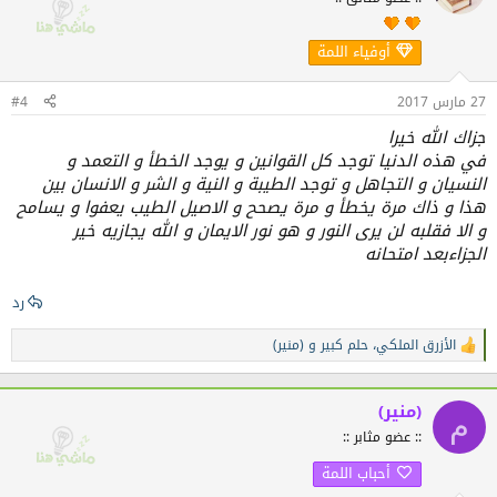
ع
ل
ا
أوفياء اللمة
ت
:
27 مارس 2017
#4
جزاك الله خيرا
في هذه الدنيا توجد كل القوانين و يوجد الخطأ و التعمد و
النسيان و التجاهل و توجد الطيبة و النية و الشر و الانسان بين
هذا و ذاك مرة يخطأ و مرة يصحح و الاصيل الطيب يعفوا و يسامح
و الا فقلبه لن يرى النور و هو نور الايمان و الله يجازيه خير
الجزاءبعد امتحانه
رد
الأزرق الملكي
،
حلم كبير
و
(منير)
ا
ل
ت
ف
(منير)
م
ا
:: عضو مثابر ::
ع
ل
أحباب اللمة
ا
ت