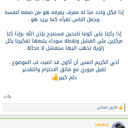
تغير من جوهره لان معدنه نفيس .
إذا فكل واحد منا له معرف يعرفه هو من صنعه لنفسه
،وجعل الناس تقرأه كما يريد هو .
فيديو جميل شاهدته سابقا
إذا ركزنا على كوننا ناجحين فسننجح بإذن الله ،وإذا كنا
مركزين على الفشل ونقطة سوداء يتبعها تفكيرنا بكل
لعرض هذا المحتوى، يتوجب عليك الموافقتك على تعيين ملفات تعريف
زاوية تذهب اليها سنفشل لا محالة .
الإرتباط (الكوكيز) للطرف الثالث. لمزيد من المعلومات، الرجاء زيارة
صفحة ملفات تعريف الإرتباط
.
أخي الكريم اتمنى أن أكون قد اصبت لب الموضوع .
قبول ملفات تعريف الإرتباط للطرف الثالث
تقبل مروري مع فائق الاحترام والتقدير
حلم كبير
تسلم
رد
الأزرق الملكي
ا
ل
ت
ف
rycerz
ا