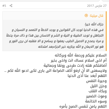
:
27 مارس 2017
#5
قال ميلينا:
جزاك الله خيرا
في هذه الدنيا توجد كل القوانين و يوجد الخطأ و التعمد و النسيان و
التجاهل و توجد الطيبة و النية و الشر و الانسان بين هذا و ذاك مرة يخطأ
و مرة يصحح و الاصيل الطيب يعفوا و يسامح و الا فقلبه لن يرى النور و
هو نور الايمان و الله يجازيه خير الجزاءبعد امتحانه
السلام عليكم ورحمة الله وبركاته
أم اخى اسلام عساك انت واخى بخير
أضافتكم هته زادت طرحى رونقا وجمالية
ولايسعنى الا أن ارفع أكف الضراعة الى بارى لكى ادعو الله لكم ..
اللهم أبعد عنا أذى الدنيا
وحيرة النفس
وحزن الليل
وبكاء القلب
وموت الضمير
وسوء الخاتمة
اللهم يامن تنفس الصبح بأمره