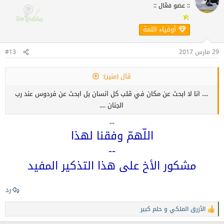
:: عضو فعّال ::
ع
ل
ا
أوفياء اللمة
ت
:
29 مارس 2017
#13
قال (منير):
.... انا لا ابحث عن مكان في قلب كل انسان بل ابحث عن فردوس عند رب
الجنان ....
--
اللّهمّ وفقنا لهذا
--
مشكور الأخ على هذا التذكير المفيد
رد
الأزرق الملكي
و
حلم كبير
ا
ل