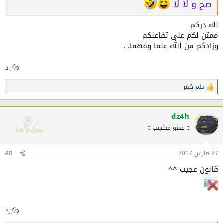
صح و لا لا
لله دركم
ممتن لكم على تفاعلكم
وزادكم من الله علما وفهما. .
رد
حلم كبير
ا
ل
ت
ف
dz4h
ا
:: عضو منتسِب ::
ع
ل
ا
27 مارس 2017
ت
#8
:
قانون عجيب ^^
رد