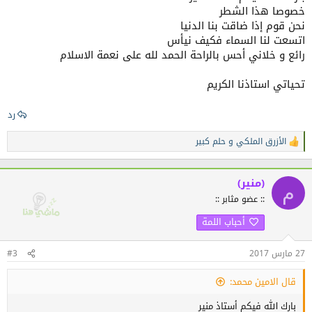
خصوصا هذا الشطر
نحن قوم إذا ضاقت بنا الدنيا
اتسعت لنا السماء فكيف نيأس
رائع و خلاني أحس بالراحة الحمد لله على نعمة الاسلام
تحياتي استاذنا الكريم
رد
الأزرق الملكي
و
حلم كبير
ا
ل
ت
ف
(منير)
م
ا
:: عضو مثابر ::
ع
ل
أحباب اللمة
ا
ت
:
27 مارس 2017
#3
قال الامين محمد:
بارك الله فيكم أستاذ منير