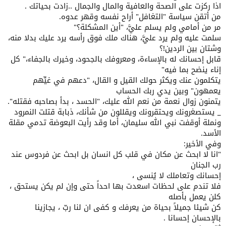
اذا ركزت على الصحة والعافية والمال والجمال ..زادت بحياتك .
من أتقن سياسة "التغافل" أراح نفسه وقهر عدوه.
مر من أمامي ولم يسلم عليَّ، "أين المشكلة؟"
سلمت عليه ولم يرد عليَّ، هناك ملك فوق رأسه يرد عليك بدلا منه،
وشتان بين الردين!؟
قابل إحسانك له بالإساءة، ومعروفك بالجحود، وخيرك بالجفاء،" كل
إناء ينضح بما فيه"
يتكلمون عنك ويكثر حولك القيل و القال، "دعهم في غيِّهم
يعمهون" وبين يدي ربك الحساب
يتمنون زوال نعمة من نعم الله عليك، "الحسد ، بدأ بصاحبه فقتله".
_ يستصغرونك ويحتقرونك ويقللون من شأنك، ذبابة قتلت النمرود
ونملة أوقفت نبي الله سليمان، أما وقد رأيت البعوضة تدمي مقلة
الأسد.
وفي الأخير:
"انا لا ابحث عن مكان في قلب كل انسان بل ابحث عن فردوس عند
رب الجنان
إحسانك وتعاملك لا يُنسى ،
فلا تندم على لحظات اسعدت بها احداً حتى وإن لم يكن يستحق ،
كلن يعمل بأصله
كن شيئا جميلاً ﺑحياة من يعرفك و كفى ان لنا ربّ ، يجازينا
بالإحسان إحسانا .