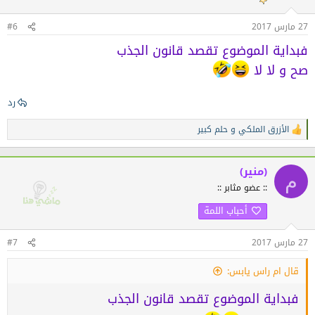
ا
ت
27 مارس 2017
#6
:
فبداية الموضوع تقصد قانون الجذب
صح و لا لا
رد
الأزرق الملكي
و
حلم كبير
ا
ل
ت
ف
(منير)
م
ا
:: عضو مثابر ::
ع
ل
أحباب اللمة
ا
ت
:
27 مارس 2017
#7
قال ام راس يابس:
فبداية الموضوع تقصد قانون الجذب