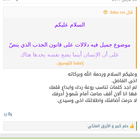
قال bleu roi:
السلام عليكم
موضوع جميل فيه دلالات على قانون الجذب الذي ينصّ
على أن الإنسان أينما يضع نفسه يجدها هناك
إضغط للتوسيع...
وعليكم السلام ورحمة الله وبركاته
فقد خُلق بالفطرة طيب السريرة لكن انقسمت النفوس
اخى الفاضل.
إلى اثنين وحملت بداخلها بما اختارت
لم اجد كلمات تناسب روعة ردك وابداع قلمك
فها انا آلان أقف صامت أمام شموخ أحرفك
لا حرمت أضافتك واطلالتك اخى وسيدى.
شخصية طيبة تعيش لإرضاء ربها تعامل الناس بما فيها
رد
من جمال مهما كانت الظروف المحيطة ودائما تسعة
إلى النجاح
حلم كبير
و
الأزرق الملكي
ا
ل
ت