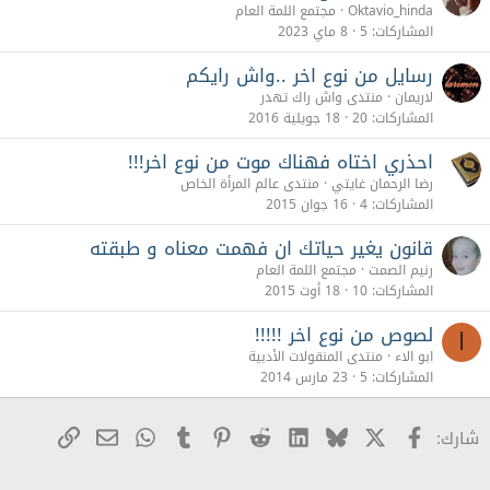
Oktavio_hinda
مجتمع اللمة العام
المشاركات
5
8 ماي 2023
رسايل من نوع اخر ..واش رايكم
لاريمان
منتدى واش راك تهدر
المشاركات
20
18 جويلية 2016
احذري اختاه فهناك موت من نوع اخر!!!
رضا الرحمان غايتي
منتدى عالم المرأة الخاص
المشاركات
4
16 جوان 2015
قانون يغير حياتك ان فهمت معناه و طبقته
رنيم الصمت
مجتمع اللمة العام
المشاركات
10
18 أوت 2015
لصوص من نوع اخر !!!!!
ا
ابو الاء
منتدى المنقولات الأدبية
المشاركات
5
23 مارس 2014
X
Facebook
Bluesky
LinkedIn
Reddit
Pinterest
Tumblr
WhatsApp
رابط
البريد الإلكترو
شارك: