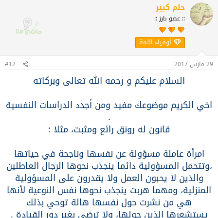
ف
حلم كبير
ومساعدة المحتاج لأن بداخلها حديقة من الصفات
ا
:: عضو بارز ::
ع
الحميدة و الكرم و البركة ،
ل
ا
أوفياء اللمة
ت
:
وشخصية سيئة تعيش شتات تجدها في السراء تبدوا
29 مارس 2017
#12
جميلة و عند الغضب أو زوال النعم تكفر بمن حولها وهذه
السلام عليكم و رحمه الله تعالى وبركاته
الأخيرة ترى العالم
اخي الكريم موضوعك مفيد ومن أجدد الدراسات النفسية
.
بما فيه من سلبية فلا هي سعيدة بحياتها ولا هي تقدم
قانون له رونق رائع ومثبت، مثلا :
الخير للناس لان بداخلها حسد و كره و تشاؤم .
امرأة عاملة مسؤولة عن نفسها وناجحة في حياتها
،وتتحمل المسؤولية دائما ينجذب نحوها الرجال العاطلين
حقيقة مثبتة أن كل إناء بما فيه ينضح حيث نجد أن
والذين لا يحبون العمل ولا يقدرون على المسؤولية
البرتقال مهما عصرته لا يوجد بداخله إلا البرتقال هكذا
المنزلية، ومهما هربت ينجذب نحوها نفس النوعية لأنها
العبد الطيب مهما عصرته الأيام لا
هي من نشرت حول نفسها هالة توحي بذلك
يستشعرها الذين حولها، ولا ترضى بغير دور القيادة .