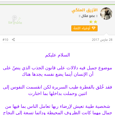
ل
ت
ف
الأزرق الملكي
ا
:: عضو فعّال ::
ع
ل
ا
أوفياء اللمة
ت
:
28 مارس 2017
#10
السلام عليكم
موضوع جميل فيه دلالات على قانون الجذب الذي ينصّ على
أن الإنسان أينما يضع نفسه يجدها هناك
فقد خُلق بالفطرة طيب السريرة لكن انقسمت النفوس إلى
اثنين وحملت بداخلها بما اختارت
شخصية طيبة تعيش لإرضاء ربها تعامل الناس بما فيها من
جمال مهما كانت الظروف المحيطة ودائما تسعة إلى النجاح