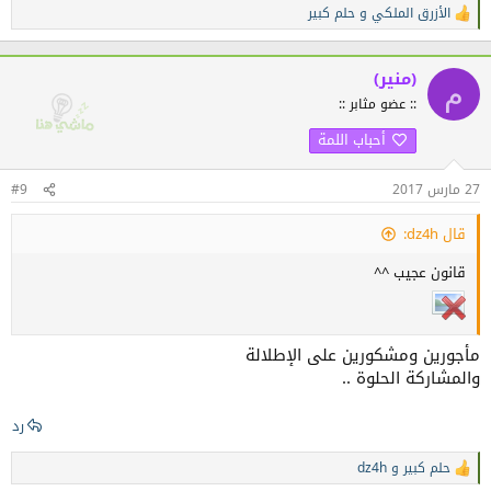
الأزرق الملكي
و
حلم كبير
ا
ل
ت
ف
(منير)
م
ا
:: عضو مثابر ::
ع
ل
أحباب اللمة
ا
ت
:
27 مارس 2017
#9
قال dz4h:
قانون عجيب ^^
مأجورين ومشكورين على الإطلالة
والمشاركة الحلوة ..
رد
حلم كبير
و
dz4h
ا