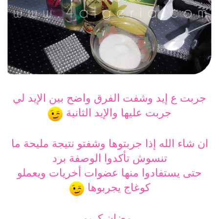
جربت ع إيد وشفت الفرق واضح بين الإيد لي
جربت عليها والإيد الثانية
ان شاء الله إذا جربتوها وشفتو نتيجة مليحة ما
تنسوش تأكدوا الوصفة برد
حتى يستفادوا منها عضوات أخريات ويعملو
كوغاج يجربوها
رمضان كريم