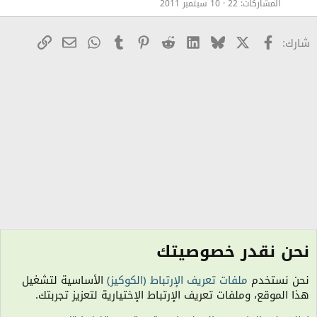
المشاركات
22
10 سبتمبر 2011
X
Facebook
Bluesky
LinkedIn
Reddit
Pinterest
Tumblr
WhatsApp
رابط
البريد الإلكترو
شارك:
نحن نقدر خصوصيتك
الزينة والعناية بالجسم والبشرة والشعر
نحن نستخدم
ملفات تعريف الإرتباط (الكوكيز)
الأساسية لتشغيل
الكوكيز
هذا الموقع، وملفات تعريف الإرتباط الإختيارية لتعزيز تجربتك.
اتصل بنا
شروط الاستخدام
سياسة الخصوصية
مساعدة
R