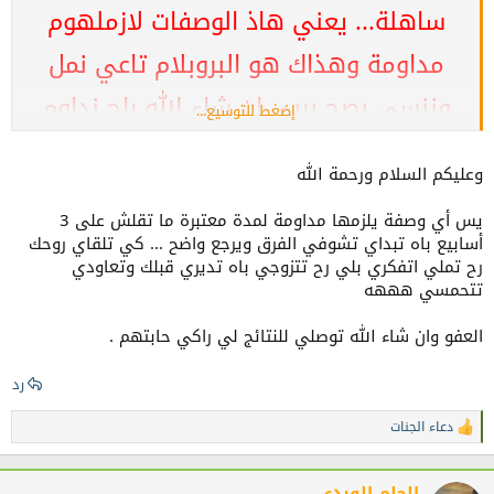
ساهلة... يعني هاذ الوصفات لازملهوم
مداومة وهذاك هو البروبلام تاعي نمل
وننسى بصح بربي ان شاء الله راح نداوم
إضغط للتوسيع...
عليهوم ، شكرا على الإضافة
وعليكم السلام ورحمة الله
يس أي وصفة يلزمها مداومة لمدة معتبرة ما تقلش على 3
أسابيع باه تبداي تشوفي الفرق ويرجع واضح ... كي تلقاي روحك
رح تملي اتفكري بلي رح تتزوجي باه تديري قبلك وتعاودي
تتحمسي هههه
العفو وان شاء الله توصلي للنتائج لي راكي حابتهم .
رد
دعاء الجنات
ا
ل
ت
ف
الحلم الوردي