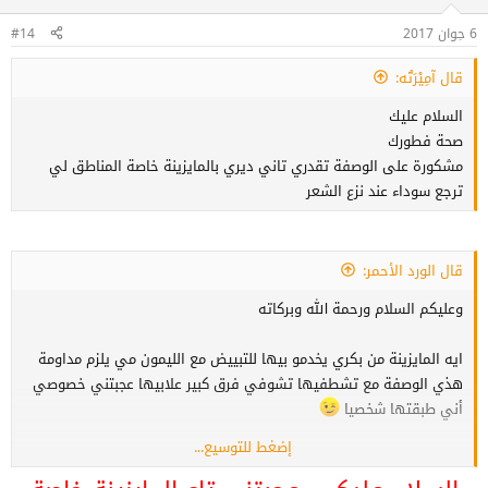
:
6 جوان 2017
#14
قال آمِيْرَتُه:
السلام عليك
صحة فطورك
مشكورة على الوصفة تقدري تاني ديري بالمايزينة خاصة المناطق لي
ترجع سوداء عند نزع الشعر
قال الورد الأحمر:
وعليكم السلام ورحمة الله وبركاته
ايه المايزينة من بكري يخدمو بيها للتبييض مع الليمون مي يلزم مداومة
هذي الوصفة مع تشطفيها تشوفي فرق كبير علابيها عجبتني خصوصي
أني طبقتها شخصيا
إضغط للتوسيع...
مغسي ع الإضافة يعطيك الصحة ومشكورة ع المرور