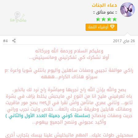
ف
دعاء الجنات
ا
:: عضو متألق ::
ع
ل
ا
أوفياء اللمة
ت
:
26 ماي 2017
#4
وعليكم السلام ورحمة الله وبركاته
أولا نشكرك كي تفكرتيني ومانسيتيش...
راكي موالفة تجيبي وصفات ساهلين واليوم بانتلي شويا واعرة :p
سيرتو هاذاك الكرام...هههه
بصح والله بإذن الله راح نجربها ومباشرة راح نرد لك بالخبر..
باه تعرفيني مليح انا من النوع لي مايحبش يخلط بزاف في بشرة
تاعو... وتاني عمري مانآمن واش نقرا في الnet بصح مور ماقريت
وصفاتك هايلين وطريقة شرحك رائعة... خلاص وليت نجرب وراني
جربت وصفات ونصائح
(سلسلة كوني جميلة العدد الأول والثاني )
وأكيد عجبوني وننصح الجميع بيهوم...
سمحيلي طولت عليك.. المهم ماتبخليش علينا بيسك بتجارب أخرى