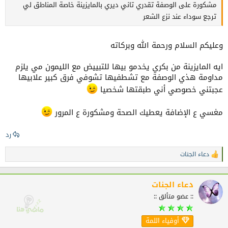
مشكورة على الوصفة تقدري تاني ديري بالمايزينة خاصة المناطق لي
ترجع سوداء عند نزع الشعر
وعليكم السلام ورحمة الله وبركاته
ايه المايزينة من بكري يخدمو بيها للتبييض مع الليمون مي يلزم
مداومة هذي الوصفة مع تشطفيها تشوفي فرق كبير علابيها
عجبتني خصوصي أني طبقتها شخصيا
مغسي ع الإضافة يعطيك الصحة ومشكورة ع المرور
رد
دعاء الجنات
ا
ل
ت
ف
دعاء الجنات
ا
:: عضو متألق ::
ع
ل
ا
أوفياء اللمة
ت