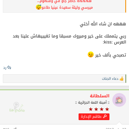
ههههه خاطر جاو في وقتهوم...
ميرسي وليلة سعيدة عينيا طاحو
هههه ان شاء الله أختي
ربي يتمملك على خير ومبروك مسبقا وما تغيبيهاش علينا بعد
العرس :kiss:
تصبحي بألف خير
رد
دعاء الجنات
ا
ل
ت
ف
السلطانة
ا
:: أمينة اللمة الجزائرية ::
ع
ل
ا
طاقم الإدارة
ت
: