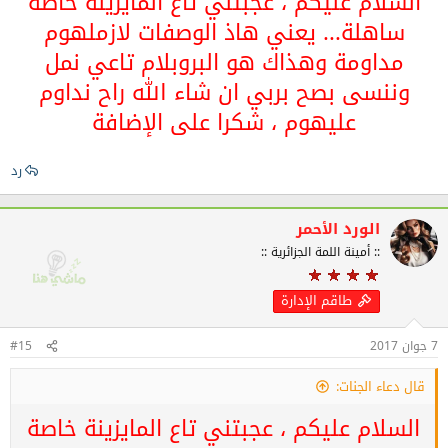
السلام عليكم ، عجبتني تاع المايزينة خاصة
ساهلة... يعني هاذ الوصفات لازملهوم
مداومة وهذاك هو البروبلام تاعي نمل
وننسى بصح بربي ان شاء الله راح نداوم
عليهوم ، شكرا على الإضافة
رد
الورد الأحمر
:: أمينة اللمة الجزائرية ::
طاقم الإدارة
7 جوان 2017
#15
قال دعاء الجنات:
السلام عليكم ، عجبتني تاع المايزينة خاصة