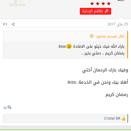
ل
ا
طاقم الإدارة
ت
:
25 ماي 2017
#3
قال ميسم منصور:
بارك الله فيك خيتو على الافادة
:kiss:
رمضان كريم .. دمتي بخير ..
وفيك بارك الرحمان أختي
أهلا بيك ونحن في الخدمة :kiss:
رمضان كريم
رد
Cristal BR
ا
ل
ت