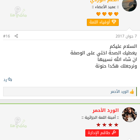
ا
:: عميد الأعضاء ::
ع
ل
ا
أوفياء اللمة
ت
:
7 جوان 2017
#16
السلام عليكم
يعطيك الصحة اختي على الوصفة
ان شاء الله نسييها
ونرجعلك هكدا حنونة
رد
الورد الأحمر
ا
ل
ت
ف
الورد الأحمر
ا
:: أمينة اللمة الجزائرية ::
ع
ل
ا
طاقم الإدارة
ت
: