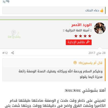
رد
دعاء الجنات
ا
ل
ت
ف
الورد الأحمر
ا
:: أمينة اللمة الجزائرية ::
ع
ل
ا
طاقم الإدارة
ت
:
28 ماي 2017
#12
قال أم ياسمينdz:
وعليكم السلام ورحمة الله وبركاته يعطيك الصحة الوصفة رائعة
محرزة كيما يقولو
أهلا بشبوشتي :kiss::kiss:
تعجبني على خاطر وقت طحت ع الوصفة صاحتها طبقتها قدام
الكاميرا وشفت الفرق واضح في دقيقتها ووقت جربتها شفت بلي