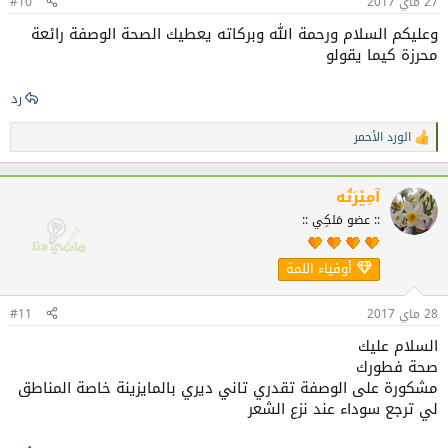
27 ماي 2017
#10
وعليكم السلام ورحمة الله وبركاته يعطيك الصحة الوصفة رائعة
محرزة كيما يقولو
رد
الورد الأحمر
ا
ل
ت
ف
آمِيْرَتُه
ا
:: عضو مَلكِي ::
ع
ل
ا
أوفياء اللمة
ت
:
28 ماي 2017
#11
السلام عليك
صحة فطورك
مشكورة على الوصفة تقدري تاني ديري بالمايزينة خاصة المناطق
لي ترجع سوداء عند نزع الشعر