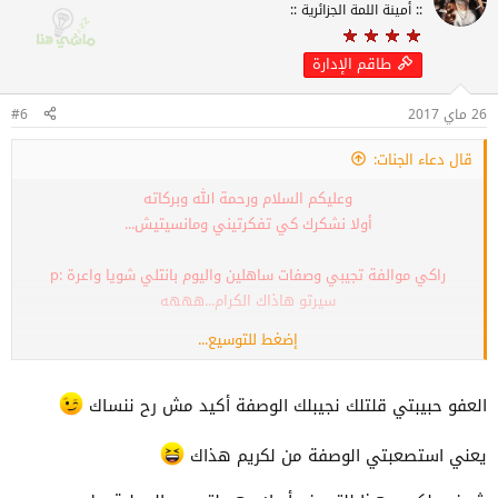
:: أمينة اللمة الجزائرية ::
ع
ل
ا
طاقم الإدارة
ت
:
26 ماي 2017
#6
قال دعاء الجنات:
وعليكم السلام ورحمة الله وبركاته
أولا نشكرك كي تفكرتيني ومانسيتيش...
راكي موالفة تجيبي وصفات ساهلين واليوم بانتلي شويا واعرة :p
سيرتو هاذاك الكرام...هههه
إضغط للتوسيع...
بصح والله بإذن الله راح نجربها ومباشرة راح نرد لك بالخبر..
باه تعرفيني مليح انا من النوع لي مايحبش يخلط بزاف في بشرة تاعو...
وتاني عمري مانآمن واش نقرا في الnet بصح مور ماقريت وصفاتك
العفو حبيبتي قلتلك نجيبلك الوصفة أكيد مش رح ننساك
هايلين وطريقة شرحك رائعة... خلاص وليت نجرب وراني جربت وصفات
يعني استصعبتي الوصفة من لكريم هذاك
ونصائح
(سلسلة كوني جميلة العدد الأول والثاني )
وأكيد عجبوني وننصح
الجميع بيهوم...