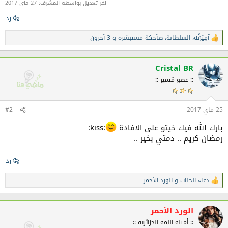
آخر تعديل بواسطة المشرف:
27 ماي 2017
رد
آمِيْرَتُه
،
السلطانة
،
ضآحكة مستبشرة
و 3 آخرون
ا
ل
ت
ف
Cristal BR
ا
:: عضو مُتميز ::
ع
ل
ا
ت
25 ماي 2017
#2
:
بارك الله فيك خيتو على الافادة
:kiss:
رمضان كريم .. دمتي بخير ..
رد
دعاء الجنات
و
الورد الأحمر
ا
ل
ت
ف
الورد الأحمر
ا
:: أمينة اللمة الجزائرية ::
ع