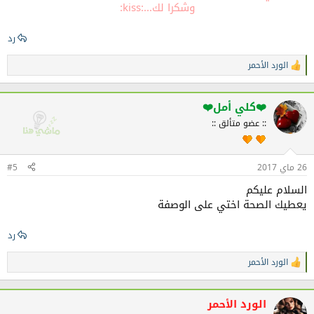
وشكرا لك...:kiss:
رد
الورد الأحمر
ا
ل
ت
ف
❤️كلي أمل❤️
ا
:: عضو متألق ::
ع
ل
ا
ت
26 ماي 2017
#5
:
السلام عليكم
يعطيك الصحة اختي على الوصفة
رد
الورد الأحمر
ا
ل
ت
ف
الورد الأحمر
ا