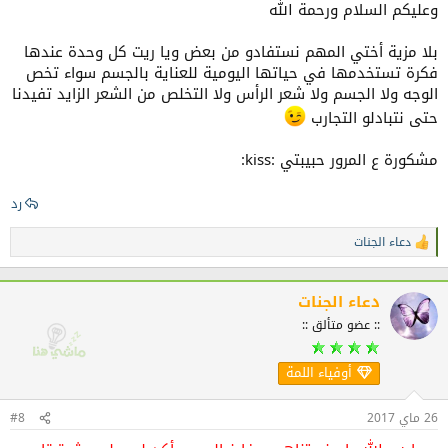
وعليكم السلام ورحمة الله
بلا مزية أختي المهم نستفادو من بعض ويا ريت كل وحدة عندها
فكرة تستخدمها في حياتها اليومية للعناية بالجسم سواء تخص
الوجه ولا الجسم ولا شعر الرأس ولا التخلص من الشعر الزايد تفيدنا
حتى نتبادلو التجارب
مشكورة ع المرور حبيبتي :kiss:
رد
دعاء الجنات
ا
ل
ت
ف
دعاء الجنات
ا
:: عضو متألق ::
ع
ل
ا
أوفياء اللمة
ت
:
26 ماي 2017
#8