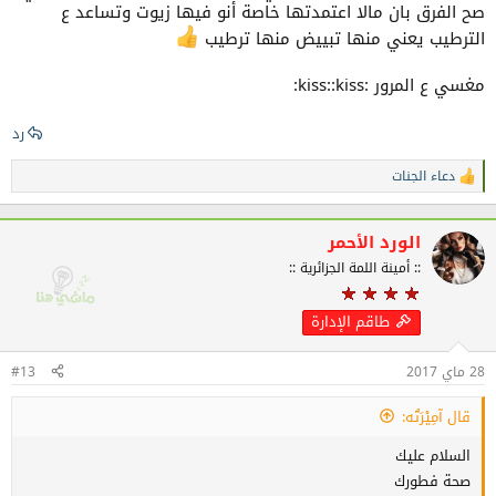
صح الفرق بان مالا اعتمدتها خاصة أنو فيها زيوت وتساعد ع
الترطيب يعني منها تبييض منها ترطيب
مغسي ع المرور :kiss::kiss:
رد
دعاء الجنات
ا
ل
ت
ف
الورد الأحمر
ا
:: أمينة اللمة الجزائرية ::
ع
ل
ا
طاقم الإدارة
ت
:
28 ماي 2017
#13
قال آمِيْرَتُه:
السلام عليك
صحة فطورك