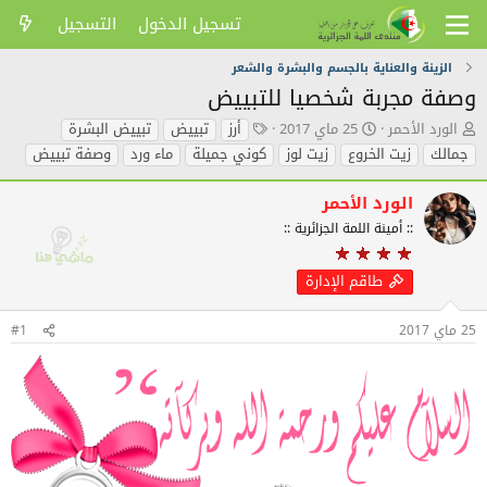
تسجيل الدخول
التسجيل
الزينة والعناية بالجسم والبشرة والشعر
وصفة مجربة شخصيا للتبييض
ك
ت
ا
الورد الأحمر
25 ماي 2017
أرز
تبييض
تبييض البشرة
ا
ا
ل
جمالك
زيت الخروع
زيت لوز
كوني جميلة
ماء ورد
وصفة تبييض
ت
ر
ك
ب
ي
ل
الورد الأحمر
ا
خ
م
ل
ا
ا
:: أمينة اللمة الجزائرية ::
م
ل
ت
و
ن
ا
طاقم الإدارة
ض
ش
ل
و
ر
د
ع
ل
25 ماي 2017
#1
ا
ل
ي
ة