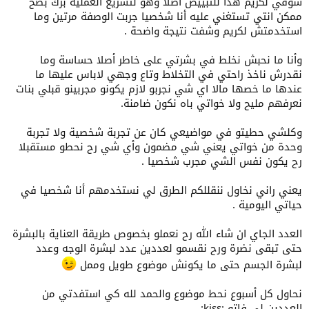
شوفي لكريم هذا للتبييض أصلا وهو لتسريع العملية برك بصح
ممكن انتي تستغني عليه أنا شخصيا جربت الوصفة مرتين وما
سمحيلي طولت عليك.. المهم ماتبخليش علينا بيسك بتجارب أخرى وشكرا
استخدمتش لكريم وشفت نتيجة واضحة .
لك...:kiss:
وأنا ما نحبش نخلط في بشرتي على خاطر أصلا حساسة وما
نقدرش ناخذ راحتي في التخلاط وتاع وجهي لاباس عليها ما
عندها ما خصها مالا اي شي نجربو لازم يكونو مجربينو قبلي بنات
نعرفهم مليح ولا خواتي باه نكون ضامنة.
وكلشي حطيتو في مواضيعي كان عن تجربة شخصية ولا تجربة
وحدة من خواتي يعني شي مضمون وأي شي رح نحطو مستقبلا
رح يكون نفس الشي مجرب شخصيا .
يعني راني نخاول ننقللكم الطرق لي نستخدمهم أنا شخصيا في
حياتي اليومية .
العدد الجاي ان شاء الله رح نعملو بخصوص طريقة العناية بالبشرة
حتى تبقى نضرة ورح نقسمو لعددين عدد لبشرة الوجه وعدد
لبشرة الجسم حتى ما يكونش موضوع طويل وممل
نحاول كل أسبوع نحط موضوع والحمد لله كي استفدتي من
العددين لي فاتو :kiss: