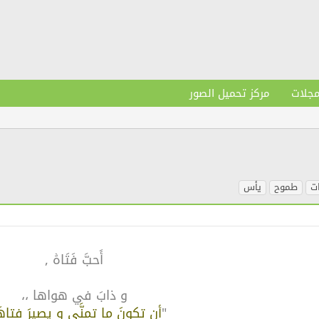
مجلات
مركز تحميل الصور
ت
طموح
يأس
أَحبَّ فَتَاهۡ ,
و ذابَ في هواها ،،
"
أن تكونَ ما تمنَّی
و يصيرَ فتاهَ