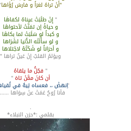
"أَنۡ تراهُ لغزاً و فارسَ رُؤَاها
"
"
إِنۡ طلَبَتۡ عيناهُ لكفاهَا
و حياةً إن تمَنَّتۡ لاۡحتواهَا
و كبداً لو سَلَبَتۡ لما بكاهَا
و لو سأَلَتۡه الدُّنيا لشَرَاها
و أحزاناً لو شَكَتۡهُ لاجۡتلاها
ويؤلمُ القلبٌ إِنۡ عَينٌ تراها "
"
فجُلُّ ما يلقاهُ
أن كانَ ممَّنۡ تاهَ
"
'
اِنهضۡ ،، فعساه تِيهٌ في لُقياه
فأنا رُوحٌ عَمَتۡ عنۡ سِوَاها .......
.
بقلمي :*حزن النبلاء*