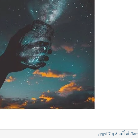
Tam
،
أم أُنٌَيسة
و 7 آخرون