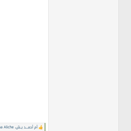
أم أحمــــد يــسّ
،
a Aliche
ا