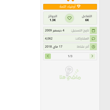
ا
أوفياء اللمة
ل
ي
ة
التفاعل
الجوائز
1.3K
6K
تاريخ التسجيل
4 ديسمبر 2009
المشاركات
4,062
آخر نشاط
17 ماي 2018
1/3