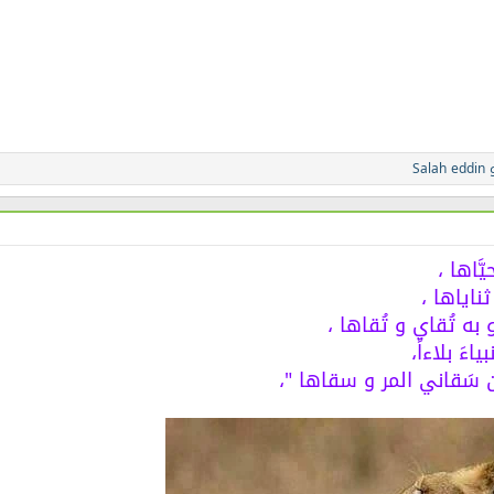
Salah eddin
َّاها ،
ناياها ،
به تُقاي و تُقاها ،
اءَ بلاءاً،
ين سَقاني المر و سقاها "،