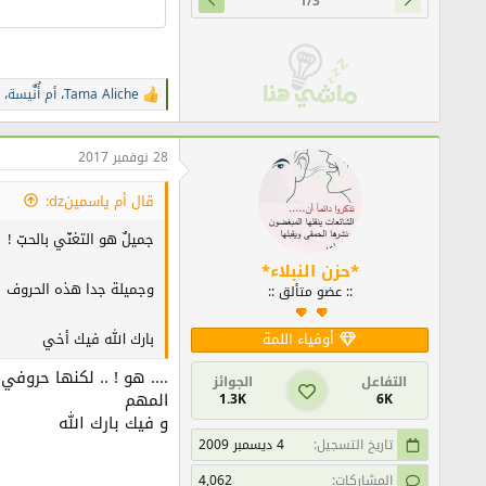
1/3
Tama Aliche
،
أم أُنٌَيسة
،
ا
ل
ت
ف
28 نوفمبر 2017
ا
ع
قال أم ياسمينdz:
ل
ا
جميلٌ هو التغنّي بالحبّ !
ت
:
*حزن النبلاء*
وجميلة جدا هذه الحروف
:: عضو متألق ::
بارك الله فيك أخي
أوفياء اللمة
.... هو ! .. لكنها حروفي
التفاعل
الجوائز
المهم
1.3K
6K
و فيك بارك الله
تاريخ التسجيل
4 ديسمبر 2009
المشاركات
4,062