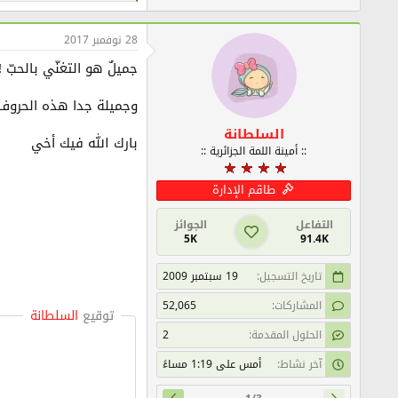
ل
ت
ف
28 نوفمبر 2017
ا
ع
جميلٌ هو التغنّي بالحبّ !
ل
ا
وجميلة جدا هذه الحروف
ت
:
السلطانة
بارك الله فيك أخي
:: أمينة اللمة الجزائرية ::
طاقم الإدارة
التفاعل
الجوائز
5K
91.4K
تاريخ التسجيل
19 سبتمبر 2009
المشاركات
52,065
توقيع
السلطانة
الحلول المقدمة
2
آخر نشاط
أمس على 1:19 مساءً