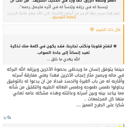
العمر وسعة الرزق، كما ورد في الحديث الشريف: "من أحب أن
يُبسط له في رزقه ويُنسأ له في أثره فليصل رحمه".
نعم هذا صحيح صلة الرحم من أعظم التقربات إلى الله فهو طاعة الرحمن
إضغط للتوسيع...
في المقام الاول وبركة في الرزق ومن مقومات دعائم الأسره وأساسيات
الحياه السليمه ..
قال ذات الشيم:
لكن المؤسف أننا نرى اليوم فتوراً واضحاً في العلاقات العائلية،
وزيارات متباعدة لا تكون إلا في المناسبات الكبرى أو عند الشدائد.
✿ لنفتح قلوبنا ونكتب تجاربنا، فقد يكون في كلمة منك تذكرة
انشغل الناس بالدنيا، وسيطرت وسائل التواصل على حياتنا حتى
تعيد إنساناً إلى جادة الصواب.
صارت الرسالة أو المكالمة الهاتفية تُحسب صلة، مع أن الصلة
الله يهدي ما خلق …​
الحقيقية تحتاج حضوراً وتواصلاً بالقلوب قبل الأجساد.
ليس شرطا ان تجتمع مع أسرتك كل يوم لكنه من الواجب أن لا تغفل عن
حينما يتوفق إنسان ما ويحظى بحصوة الآخرين ويرزقه الله البركه
دعمهم والاهتمام بهم في كل شئون الحياة وان لا تعطي ظهرك لهم
في ماله ويصبح مثار إعجاب الآخرين فهذا يعني مفارقة أسرته
لا احم ولا دستور ..
وأقاربه له من باب الغيرة والحسد فبدلا من ان يدعوا له بالتوفيق
للنقاش:
يحاولوا طمس طموحه وطمس افعاله الطيبه والتقليل من شأنه
مما يباعد بينه وبين أسرته وعائلته وهذه مشكله عامه تعاني
ما هي أبرز أسباب ضعف صلة الرحم في زماننا؟
منها كل المجتمعات ..
شكرا على الطرح المميز ….
الغيرة والحسد ..
هل ترى أن الانشغال وضغوط الحياة عذر مقبول للتقصير فيها؟
رد
نعم لكنه ليس تقصيرا متعمدا ودائما فلا يعزا التقصير الدائم للإنشغال بل
هناك امر في نفس المقصر ..