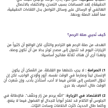
الحقيقة)، بُعد المسافات بسبب التمدن، والاكتفاء بالاتصال
الهاتفي أو الرسائل على وسائل التواصل بدل اللقاءات الحقيقية،
مما أفقد الصلة روحها.
كيف نُحيي صلة الرحم؟
الهدف من صلة الرحم هو التراحم والتآزر، لكن الواقع أن كثيراً من
الزيارات اليوم قد تتحول إلى مصدر توتر بدلا من أن تكون وصلا،
ولهذا أرى أن هناك ثلاثة مفاتيح أساسية:
1) الصرامة :
لا يجب خلطها مع الغِلظة. من المُمكن أن يكون
الإنسان ليناً وصارماً في الوقت نفسه. أزور وأؤدي الواجب، لكن إن
تحوّل المجلس إلى نقاش فيما لا أحب، أستأذن بأدب. وإن شعرت أن
الوقت طال، أنصرف بلا حرج.
2) الاقتصاد في الزيارة:
"الله يرحم من زار وخفّف". فالإطالة في
الجلوس أو الكلام قد تفتح أبواباً للجدال أو الفضول فيما لا ينفع،
وكلما طال الحديث كثرت الخلافات وساءت النيّات.