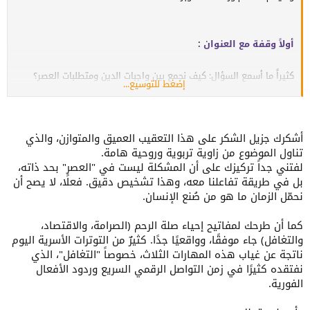
أولاً وقفة مع العنوان :
كثيراً ما أسمع السؤال: كيف نجمع بين واجبات الدين ومتطلبات العصر؟
إضغط للتوسيع...
والحقيقة أن هذا السؤال يوحي ضمنياً بوجود "تصادم" بين الاثنين، مع أن
الدين أصلا جاء لِيُهذّب سلوك الإنسان ويضع له الأولويات. فإن تصادمت
سلوكياتنا "العصرية" مع واجبات الدين، فهذا يعني أن هذه السلوكيات غير
أشكرك جزيل الشكر على هذا التعقيب العميق والمتوازن، والذي
سوية من الأساس وتحتاج إلى مراجعة.
تناول الموضوع من زاوية تربوية وروحية هامة.
لفتني جداً تركيزك على أن المشكلة ليست في "العصر" بحد ذاته،
بل في طريقة تفاعلنا معه، وهذا تشخيص دقيق. فعلًا، لا يصح أن
بعض الناس لجأ إلى أسلوب حياة "انعزالي" أو "رِجعي" ليحمي نفسه من
نحمّل الزمان ما هو من صُنع الإنسان.
فوضى العصر، وهذا خيار مفهوم، لأن "العصر" لا يفرض شيئاً على أحد، بل
نحن من نختار كيف ندير أوقاتنا وننظم حياتنا. ولنا في بعض المجتمعات
كما أن طرحك لمفاتيح إحياء صلة الرحم (الصرامة، والاقتصاد،
مثل الأميش والمورمون مثال على جماعات اختارت نمط حياة يحترم
والتغافل) جاء موفقًا، وواقعيًا جدًا. كثيرٌ من التوترات الأسرية اليوم
معتقداتها ويحافظ على توازنها الروحي والاجتماعي.
ناتجة عن غياب هذه المهارات الثلاث، خصوصاً "التغافل"، الذي
نفتقده كثيرًا في زمن التواصل الرقمي السريع وردود الأفعال
الفورية.