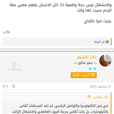
والانشغال ليس حجة واقعية اذا كان الانسان يفهم معنى صلة
الرحم سيجد لها وقت
جزيت خيرا غالياي
رد
ام أمينة
ا
ل
ت
ف
ذات الشيم
ا
..:: عضو متألق ::..
ع
ل
ا
أوفياء اللمة
ت
:
21 سبتمبر 2025
#15
قال إلياس:
في زمن التكنولوجيا والتواصل الرقمي، لم تعد المسافات تُقاس
بالكيلومترات، بل باتت تُقاس بدرجة البرود العاطفي والانشغال الزائف