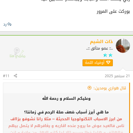
يعني ولا واحد يمكن يتحجج بالظروف و مشاغل الحياة. فقط لمن لا يهمه أمرك
بوركت على المرور
منهم حاجة خلاف
رد
رجعنا في وقت صلة الرحم مربوطة بقبول صداقة أو بلوك.. يعني صعييب زماننا
نتلم مع العائلة الكبيرة الا نادرا.
ذات الشيم
على كل ربي يحفظ الجميع و يرزقهم الخير
..:: عضو متألق ::..
أوفياء اللمة
21 سبتمبر 2025
#11
قال هواري بومدين.:
وعليكم السلام و رحمة الله
ما هي أبرز أسباب ضعف صلة الرحم في زماننا؟
من ابرز الاسباب التكنولوجيا الحديثة -- مثلا رانا نشوفو بزااف
ناس فالعيد عوض ما يروح عنده اقاربه و يغافرهم لا يتصل بيهم
فالهاتف و هادا خطا جسيم (الا ادا كانو الاهل من ولاية و انت