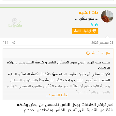
صلة الرحم لا تقتصر على كثرة الزيارات، بل تسبقها معرفة آداب الزيارة
ل
ت
والحديث: فزيارة المريض مثلاً لا يجوز أن تطول فتثقل عليه وهو بحاجة
ف
ذات الشيم
للراحة... بل أذهب أبعد من ذلك: قبل أن نصل أرحامنا علينا أن نصل ذواتنا
ا
..:: عضو متألق ::..
أولاً، وهذا لا يتحقق إلا بخلوة مع النفس وترتيب الأولويات، حتى يكون
ع
ل
وصلنا لهم مبنياً على قلب صافٍ ونية خالصة لله في التراحم والتآزر.
ا
أوفياء اللمة
ت
:
21 سبتمبر 2025
#14
شكراً على الموضوع وبارك الله فيك
قال ام أمينة:
ضعف صلة الرحم اليوم يعود لانشغال الناس و هيمنة التكنولوجيا و تراكم
الخلافات
لكن لا ينبغي أن تكون ضغوط الحياة مبررًا دائمًا فالكلمة الطيبة و الزيارة
القصيرة قد تُحيي القلوب و إحياء هذه القيمة يبدأ بالمبادرة و التسامح
و تربية الأبناء على أن صلة الرحم عبادة لا تُؤجل فالقرب الحقيقي لا يُقاس
بالزمن بل بالنية و المحبة
إضغط للتوسيع...
مشكورة عزيزتي على الموضوع
نعم تراكم الخلافات يجعل الناس تتحسس من بعض وكلهم
ينتظرون القطرة التي تفيض الكأس ويقطعون رحمهم