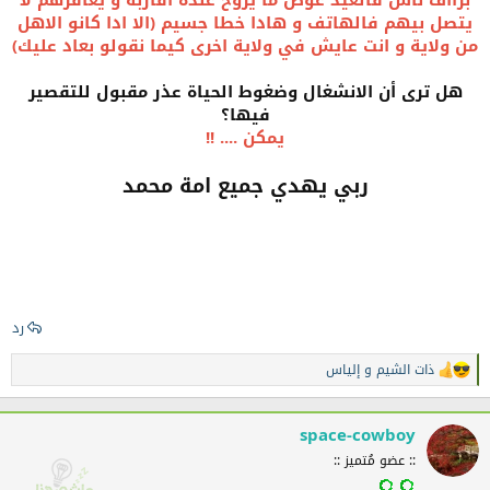
يتصل بيهم فالهاتف و هادا خطا جسيم (الا ادا كانو الاهل
من ولاية و انت عايش في ولاية اخرى كيما نقولو بعاد عليك)
هل ترى أن الانشغال وضغوط الحياة عذر مقبول للتقصير
فيها؟
يمكن .... !!
ربي يهدي جميع امة محمد
رد
ذات الشيم
و
إلياس
ا
ل
ت
ف
space-cowboy
ا
:: عضو مُتميز ::
ع
ل