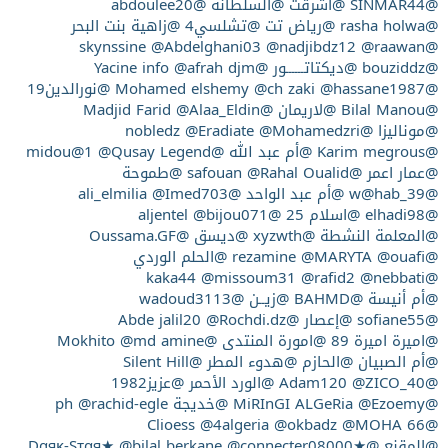
@SINMAR44
@أشرقت
@السلطانة
@abdoulee20
@rasha holwa
@رياض تت
@تشلسي4
@زاهية بنت البحر
@Abdelghani03
@nadjibdz12
@raawan
@skynssine
@bouziddz
@ديكتاتــــــور
@Yacine info
@afrah djm
@Mohamed elshemy
@hassane1987
@ch zaki
@نورالدين19
@Bilal Manou
@لاريمان
@Madjid Farid
@Alaa_Eldin
@موناليزا
@nobledz
@Mohamedzri
@Eradiate
@Karim megrous
@أم عبد الله
@midou@1
@Qusay Legend
@عمار اعمر
@safouan
@Rahal Oualid
@طموحة
@w@hab_39
@أم عبد الواحد
@ali_elmilia
@Imed703
@elhadi98
@اسلام 25
@aljentel
@bijou071
@المعلمة النشطة
@xyzwth
@ديسق
@Oussama.GF
@rezamine
@ouafi
@MARYTA
@الحلم الوردي
@missoum31
@rafid2
@nebbati
@kaka44
@أم أنيسة
@BAHMD
@زيــن
@wadoud3113
@sofiane55
@إعصار
@Abde jalil20
@Rochdi.dz
@اميرة اميرة 89
@امورة المنتدى
@Mokhito
@md amine
@أم الصبيان
@الحازم
@هدوء المطر
@Silent Hill
@Adam120
@ZICO_40
@الورد الأحمر
@عزيز1982
@MiRInGI ALGeRia
@Ezoemy
@خديجة ph
@rachid-egle
@4algeria
@okbadz
@MOHA 66
@Clioess
@المقنع
@★Dαяĸ-Sтαя★
@connecter08000
@bilal berkane