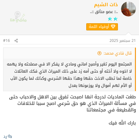
العائلة ليست مجرد أسماء محفوظة في قائمة الأسماء بهواتفنا، بل هي
ذات الشيم
دفء يُستشعر، ويد تُمدّ، وقلوب تلتقي قبل الأجساد، لا شيء يُعوِّض
..:: عضو متألق ::..
لحظة جلوسك مع والدتك تُقبِّل رأسها، أو ضحكة تتقاسمها مع إخوتك، أو
حضن عمٍّ أو خالةٍ اشتاقوا لرؤيتك.
أوفياء اللمة
قد تكون التكنولوجيا وسيلة لمن لديهم بعد المسافة، لكنها لن تكون
21 سبتمبر 2025
#16
يومًا بديلاً عن اللقاء الحقيقي، لنجعل هذا العيد فرصة لاستعادة القرب،
ولنزُر أرحامنا لا لنُجري مكالمة أخرى، بل لنُعيد للحياة نكهتها الإنسانية
قال فادي محمد:
المفقودة.
المجتمع اليوم تغير وأصبح اماني ومادي لا يفكر الا في مصلحته ولا يهمه
لا اخوه ولا أخته أو حتى أمه زد على ذلك الميراث الذي فكك العائلات
خاصة لما تطلب الاخت حقها وهذا حقها الشرعي وكذلك لما يكون الأب
أو الأم لهم أموال ولا يوزعونها بعدل
طغت الماديات لدرجة انها اصبحت تفرق بين الاهل والاحباب حتى
في مسألة الميراث الذي هو حق شرعي اصبح سببا للخلافات
والقطيعة في مجتمعاتنا
بارك الله فيك
رد