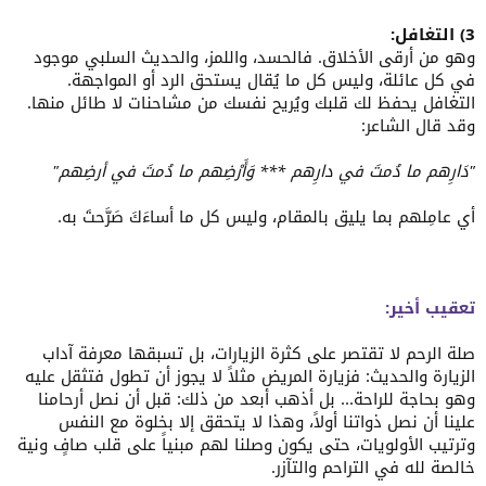
3) التغافل:
وهو من أرقى الأخلاق. فالحسد، واللمز، والحديث السلبي موجود
في كل عائلة، وليس كل ما يُقال يستحق الرد أو المواجهة.
التغافل يحفظ لك قلبك ويُريح نفسك من مشاحنات لا طائل منها.
وقد قال الشاعر:
"دَارِهم ما دُمتَ في دارِهم *** وَأَرْضِهم ما دُمتَ في أرضِهم"
أي عامِلهم بما يليق بالمقام، وليس كل ما أساءَكَ صَرَّحتَ به.
تعقيب أخير:
صلة الرحم لا تقتصر على كثرة الزيارات، بل تسبقها معرفة آداب
الزيارة والحديث: فزيارة المريض مثلاً لا يجوز أن تطول فتثقل عليه
وهو بحاجة للراحة... بل أذهب أبعد من ذلك: قبل أن نصل أرحامنا
علينا أن نصل ذواتنا أولاً، وهذا لا يتحقق إلا بخلوة مع النفس
وترتيب الأولويات، حتى يكون وصلنا لهم مبنياً على قلب صافٍ ونية
خالصة لله في التراحم والتآزر.