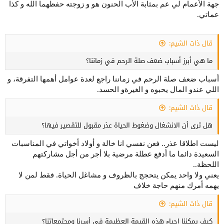
جهة الأعمام لي عم بمثابة الأب الحنون هو و زوجته حفظهما الله و كذا
عماتي.
قال ذات الشيم:
ما هي أبرز أسباب ضعف صلة الرحم في زماننا؟
أسباب ضعف صلة الرحم في زماننا راجع لعدة عوامل أهمها التفرقة، و
اللي عندو المال يحبوه و الغيرةو الحسد.
قال ذات الشيم:
هل ترى أن الانشغال وضغوط الحياة عذر مقبول للتقصير فيها؟
ليست اطلاقا عذر.. فعن نفسي انا خالة و أولاد أخواتي في المناسبات
السعيدة دائما ما أدفع عطلة مرضية بلا أجر من أجل مشاركتهم
اللحظة..
يعني ولا واحد يمكن يتحجج بالظروف و مشاغل الحياة. فقط لمن لا
يهمه أمرك منهم حاجة خلاف
قال ذات الشيم:
كيف يمكننا إحياء هذه القيمة العظيمة في أسرنا ومجتمعاتنا؟