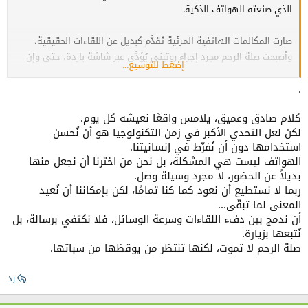
الذي صنعته الهواتف الذكية.
صارت المكالمات الهاتفية المرئية تُقدَّم كبديل عن اللقاءات الحقيقية،
وأصبحت صلة الرحم مجرد إجراء روتيني يُؤدَّى عبر شاشة باردة، حتى وإن
إضغط للتوسيع...
كانت المسافة لا تتعدى بضعة كيلومترات .
.
أصبح من المعتاد أن يكتفي البعض بضغط زر الاتصال ليقول "عيد مبارك" أو
كلام صادق وعميق، يلامس واقعًا نعيشه كل يوم.
"كيف حالك؟"، ثم يضع الهاتف جانبًا ويواصل حياته وكأن شيئًا لم يكن.
لكن لعل التحدي الأكبر في زمن التكنولوجيا هو أن نُحسن
استخدامها دون أن نُفرِّط في إنسانيتنا.
أين دفء المصافحة؟ أين اللقاءات التي كانت تمتد لساعات؟ أين ضحكات
الهواتف ليست هي المشكلة، بل نحن من اخترنا أن نجعل منها
الأطفال في الأروقة، وروائح الأطباق التقليدية التي تُشعل الحنين؟ لقد
بديلاً عن الحضور، لا مجرد وسيلة وصل.
تلاشت هذه التفاصيل شيئًا فشيئًا، وحل محلها عالم افتراضي لا روح فيه.
ربما لا نستطيع أن نعود كما كنا تمامًا، لكن بإمكاننا أن نُعيد
المعنى لما تبقّى...
المؤسف أكثر هو أن هناك من لا يصل رحمه حتى عبر هذه الوسائل،
أن ندمج بين دفء اللقاءات وسرعة الوسائل، فلا نكتفي برسالة، بل
متجاهلاً كل الروابط الإنسانية والشرعية التي تحث على صلة الرحم،
نُتبعها بزيارة.
المناسبات الدينية التي كانت في الماضي تجمع العائلات حول مائدة
صلة الرحم لا تموت، لكنها تنتظر من يوقظها من سباتها.
واحدة، أصبحت تمرّ مرور الكرام دون لقاء، ودون حتى مكالمة مجاملة.
رد
نحن بحاجة إلى إعادة إحياء المعنى الحقيقي لصلة الرحم، إلى أن نُدرك أن