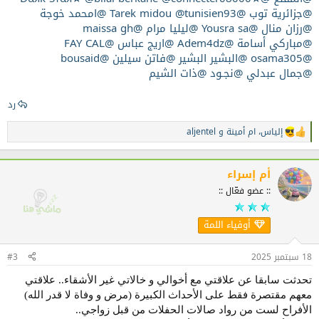
@جزائرية توب
@Tarek midou
@tunisien93
@امحمد خوجة
@رزان منال
@Yousra sa
@ليليا مرام
@maissa gh
@مباركي أسامة
@Adem4dz
@اريج عباس
@FAY CAL
@osama305
@البشير البشير
@فاتن سيلين
@bousaid
@جمال عبدلي
@نجـود
@ذات الشيم
رد
إلياس
،
ام أمينة
و
aljentel
ا
ل
ت
ف
أم إسراء
ا
:: عضو فعّال ::
ع
ل
ا
أوفياء اللمة
ت
:
18 سبتمبر 2025
#3
تحدثت سابقا عن علاقتي مع أخوالي و خالاتي غير الأشقاء.. علاقتي
معهم مقتصرة فقط على الأحداث الكبيرة (مرض و وفاة لا قدر الله)
الأفراح لست من رواد صالات الحفلات من قبل زواجي..