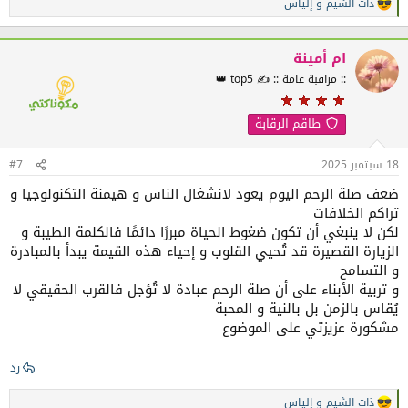
ذات الشيم
و
إلياس
ا
كيف يمكننا إحياء هذه القيمة العظيمة في أسرنا ومجتمعاتنا؟
ل
هي موجوده خلقه لأنها غريزه في النفس البشريه مالم يعتريها شيء
ت
من الشوائب فيحركها فتكون منحرفه عن غريزتها واذا انحرفت لا يمكن
ف
ام أمينة
ا
إصلاحها إلا بتوفيق من الله وهداية منه ،ولا تصلح إلا بالرجوع لتحكيم
:: مراقبة عامة :: ✍️ top5 👑
ع
العقل ومخافة الله …​
ل
ا
طاقم الرقابة
ت
:
18 سبتمبر 2025
#7
ضعف صلة الرحم اليوم يعود لانشغال الناس و هيمنة التكنولوجيا و
تراكم الخلافات
لكن لا ينبغي أن تكون ضغوط الحياة مبررًا دائمًا فالكلمة الطيبة و
الزيارة القصيرة قد تُحيي القلوب و إحياء هذه القيمة يبدأ بالمبادرة
و التسامح
و تربية الأبناء على أن صلة الرحم عبادة لا تُؤجل فالقرب الحقيقي لا
يُقاس بالزمن بل بالنية و المحبة
مشكورة عزيزتي على الموضوع
رد
ذات الشيم
و
إلياس