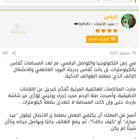
ا
ل
ت
ف
إلياس
ا
:: عميد الأعضاء :: ✍️top5👑
ع
ل
ا
أوفياء اللمة
ت
:
18 سبتمبر 2025
#8
في زمن التكنولوجيا والتواصل الرقمي، لم تعد المسافات تُقاس
بالكيلومترات، بل باتت تُقاس بدرجة البرود العاطفي والانشغال
الزائف الذي صنعته الهواتف الذكية.
صارت المكالمات الهاتفية المرئية تُقدَّم كبديل عن اللقاءات
الحقيقية، وأصبحت صلة الرحم مجرد إجراء روتيني يُؤدَّى عبر شاشة
باردة، حتى وإن كانت المسافة لا تتعدى بضعة كيلومترات .
أصبح من المعتاد أن يكتفي البعض بضغط زر الاتصال ليقول "عيد
مبارك" أو "كيف حالك؟"، ثم يضع الهاتف جانبًا ويواصل حياته وكأن
شيئًا لم يكن.