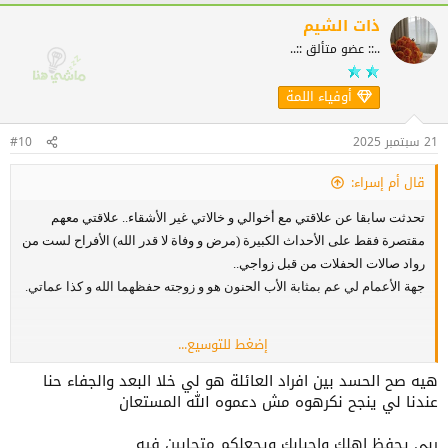
ت
ف
ذات الشيم
ا
..:: عضو متألق ::..
ع
ل
ا
أوفياء اللمة
ت
:
21 سبتمبر 2025
#10
قال أم إسراء:
تحدثت سابقا عن علاقتي مع أخوالي و خالاتي غير الأشقاء.. علاقتي معهم
مقتصرة فقط على الأحداث الكبيرة (مرض و وفاة لا قدر الله) الأفراح لست من
رواد صالات الحفلات من قبل زواجي..
جهة الأعمام لي عم بمثابة الأب الحنون هو و زوجته حفظهما الله و كذا عماتي.
إضغط للتوسيع...
أسباب ضعف صلة الرحم في زماننا راجع لعدة عوامل أهمها التفرقة، و اللي
هيه صح الحسد بين افراد العائلة هو لي خلا البعد والجفاء حنا
عندو المال يحبوه و الغيرةو الحسد.
عندنا لي ينجح نكرهوه مش دعموه الله المستعان
ليست اطلاقا عذر.. فعن نفسي انا خالة و أولاد أخواتي في المناسبات السعيدة
ربي يحفظ اهلك واحبابك ويجعلكم متحابين فيه
دائما ما أدفع عطلة مرضية بلا أجر من أجل مشاركتهم اللحظة..