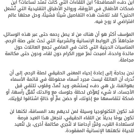
أين دفء المصافحة؟ أين اللقاءات التي كانت تمتد لساعات؟ أين
ضحكات الأطفال في الأروقة، وروائح الأطباق التقليدية التي تُشعل
الحنين؟ لقد تلاشت هذه التفاصيل شيئًا فشيئًا، وحل محلها عالم
افتراضي لا روح فيه.
المؤسف أكثر هو أن هناك من لا يصل رحمه حتى عبر هذه الوسائل،
متجاهلاً كل الروابط الإنسانية والشرعية التي تحث على صلة الرحم،
المناسبات الدينية التي كانت في الماضي تجمع العائلات حول
مائدة واحدة، أصبحت تمرّ مرور الكرام دون لقاء، ودون حتى مكالمة
مجاملة.
نحن بحاجة إلى إعادة إحياء المعنى الحقيقي لصلة الرحم، إلى أن
نُدرك أن العائلة ليست مجرد أسماء محفوظة في قائمة الأسماء
بهواتفنا، بل هي دفء يُستشعر، ويد تُمدّ، وقلوب تلتقي قبل
الأجساد، لا شيء يُعوِّض لحظة جلوسك مع والدتك تُقبِّل رأسها، أو
ضحكة تتقاسمها مع إخوتك، أو حضن عمٍّ أو خالةٍ اشتاقوا لرؤيتك.
قد تكون التكنولوجيا وسيلة لمن لديهم بعد المسافة، لكنها لن
تكون يومًا بديلاً عن اللقاء الحقيقي، لنجعل هذا العيد فرصة
لاستعادة القرب، ولنزُر أرحامنا لا لنُجري مكالمة أخرى، بل لنُعيد
للحياة نكهتها الإنسانية المفقودة.