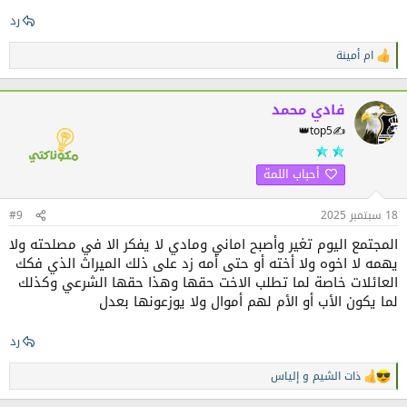
رد
ام أمينة
ا
ل
ت
ف
فادي محمد
ا
👑top5✍️
ع
ل
ا
أحباب اللمة
ت
:
18 سبتمبر 2025
#9
المجتمع اليوم تغير وأصبح اماني ومادي لا يفكر الا في مصلحته ولا
يهمه لا اخوه ولا أخته أو حتى أمه زد على ذلك الميراث الذي فكك
العائلات خاصة لما تطلب الاخت حقها وهذا حقها الشرعي وكذلك
لما يكون الأب أو الأم لهم أموال ولا يوزعونها بعدل
رد
ذات الشيم
و
إلياس
ا
ل