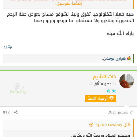
إضغط للتوسيع...
عايش في ولاية اخرى كيما نقولو بعاد عليك)
هيه فعلا التكنولوجيا تفرق ولينا نشوفو مساج يعوض صلة الرحم
الحضورية ونعجزو ولا نستثقلو اننا نروحو ونزرو رحمنا
هل ترى أن الانشغال وضغوط الحياة عذر مقبول للتقصير فيها؟
يمكن .... !!
بارك الله فيك
ربي يهدي جميع امة محمد
رد
هواري بومدين.
ا
ل
ت
ف
ذات الشيم
ا
..:: عضو متألق ::..
ع
ل
ا
أوفياء اللمة
ت
:
21 سبتمبر 2025
#12
قال space-cowboy:
وعليكم السلام ورحمة الله وبركاته،