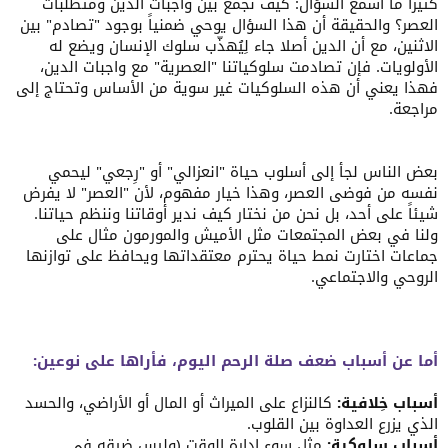
كثيراً ما أسمع السؤال: كيف نجمع بين واجبات الدين ومتطلبات
ما هي أبرز أسباب ضعف صلة الرحم في زماننا؟
العصر؟ والحقيقة أن هذا السؤال يوحي ضمنياً بوجود "تصادم" بين
الاثنين، مع أن الدين أصلا جاء لِيُهذّب سلوك الإنسان ويضع له
هل ترى أن الانشغال وضغوط الحياة عذر مقبول للتقصير فيها؟
الأولويات. فإن تصادمت سلوكياتنا "العصرية" مع واجبات الدين،
فهذا يعني أن هذه السلوكيات غير سوية من الأساس وتحتاج إلى
مراجعة.
كيف يمكننا إحياء هذه القيمة العظيمة في أسرنا ومجتمعاتنا؟
بعض الناس لجأ إلى أسلوب حياة "انعزالي" أو "رِجعي" ليحمي
✿ لنفتح قلوبنا ونكتب تجاربنا، فقد يكون في كلمة منك تذكرة
نفسه من فوضى العصر، وهذا خيار مفهوم، لأن "العصر" لا يفرض
تعيد إنساناً إلى جادة الصواب.
شيئاً على أحد، بل نحن من نختار كيف ندير أوقاتنا وننظم حياتنا.
ولنا في بعض المجتمعات مثل الأميش والمورمون مثال على
جماعات اختارت نمط حياة يحترم معتقداتها ويحافظ على توازنها
الروحي والاجتماعي.
أما عن أسباب ضعف صلة الرحم اليوم، فأراها على نوعين:
أسباب خِلافية:
كالنزاع على الميراث أو المال أو الأراضي، والحسد
الذي يزرع العداوة بين القلوب.
أسباب سلوكية:
مثل سوء إدارة الوقت (وليس ضيقه في