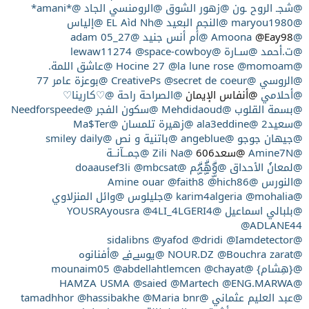
@شجـ الروح ـون
@زهور الشوق
@الرومنسي الجاد
@*amani*
@maryou1980
@النجم البعيد
@EL Aìd Nh
@إلياس
@Amoona
@Eay98
@أم أنس جنيد
@adam 05_27
@ت.أحمد
@سـارة
@lewaw11274
@space-cowboy
@Hocine 27
@momoam
@la lune rose
@عاشق اللمة.
@الروسي
@CreativePs
@secret de coeur
@بوعزة عامر 77
@أحلامي
@أنفاس الإيمان
@الصراحة راحة
@♡كارينا♡
@بسمة القلوب
@Mehdidaoud
@سكون الفجر
@Needforspeede
@سعيد2
@ala3eddine
@زهيرة تلمسان
@Ma$Ter
@جيهان جوجو
@angeblue
@باتنية و نص
@smiley daily
@Amine7N
@سعد606
@Zili Na
@جمــآنــة
@لمعانُ الأحداق
@وۣۗهۣۗہۣۗم
@doaausef3li
@mbcsat
@النورس
@Amine ouar
@hich86
@faith8
@karim4algeria
@mohalia
@جليلوس
@وائل المنزلاوي
@بلبالي اسماعيل
@YOUSRAyousra
@4LI_4LGERI4
@ADLANE44
@yafod
@dridi
@Iamdetector
@sidalibns
@NOUR.DZ
@Bouchra zarat
@يوسےفے
@أفنانوه
@{هِشام}
@mounaim05
@chayat
@abdellahtlemcen
@saied
@Martech
@ENG.MARWA
@HAMZA USMA
@عبد العليم عثماني
@tamadhhor
@Maria bnr
@hassibakhe