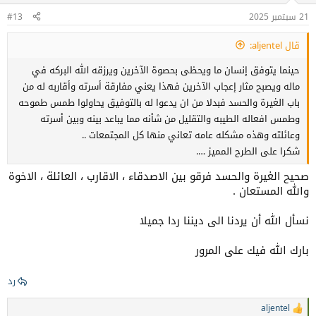
حرج.
21 سبتمبر 2025
#13
قال aljentel:
2) الاقتصاد في الزيارة:
"الله يرحم من زار وخفّف". فالإطالة في
الجلوس أو الكلام قد تفتح أبواباً للجدال أو الفضول فيما لا ينفع، وكلما
حينما يتوفق إنسان ما ويحظى بحصوة الآخرين ويرزقه الله البركه في
طال الحديث كثرت الخلافات وساءت النيّات.
ماله ويصبح مثار إعجاب الآخرين فهذا يعني مفارقة أسرته وأقاربه له من
باب الغيرة والحسد فبدلا من ان يدعوا له بالتوفيق يحاولوا طمس طموحه
3) التغافل:
وطمس افعاله الطيبه والتقليل من شأنه مما يباعد بينه وبين أسرته
وهو من أرقى الأخلاق. فالحسد، واللمز، والحديث السلبي موجود في كل
وعائلته وهذه مشكله عامه تعاني منها كل المجتمعات ..
عائلة، وليس كل ما يُقال يستحق الرد أو المواجهة. التغافل يحفظ لك
شكرا على الطرح المميز ….
قلبك ويُريح نفسك من مشاحنات لا طائل منها. وقد قال الشاعر:
صحيح الغيرة والحسد فرقو بين الاصدقاء ، الاقارب ، العائلة ، الاخوة
والله المستعان .
"دَارِهم ما دُمتَ في دارِهم *** وَأَرْضِهم ما دُمتَ في أرضِهم"
نسأل الله أن يردنا الى ديننا ردا جميلا
أي عامِلهم بما يليق بالمقام، وليس كل ما أساءَكَ صَرَّحتَ به.
بارك الله فيك على المرور
رد
تعقيب أخير:
aljentel
ا