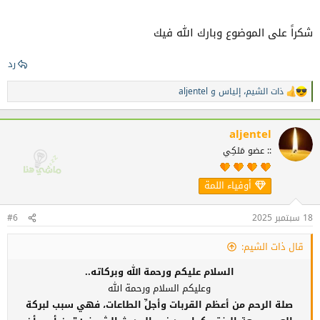
شكراً على الموضوع وبارك الله فيك
رد
ذات الشيم
،
إلياس
و
aljentel
ا
ل
ت
ف
aljentel
ا
:: عضو مَلكِي
ع
ل
ا
أوفياء اللمة
ت
:
18 سبتمبر 2025
#6
قال ذات الشيم:
السلام عليكم ورحمة الله وبركاته..
وعليكم السلام ورحمة الله
صلة الرحم من أعظم القربات وأجلِّ الطاعات، فهي سبب لبركة