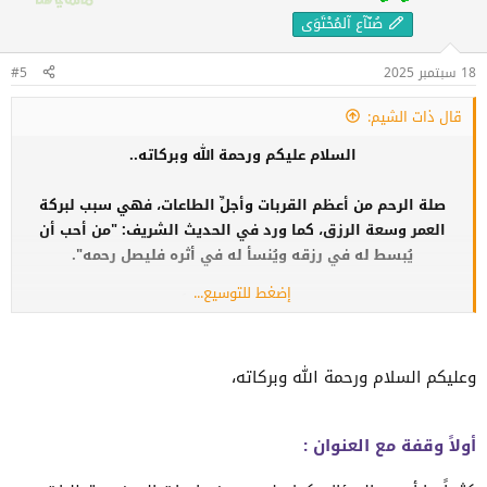
ا
صُنّآع آلمُحْتَوَى
ت
:
18 سبتمبر 2025
#5
قال ذات الشيم:
السلام عليكم ورحمة الله وبركاته..
صلة الرحم من أعظم القربات وأجلِّ الطاعات، فهي سبب لبركة
العمر وسعة الرزق، كما ورد في الحديث الشريف: "من أحب أن
يُبسط له في رزقه ويُنسأ له في أثره فليصل رحمه".
إضغط للتوسيع...
لكن المؤسف أننا نرى اليوم فتوراً واضحاً في العلاقات العائلية،
وزيارات متباعدة لا تكون إلا في المناسبات الكبرى أو عند الشدائد.
انشغل الناس بالدنيا، وسيطرت وسائل التواصل على حياتنا حتى
وعليكم السلام ورحمة الله وبركاته،
صارت الرسالة أو المكالمة الهاتفية تُحسب صلة، مع أن الصلة
الحقيقية تحتاج حضوراً وتواصلاً بالقلوب قبل الأجساد.
أولاً وقفة مع العنوان :
للنقاش: