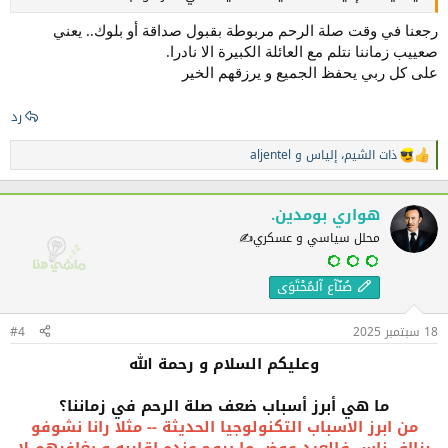
رجعنا في وقت صلة الرحم مربوطة بقبول صداقة أو بلوك.. يعني
صعييب زماننا نتلم مع العائلة الكبيرة الا نادرا.
على كل ربي يحفظ الجميع و يرزقهم الخير
رد
ذات الشيم
،
إلياس
و
aljentel
ا
ل
ت
ف
هواري بومدين.
ا
محلل سياسي و عسكري✍️
ع
ل
ا
صُنّآع آلمُحْتَوَى
ت
:
18 سبتمبر 2025
#4
وعليكم السلام و رحمة الله
ما هي أبرز أسباب ضعف صلة الرحم في زماننا؟
من ابرز الاسباب التكنولوجيا الحديثة -- مثلا رانا نشوفو
بزااف ناس فالعيد عوض ما يروح عنده اقاربه و يغافرهم لا