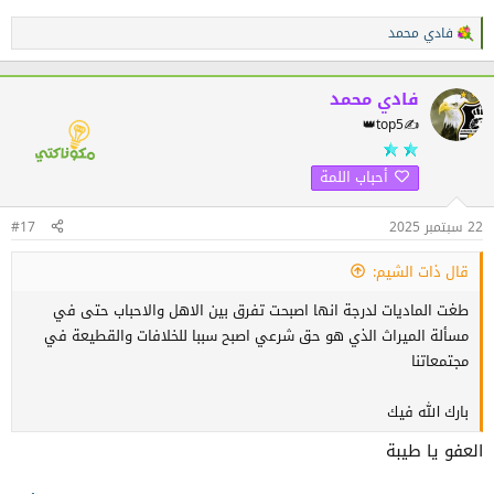
فادي محمد
ا
ل
ت
ف
فادي محمد
ا
👑top5✍️
ع
ل
ا
أحباب اللمة
ت
:
22 سبتمبر 2025
#17
قال ذات الشيم:
طغت الماديات لدرجة انها اصبحت تفرق بين الاهل والاحباب حتى في
مسألة الميراث الذي هو حق شرعي اصبح سببا للخلافات والقطيعة في
مجتمعاتنا
بارك الله فيك
العفو يا طيبة