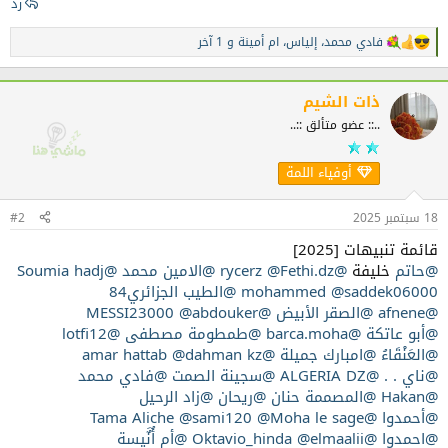
رد
فادي محمد
،
إلياس
،
ام أمينة
و 1 آخر
ا
ل
ت
ف
ذات الشيم
ا
..:: عضو متألق ::..
ع
ل
ا
أوفياء اللمة
ت
:
18 سبتمبر 2025
#2
قائمة تنبيهات [2025]
@حاتم
خليفة
@rycerz
@Fethi.dz
@الامين محمد
@Soumia hadj
@saddek06000
mohammed
@الطيب الجزائري84
@afnene
@الصقر الأبيض
@MESSI23000
@abdouker
@أبو عاتكة
@barca.moha
@طمطومة مصطفى
@lotfi12
@العَنْقَاءُ
@امبارك جميلة
@amar hattab
@dahman kz
@ناي . .
@ALGERIA DZ
@سجينة الصمت
@فادي محمد
@Hakan
@المصممة حنان
@ريحان
@زاد الرحيل
@أحمدوا
@Tama Aliche
@Moha le sage
@sami120
@احمدوا
@Oktavio_hinda
@elmaalii
@أم أُنٌَيسة