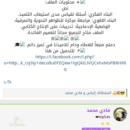
محتويات الملف:
نص
البناء الفكري: أسئلة لقياس مدى استيعاب التلميذ.
البناء اللغوي: مراجعة مركزة للظواهر النحوية والصرفية.
الوضعية الإدماجية: تدريبات على الإنتاج الكتابي.
الملف متاح للجميع مجاناً لتعميم الفائدة.
دمتم منبعاً للعطاء ودام تلاميذنا في تميز دائم.
للتحميل من هنا
https://l.facebook.com/l.php?
u=http...k_csjSty1decoBu0FEQew1tgQkILlVQCxhxMsPB8Hll6
q
رد
السلطانة
،
إلياس
و
فادي محمد
ا
ل
ت
ف
فادي محمد
ا
👑top5✍️
ع
ل
ا