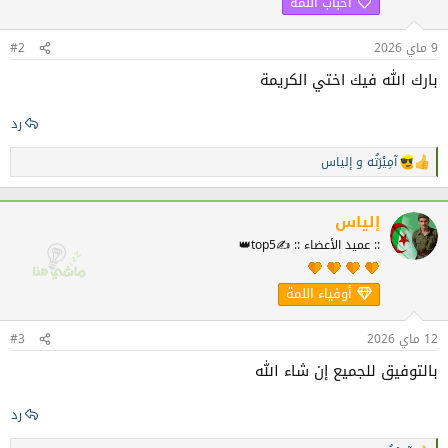
أحباب اللمة
ت
:
9 ماي 2026
#2
بارك الله فيك اختي الكريمة
رد
آمِيْرَتُه
و
إلياس
ا
ل
ت
ف
إلياس
ا
:: عميد الأعضاء :: ✍️top5👑
ع
ل
ا
أوفياء اللمة
ت
:
12 ماي 2026
#3
بالتوفيق للجميع إن شاء الله
رد