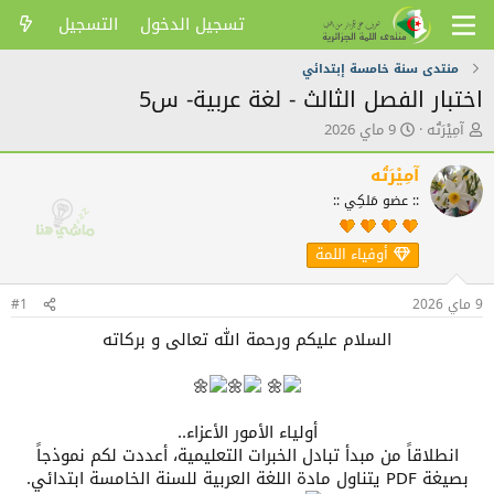
تسجيل الدخول
التسجيل
منتدى سنة خامسة إبتدائي
اختبار الفصل الثالث - لغة عربية- س5
ك
ت
آمِيْرَتُه
9 ماي 2026
ا
ا
ت
ر
آمِيْرَتُه
ب
ي
:: عضو مَلكِي ::
ا
خ
ل
ا
م
ل
أوفياء اللمة
و
ن
ض
ش
9 ماي 2026
#1
و
ر
ع
السلام عليكم ورحمة الله تعالى و بركاته
أولياء الأمور الأعزاء..
انطلاقاً من مبدأ تبادل الخبرات التعليمية، أعددت لكم نموذجاً
بصيغة PDF يتناول مادة اللغة العربية للسنة الخامسة ابتدائي.