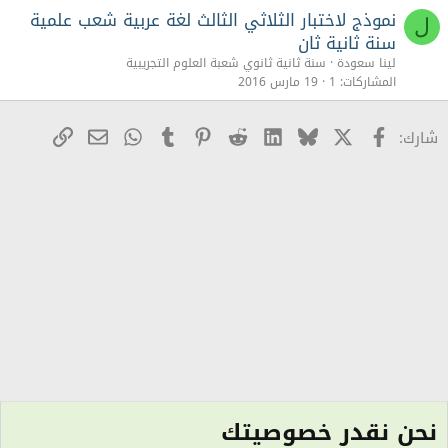
نموذج لاختبار الثلاثي الثالث لغة عربية شعب علمية
ل
Verdana
سنة ثانية ثان
لينا سعودة
سنة ثانية ثانوي شعبة العلوم التجريبية
المشاركات
1
19 مارس 2016
X
Facebook
Bluesky
LinkedIn
Reddit
Pinterest
Tumblr
WhatsApp
رابط
البريد الإلكترو
شارك:
نحن نقدر خصوصيتك
منتدى سنة خامسة إبتدائي