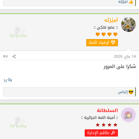
آمِيْرَتُه
ا
ل
ت
ف
آمِيْرَتُه
ا
:: عضو مَلكِي ::
ع
ل
ا
أوفياء اللمة
ت
:
14 ماي 2026
#4
شكرا على المرور
رد
إلياس
ا
ل
ت
ف
السلطانة
ا
:: أمينة اللمة الجزائرية ::
ع
ل
ا
طاقم الإدارة
ت
: