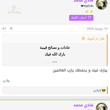
فادي محمد
ا
👑top5✍️
ع
ل
ا
أحباب اللمة
ت
:
10 جويلية 2026
#7
قال ام أمينة:
عادات و نصائح قيمة
بارك الله فيك
.....
يبارك فيك و يحفظك يارب العالمين
رد
إلياس
ا
ل
ت
ف
فادي محمد
ا