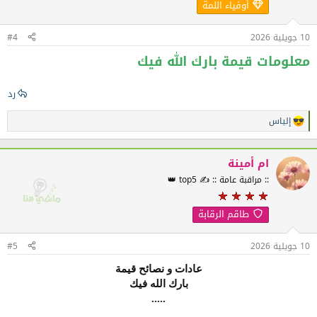
أوفياء اللمة
ت
:
10 جويلية 2026
#4
معلومات قيمة بارك الله فيك
رد
إلياس
ا
ل
ت
ف
ام أمينة
ا
:: مراقبة عامة :: ✍️ top5 👑
ع
ل
ا
طاقم الرقابة
ت
:
10 جويلية 2026
#5
عادات و نصائح قيمة
بارك الله فيك
.....