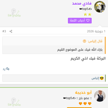
فادي محمد
👑top5✍️
أحباب اللمة
1 جويلية 2026
#3
قال إلياس:
بارك الله فيك على الموضوع القيم
البركة فيك اخي الكريم
رد
إلياس
ا
ل
ت
ف
أبو خديجة
ا
:: عضو بارز :: ✍️top5👑
ع
ل
ا