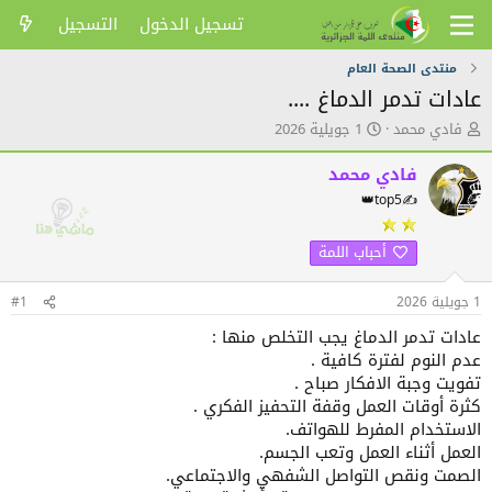
تسجيل الدخول
التسجيل
منتدى الصحة العام
عادات تدمر الدماغ ....
ك
ت
فادي محمد
1 جويلية 2026
ا
ا
ت
ر
فادي محمد
ب
ي
👑top5✍️
ا
خ
ل
ا
م
ل
أحباب اللمة
و
ن
ض
ش
1 جويلية 2026
#1
و
ر
ع
عادات تدمر الدماغ يجب التخلص منها :
عدم النوم لفترة كافية .
تفويت وجبة الافكار صباح .
كثرة أوقات العمل وقفة التحفيز الفكري .
الاستخدام المفرط للهواتف.
العمل أثناء العمل وتعب الجسم.
الصمت ونقص التواصل الشفهي والاجتماعي.