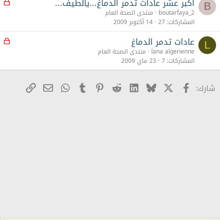
أكبر عشر عادات تدمر الدماغ...يالطيف...
م
B
غ
boutarfaya_2
منتدى الصحة العام
ل
المشاركات
27
14 أكتوبر 2009
ق
عادات تدمر الدماغ
م
L
غ
lana algerienne
منتدى الصحة العام
ل
المشاركات
7
23 ماي 2009
ق
X
Facebook
Bluesky
LinkedIn
Reddit
Pinterest
Tumblr
WhatsApp
رابط
البريد الإلكترو
شارك: