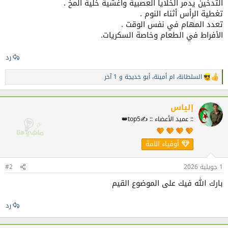
التدخين يدمر الخلايا العصبية وأغشية خلية المخ .
تغطية الرأس أثناء النوم .
تعدد المهام في نفس الوقت .
الأفراط في الطعام وخاصة السكريات.
رد
السلطانة
،
ام أمينة
،
أبو خديجة
و 1 آخر
ا
ل
ت
ف
إلياس
ا
:: عميد الأعضاء :: ✍️top5👑
ع
ل
ا
أوفياء اللمة
ت
:
1 جويلية 2026
#2
بارك الله فيك على الموضوع القيم
رد