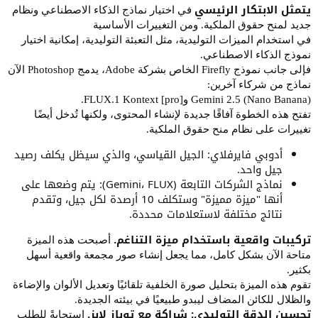
يتمثل الابتكار الرئيسي
في اختيار نماذج الذكاء الاصطناعي ونظام
جديد لمنح حقوق الملكية. ومن التغييرات الأساسية
في استخدام الميزات التوليدية، مثل التعبئة التوليدية، إمكانية اختيار
نموذج الذكاء الاصطناعي.
فإلى جانب نموذج Firefly الخاص بشركة Adobe، يدمج Photoshop الآن
نماذج من شركاء آخرين:
Gemini 2.5 (Nano Banana) وFLUX.1 Kontext [pro].
تفتح هذه الخطوة آفاقًا جديدة لإنشاء المحتوى، ولكنها تُدخل أيضًا
تغييرات على نظام منح حقوق الملكية.
أدوبي فايرفلاي: الجيل القياسي، والذي سيظل يكلف رصيد
جيل واحد.
نماذج الشركات التابعة (Gemini، FLUX): يتم وضعها على
أنها "ميزة مميزة" وستكلف 10 أرصدة لكل جيل، وتقدم
نتائج مختلفة لاستعلامات محددة.
تركيبات واقعية باستخدام ميزة التناغم.
أصبحت هذه الميزة
متاحة الآن بشكل كامل، مما يجعل إنشاء صور مجمعة واقعية أسهل
بكثير.
تقوم هذه الميزة بتحليل صورة الخلفية تلقائيًا وتعديل الألوان والإضاءة
والظلال للكائن المضاف ليبدو طبيعيًا في بيئته الجديدة.
تحسين الدقة التوليدي: شراكة مع توباز لابز.
استجابةً للطلب