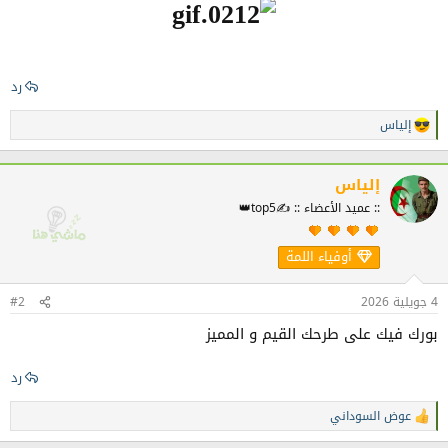
رد
إلياس
ا
ل
ت
ف
إلياس
ا
:: عميد الأعضاء :: ✍️top5👑
ع
ل
ا
أوفياء اللمة
ت
:
4 جويلية 2026
#2
بورك فيك على طرحك القيم و المميز
رد
عوض السوداني
ا
ل