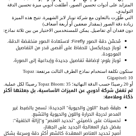
المتزايد على أدوات تحسين الصور، أطلقت أدوبي ميزة تحسين الدقة
التوليدي،
التي طُوّرت بالتعاون مع شركة توباز لابز الشهيرة. تتيح هذه الميزة
زيادة دقة الصور (بمقدار ضعفين أو أربعة أضعاف)
دون فقدان أي تفاصيل. يمكن للمستخدمين الاختيار من بين ثلاثة نماذج:
مُحسِّن دقة الصور Firefly: لاستعادة الصور منخفضة الدقة.
توباز جيجابكسل: للحفاظ على أقصى قدر من التفاصيل
الموجودة.
توباز بلوم: لإضافة تفاصيل جديدة وإبداعية إلى الصورة.
ستكون تكلفة استخدام نماذج الطرف الثالث مرتفعة: Topaz
Gigapixel: 10
أو 20 رصيدًا حسب الدقة النهائية؛ Topaz Bloom: 35 رصيدًا لكل عملية.
لم تغفل شركة أدوبي عن الميزات الأساسية، بل جعلتها أكثر
ذكاءً وملاءمة:
طبقة ضبط "اللون والحيوية" الجديدة: تسمح بالضبط غير
المدمر لدرجة الحرارة واللون والحيوية والتشبع.
تحسينات على خاصيتي "تحديد العنصر" و"إزالة الخلفية":
بفضل خيار المعالجة الجديد على الجهاز،
أصبح تحديد العناصر المعقدة كالشعر أكثر دقة وسرعة بشكل