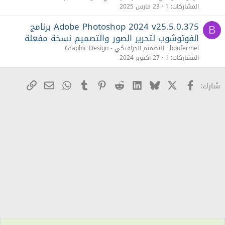
المشاركات
1
23 مارس 2025
Adobe Photoshop 2024 v25.5.0.375 برنامج
B
الفوتوشوب لتحرير الصور والتصميم نسخة مفعلة
boufermel
التصميم الجرافيكي - Graphic Design
المشاركات
1
27 أكتوبر 2024
X
Facebook
Bluesky
LinkedIn
Reddit
Pinterest
Tumblr
WhatsApp
رابط
البريد الإلكترو
شارك: