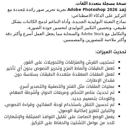
نسخة مسجلة متعددة اللغات.
يُعد Adobe Photoshop 2026
تجربة تحرير صور رائدة مُجددة مع
التركيز على الذكاء الاصطناعي:
نماذج التعبئة التوليدية الجديدة، وأداة التناغم لدمج الكائنات بشكل
طبيعي، وتحسين التكبير التوليدي لتحسين جودة الصورة،
والتكامل مع Adobe Stock والسحابة مما يجعل العمل أسرع وأكثر دقة
وأكثر ملاءمة للمصورين والمصممين.
تحديث الميزات:
تستجيب الفرش والمنزلقات والتحويلات على الفور.
تعمل الطبقات وأنماط المزج وتحرير النصوص بدون أي تأخير.
تعمل الملفات المعقدة متعددة الطبقات بسلاسة دون
فقدان الإطارات.
عمليات الملفات مثل الفتح والتصفية والتصدير أسرع.
تم تحديث عناصر التحكم، ومربعات الحوار، وأشرطة المهام،
واللوحات بتصميم جديد.
تم تحسين التنقل باستخدام لوحة المفاتيح، وقراءة النصوص،
والتباين لتعزيز إمكانية الوصول.
يعمل الوضع الصامت على تقليل النوافذ المنبثقة والإشعارات
للحد من عوامل التشتيت والحفاظ على التركيز.