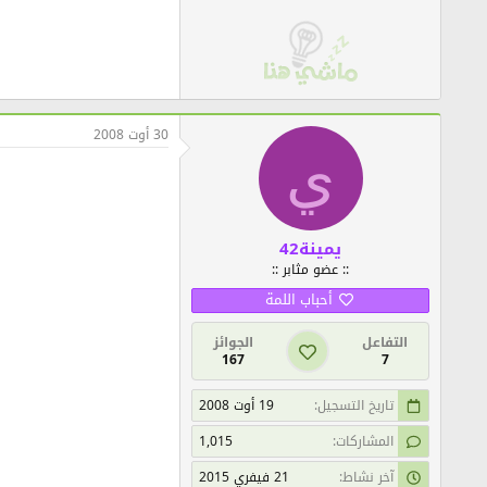
30 أوت 2008
ي
يمينة42
:: عضو مثابر ::
أحباب اللمة
التفاعل
الجوائز
167
7
تاريخ التسجيل
19 أوت 2008
المشاركات
1,015
آخر نشاط
21 فيفري 2015