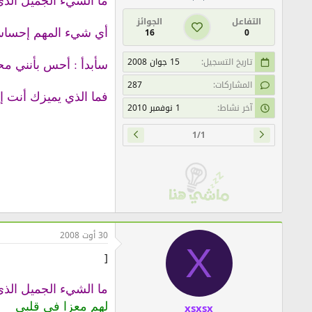
ما الشيء الجميل الذ
التفاعل
الجوائز
أي شيء المهم إحساسك
16
0
تاريخ التسجيل
15 جوان 2008
سأبدأ : أحس بأنني مح
المشاركات
287
فما الذي يميزك أنت إ
آخر نشاط
1 نوفمبر 2010
1/1
30 أوت 2008
X
[
ما الشيء الجميل الذ
لهم معزا في قلبي
xsxsx