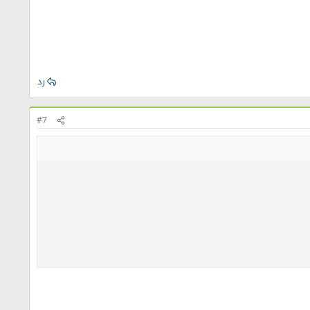
رد
#7