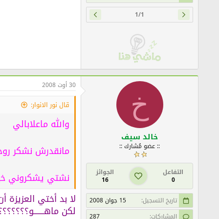
1/1
30 أوت 2008
خ
قال نور الانوار:
والله ماعلابالي
خالد سيف
:: عضو مُشارك ::
مانقدرش نشكر رو
التفاعل
الجوائز
نشتي يشكروني خي
16
0
لا بد أختي العزيزة أ
تاريخ التسجيل
15 جوان 2008
لكن ماهـــــــو؟؟؟؟
المشاركات
287