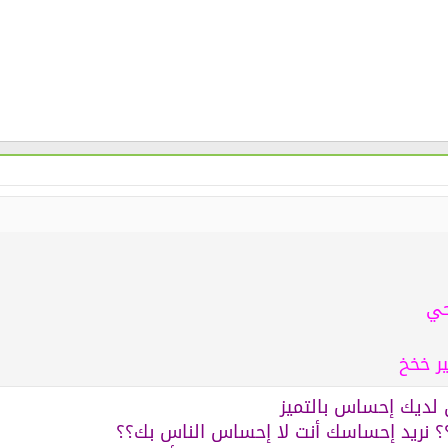
حي
ر خخخ
ن لديك إحساس بالتميز
؟؟؟؟ نريد إحساسك أنت لا إحساس الناس بك؟؟