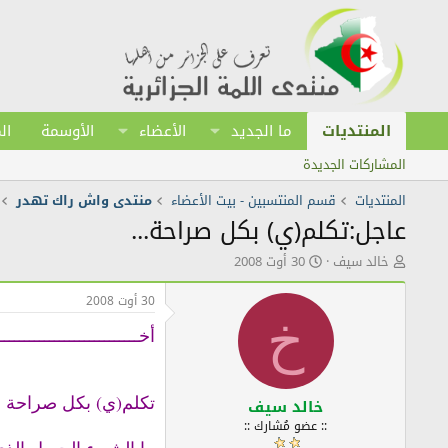
المنتديات
ما الجديد
الأعضاء
الأوسمة
ال
المشاركات الجديدة
المنتديات
قسم المنتسبين - بيت الأعضاء
منتدى واش راك تهدر
عاجل:تكلم(ي) بكل صراحة...
ك
ت
خالد سيف
30 أوت 2008
ا
ا
ت
ر
30 أوت 2008
ب
ي
خ
ا
خ
أخـــــــــــــــــــــــــــ
ل
ا
م
ل
و
ن
تكلم(ي) بكل صراحة :
ض
ش
خالد سيف
و
ر
:: عضو مُشارك ::
ع