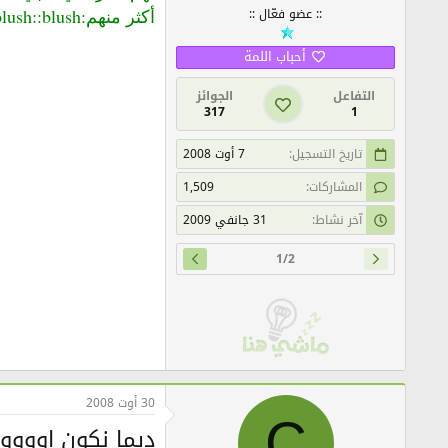
:: عضو فعّال ::
أكثر منهم:blush::blush:
أحباب اللمة
التفاعل
الجوائز
317
1
تاريخ التسجيل
7 أوت 2008
المشاركات
1,509
آخر نشاط
31 جانفي 2009
1/2
30 أوت 2008
C
ديما نكون اووو