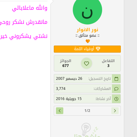
ن
والله ماعلابالي
مانقدرش نشكر روحي
نور الانوار
نشتي يشكروني خير 
:: عضو متألق ::
أوفياء اللمة
التفاعل
الجوائز
677
3
تاريخ التسجيل
26 ديسمبر 2007
المشاركات
3,774
آخر نشاط
15 جويلية 2016
1/2