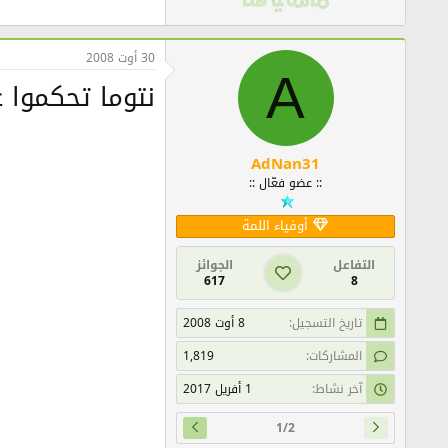
30 أوت 2008
A
نتوما تحكموا ع
AdNan31
:: عضو فعّال ::
أوفياء اللمة
التفاعل
الجوائز
617
8
تاريخ التسجيل
8 أوت 2008
المشاركات
1,819
آخر نشاط
1 أفريل 2017
1/2