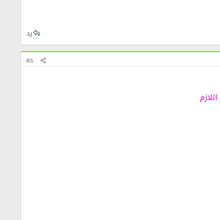
رد
#6
اللازم