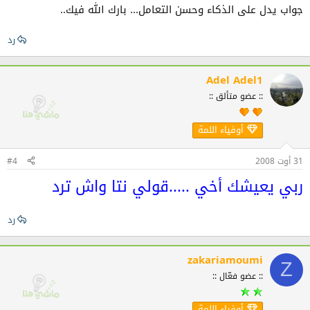
جواب يدل على الذكاء وحسن التعامل... بارك الله فيك..
رد
Adel Adel1
:: عضو متألق ::
أوفياء اللمة
31 أوت 2008
#4
ربي يعيشك أخي .....قولي نتا واش ترد
رد
zakariamoumi
Z
:: عضو فعّال ::
أوفياء اللمة