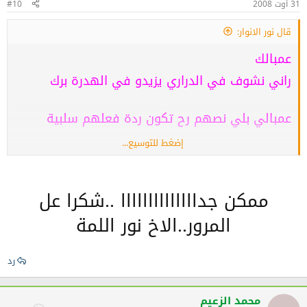
31 أوت 2008
#10
قال نور الانوار:
عمبالك
راني نشوف في الدراري يزيدو في الهدرة برك
عمبالي بلي نصهم رح تكون ردة فعلهم سلبية
إضغط للتوسيع...
يعني يشبعوه ضرب مسكين خخخخخخ
ممكن جداااااااااااااا ..شكرا عل
المرور..الاخ نور اللمة
رد
محمد الزعيم