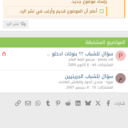
بإشاء موضوع جديد.
26
Trebuchet MS
أعلم أن الموضوع قديم وأرغب في نشر الرد.
Verdana
نشر الرد
المواضيع المشابهة
سؤال للشباب ؟؟ بنوتات ادخلو ..
م
P
غ
pussy cat
مجتمع اللمة العام
ل
المشاركات
44
8 أكتوبر 2009
ق
سؤال للشباب الجريئيين
م
مروة
منتدى الحوار والنقاش الهادف
المشاركات
10
8 ديسمبر 2007
X
Facebook
Bluesky
LinkedIn
Reddit
Pinterest
Tumblr
WhatsApp
رابط
البريد الإلكترو
شارك: