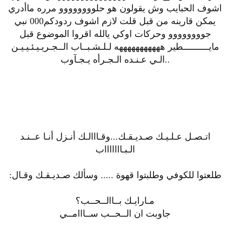
اشوف الحبايب وش يقولون هو حلوووووووو مرره ماأدري
يمكن قارينه من قبل قلت لازم اشوف ردودكم000 نبي
جوووووووو وحركات اوكي يالله اقروا الموضوع قبل
مايــــــــــطير هههههههههههه لـلـشـبــاب الــجـريـيـئـيـيـن
..الـي عـنـده الـجـرأه يـجـآوب
اتـصـل عـلـيـك صـديـقـك...وقـااالـك أنـزل أنـا عــنـد
الـبـاااااااب
طلعتوا للكوفي وطلبتوا قهوة ..... وسألك صـديـقـك وقـال:
مـارايـك بــاالــحــب؟
جاوبت ان الــحــب ســااامــي