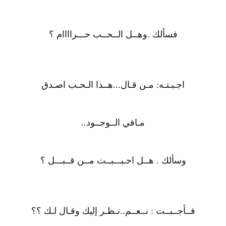
فسألك .وهــل الــحــب حـــراااام ؟
اجـبـتـه: مـن قـال...هــذا الـحـب اصـدق
مـافي الــوجــود..
وسألك . هــل احـبـــبــت مــن قــبـــل ؟
فــأجــبــت : نــعــم..نـظـر إليك وقـال لـك ؟؟