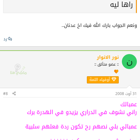
راها ليه
ونعم الجواب بارك الله فيك اخ عدنان..
رد
نور الانوار
ن
:: عضو متألق ::
أوفياء اللمة
31 أوت 2008
#8
عمبالك
راني نشوف في الدراري يزيدو في الهدرة برك
عمبالي بلي نصهم رح تكون ردة فعلهم سلبية