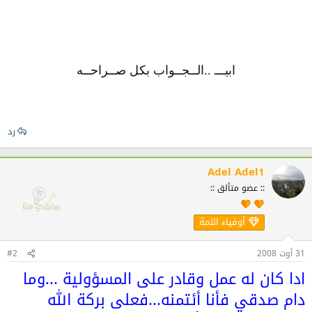
ابيـــ ..الــجــواب بكل صــراحــه
رد
Adel Adel1
:: عضو متألق ::
أوفياء اللمة
31 أوت 2008
#2
ادا كان له عمل وقادر على المسؤولية ...وما
دام صدقي فأنا أئتمنه...فعلى بركة الله