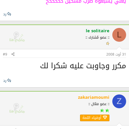
يعني يشبعوه ضرب مسكين خخخخخخ
رد
le solitaire
L
:: عضو مُشارك ::
31 أوت 2008
#9
مكرر وجاوبت عليه شكرا لك
رد
zakariamoumi
Z
:: عضو فعّال ::
أوفياء اللمة