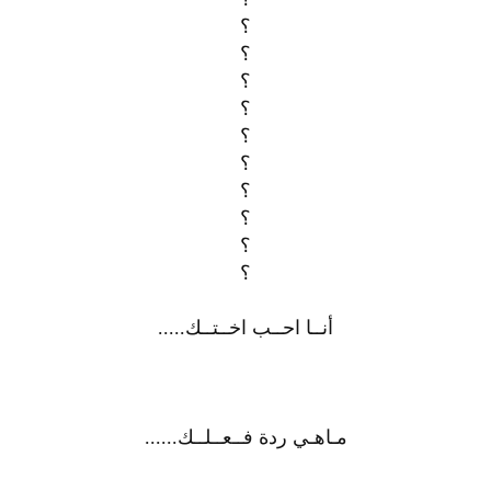
؟
؟
؟
؟
؟
؟
؟
؟
؟
؟
أنــا احــب اخــتــك.....
مـاهـي ردة فــعــلــك......