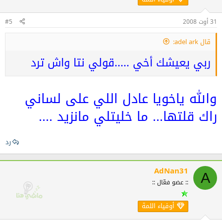
31 أوت 2008
#5
قال adel ark:
ربي يعيشك أخي .....قولي نتا واش ترد
والله ياخويا عادل اللي على لساني
راك قلتها... ما خليتلي مانزيد ....
رد
AdNan31
A
:: عضو فعّال ::
أوفياء اللمة