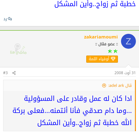
خطبة ثم زواج..وأين المشكل
رد
zakariamoumi
Z
:: عضو فعّال ::
أوفياء اللمة
31 أوت 2008
#3
قال adel ark:
ادا كان له عمل وقادر على المسؤولية
...وما دام صدقي فأنا أئتمنه...فعلى بركة
الله خطبة ثم زواج..وأين المشكل