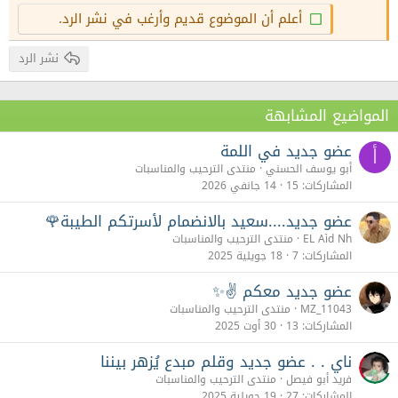
26
Trebuchet MS
أعلم أن الموضوع قديم وأرغب في نشر الرد.
Verdana
نشر الرد
المواضيع المشابهة
عضو جديد في اللمة
أ
أبو يوسف الحسني
منتدى الترحيب والمناسبات
المشاركات
15
14 جانفي 2026
عضو جديد....سعيد بالانضمام لأسرتكم الطيبة🌹
EL Aìd Nh
منتدى الترحيب والمناسبات
المشاركات
7
18 جويلية 2025
عضو جديد معكم ✌✨
MZ_11043
منتدى الترحيب والمناسبات
المشاركات
13
30 أوت 2025
ناي . . عضو جديد وقلم مبدع يُزهر بيننا
فريد أبو فيصل
منتدى الترحيب والمناسبات
المشاركات
27
19 جويلية 2025