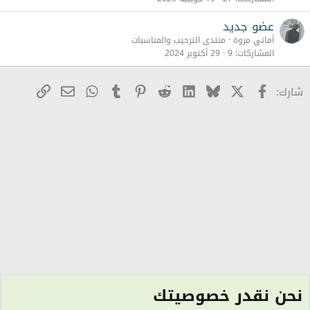
عضو جديد
أماني مروة
منتدى الترحيب والمناسبات
المشاركات
9
29 أكتوبر 2024
X
Facebook
Bluesky
LinkedIn
Reddit
Pinterest
Tumblr
WhatsApp
رابط
البريد الإلكترو
شارك:
نحن نقدر خصوصيتك
منتدى الترحيب والمناسبات