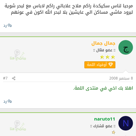
مرحبا لناس سكيكدة راكم ملاح علابالي راكم لاباس مع لبحر شوية
لبرود ماشي مساكن الي عايشين بلا لبحر الله اكون في عونهم
رد
جمال جمال
ج
:: عضو فعّال ::
أوفياء اللمة
8 سبتمبر 2008
#7
اهلا بك اخي في منتدى اللمة.
رد
naruto11
N
:: عضو مُشارك ::