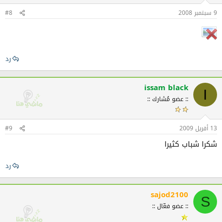
9 سبتمبر 2008
#8
رد
issam black
I
:: عضو مُشارك ::
13 أفريل 2009
#9
شكرا شباب كثيرا
رد
sajod2100
S
:: عضو فعّال ::