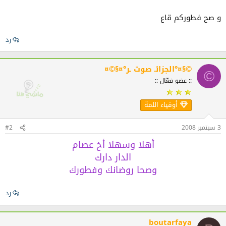
و صح فطوركم قاع
رد
©§¤°الجزائـ صوت ـر°¤§©¤
©
:: عضو فعّال ::
أوفياء اللمة
3 سبتمبر 2008
#2
أهلا وسهلا أخ عصام
الدار دارك
وصحا روضانك وفطورك
رد
boutarfaya