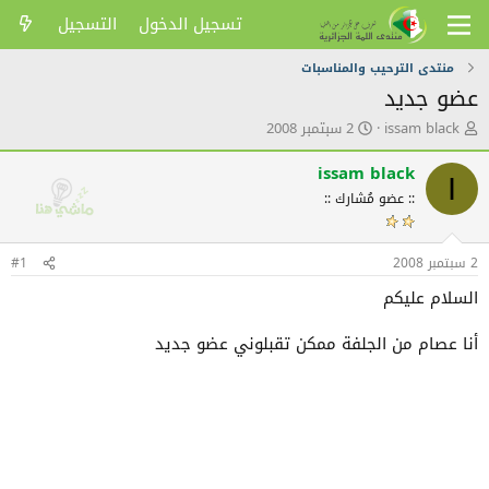
تسجيل الدخول
التسجيل
منتدى الترحيب والمناسبات
عضو جديد
ك
ت
issam black
2 سبتمبر 2008
ا
ا
ت
ر
issam black
I
ب
ي
:: عضو مُشارك ::
ا
خ
ل
ا
م
ل
2 سبتمبر 2008
و
ن
#1
ض
ش
السلام عليكم
و
ر
ع
أنا عصام من الجلفة ممكن تقبلوني عضو جديد