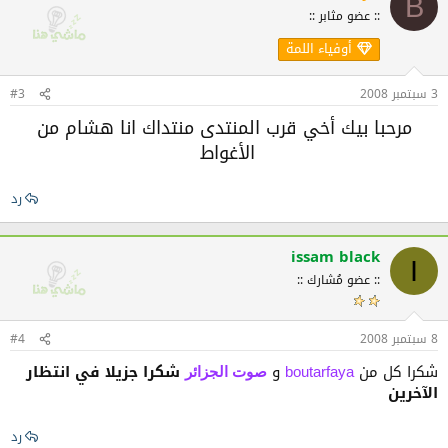
B
:: عضو مثابر ::
أوفياء اللمة
3 سبتمبر 2008
#3
مرحبا بيك أخي قرب المنتدى منتداك انا هشام من
الأغواط
رد
issam black
I
:: عضو مُشارك ::
8 سبتمبر 2008
#4
شكرا كل من
و
شكرا جزيلا في انتظار
boutarfaya
صوت الجزائر
الآخرين
رد