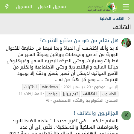
تسجيل الدخول
التسجيل
الكلمات الدلالية
الهاتف
هل تعلم من هو من مخترع الانترنت؟
لا بد وأنك اكتشفت أن الحياة وبما فيها من متابعة للأحوال
الجوية من أعاصير وفيضانات وبراكين,وحركة السير من
قطارات وسيارات, وحتى الحركة البحرية للسفن وغيرها,وكل
حياتنا الماليه والإقتصادية وحتى الأجتماعية والكثير من
الأمور الحياتيه لايمكن أن تسير بنسق ودقة إلا بوجود
الإنترنت ….. ومع كل هذا من له...
إلياس
موضوع
20 ديسمبر 2021
windows
الانترنت
الحاسوب
الهاتف
تيم بيرنرز
ويندوز
المشاركات: 11
المنتدى:
التكنولوجيا والذكاء الاصطناعي - AI
الجزائريون والهاتف !
K
السلام عليكم ... في تقرير جديد لـ "سلطة الضبط للبريد
والمواصلات السلكية واللاسلكية"، خلُص إلى أن عدد
مستخدمي الهاتف في الجزائر بلغ تعداده في سنة 2012