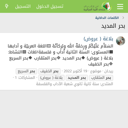
تسجيل الدخول
التسجيل
الكلمات الدلالية
بحر المديد
بلاغة ( عروض)
السَلآْم عَلْيُكّمٌ وٍرٍحَمُةّ الله وٍبُرٍكآتُهْ 🟨اللغة العربيّة و آدابها
🟧المستوى: السنة الثانية ٱداب و فلسفة/لغات 🟩النشاط:
بلاغة ( عروض) 🔶بحر المديد 🔷بحر المتقارب 🔶بحر السريع
🔷بحر الخفيف
ريحـان
موضوع
19 أكتوبر 2022
بحر
الخفيف
بحر
السريع
بحر
المتقارب
بحر
المديد
بلاغة ( عروض)
المشاركات: 1
المنتدى:
سنة ثانية ثانوي شعبة الآداب والفلسفة